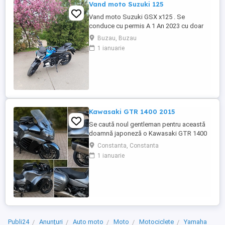
Vand moto Suzuki 125
Vand moto Suzuki GSX x125 . Se
conduce cu permis A 1 An 2023 cu doar
5000km Stare impecabila , fara cazaturi
Buzau, Buzau
ITP valabil pana in noiembrie 2027 Revizii
1 ianuarie
si schimb de ulei in service autorizat
Kawasaki GTR 1400 2015
Se caută noul gentleman pentru această
doamnă japoneză o Kawasaki GTR 1400
care încă întoarce priviri și iubește
Constanta, Constanta
kilometrii. A fost răsfățată, întreținută la
1 ianuarie
timp și tratată cu respect. O dau doar
cuiva care va avea grijă de ea așa cum am
făcut-o și eu. Restul îl va convinge ea la
prima cheie. Vă ...
Publi24
Anunțuri
Auto moto
Moto
Motociclete
Yamaha