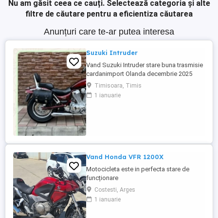
Nu am găsit ceea ce cauți.
Selectează categoria și alte
filtre de căutare pentru a eficientiza căutarea
Anunțuri care te-ar putea interesa
Suzuki Intruder
Vand Suzuki Intruder stare buna trasmisie
cardanimport Olanda decembrie 2025
inmatriculat RO IN FEBRUARIE Nu raspund
Timisoara, Timis
la mesaje.Schimb cu ATV plus sau minus
1 ianuarie
diferenta
Vand Honda VFR 1200X
Motocicleta este in perfecta stare de
funcționare
Costesti, Arges
1 ianuarie