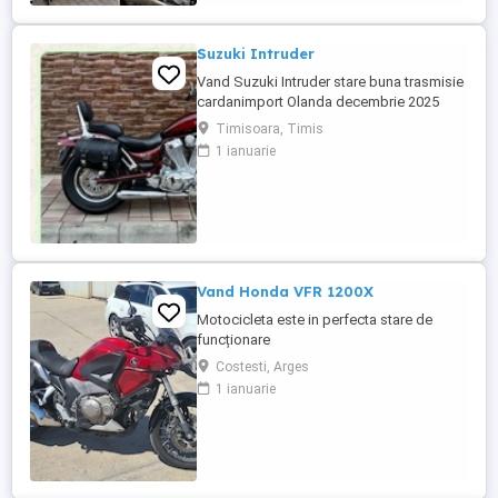
Suzuki Intruder
Vand Suzuki Intruder stare buna trasmisie
cardanimport Olanda decembrie 2025
inmatriculat RO IN FEBRUARIE Nu raspund
Timisoara, Timis
la mesaje.Schimb cu ATV plus sau minus
1 ianuarie
diferenta
Vand Honda VFR 1200X
Motocicleta este in perfecta stare de
funcționare
Costesti, Arges
1 ianuarie