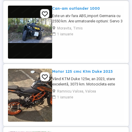
Can-am outlander 1000
Este un atv fara ABS,import Germania cu
2550 km. Are urmatoarele optiuni: Servo 3
nivele Suspensie FOX cu rebound Bullbar
Moravita, Timis
fata Bullbar spate Handguardurile Can am
1 ianuarie
Jante beadlock
Motor 125 cmc Ktm Duke 2023
Vând KTM Duke 125w, an 2023, stare
excelentă, 3073 km. Motocicleta este
ideală pentru începători sau pentru oraș.
Ramnicu Valcea, Valcea
Fără daune, lovituri!
1 ianuarie