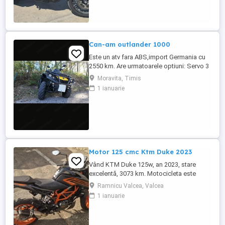
Can-am outlander 1000
Este un atv fara ABS,import Germania cu
2550 km. Are urmatoarele optiuni: Servo 3
nivele Suspensie FOX cu rebound Bullbar
Moravita, Timis
fata Bullbar spate Handguardurile Can am
1 ianuarie
Jante beadlock
Motor 125 cmc Ktm Duke 2023
Vând KTM Duke 125w, an 2023, stare
excelentă, 3073 km. Motocicleta este
ideală pentru începători sau pentru oraș.
Ramnicu Valcea, Valcea
Fără daune, lovituri!
1 ianuarie