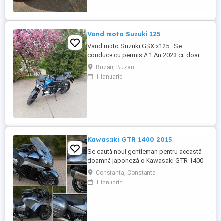
Vand moto Suzuki 125
Vand moto Suzuki GSX x125 . Se
conduce cu permis A 1 An 2023 cu doar
5000km Stare impecabila , fara cazaturi
Buzau, Buzau
ITP valabil pana in noiembrie 2027 Revizii
1 ianuarie
si schimb de ulei in service autorizat
Kawasaki GTR 1400 2015
Se caută noul gentleman pentru această
doamnă japoneză o Kawasaki GTR 1400
care încă întoarce priviri și iubește
Constanta, Constanta
kilometrii. A fost răsfățată, întreținută la
1 ianuarie
timp și tratată cu respect. O dau doar
cuiva care va avea grijă de ea așa cum am
făcut-o și eu. Restul îl va convinge ea la
prima cheie. Vă ...