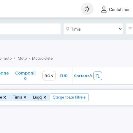
ane
Companii
RON
EUR
Sortează
Contul meu
0
o moto
Moto
Motociclete
oane
Companii
RON
EUR
Sortează
0
te
Timis
Lugoj
Șterge toate filtrele