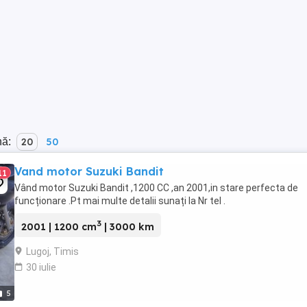
nă:
20
50
Vand motor Suzuki Bandit
11
Vând motor Suzuki Bandit ,1200 CC ,an 2001,in stare perfecta de
funcționare .Pt mai multe detalii sunați la Nr tel .
3
2001 | 1200 cm
| 3000 km
Lugoj, Timis
30 iulie
5