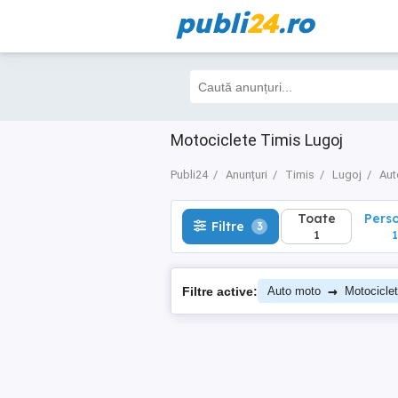
publi
24
.ro
Toate
Perso
Filtre
3
1
1
Motociclete Timis Lugoj
Publi24
Anunțuri
Timis
Lugoj
Aut
Toate
Pers
Filtre
3
1
1
→
Filtre active:
Auto moto
Motocicle