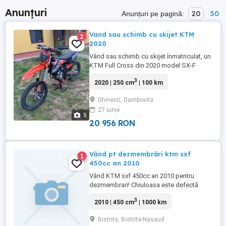
Anunțuri
20
50
Anunțuri pe pagină:
Vand sau schimb cu skijet KTM
2
2020
Vând sau schimb cu skijet înmatriculat, un
KTM Full Cross din 2020 model SX-F
250cc 48 cai, motorul are 109 ore
3
2020 | 250 cm
| 100 km
funcționare, a fost motorul meu personal
adus din Germania, nu sunt samsar eu
Ghinesti, Dambovita
acolo am locuit și l-am adus în țară pentru
27 iunie
a mă da cu el pe câmpie atunci când vin în
5
vacanță, nu a fost folosit ...
20 956 RON
Vând pt dezmembrări ktm sxf
1
450cc an 2010
Vând KTM sxf 450cc an 2010 pentru
dezmembrari! Chiuloasa este defectă
3
2010 | 450 cm
| 1000 km
Bistrita, Bistrita-Nasaud