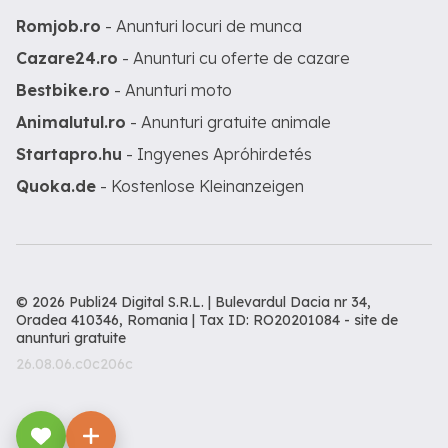
Romjob.ro
- Anunturi locuri de munca
Cazare24.ro
- Anunturi cu oferte de cazare
Bestbike.ro
- Anunturi moto
Animalutul.ro
- Anunturi gratuite animale
Startapro.hu
- Ingyenes Apróhirdetés
Quoka.de
- Kostenlose Kleinanzeigen
© 2026 Publi24 Digital S.R.L. | Bulevardul Dacia nr 34,
Oradea 410346, Romania | Tax ID: RO20201084 -
site de
anunturi gratuite
26.08.06.c0c206c