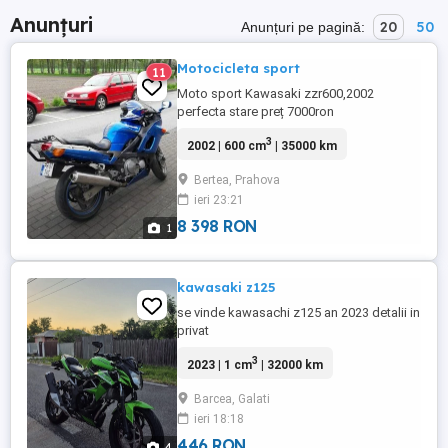
Anunțuri
20
50
Anunțuri pe pagină:
Motocicleta sport
11
Moto sport Kawasaki zzr600,2002
perfecta stare preț 7000ron
3
2002 | 600 cm
| 35000 km
Bertea, Prahova
ieri 23:21
8 398 RON
1
kawasaki z125
se vinde kawasachi z125 an 2023 detalii in
privat
3
2023 | 1 cm
| 32000 km
Barcea, Galati
ieri 18:18
446 RON
4