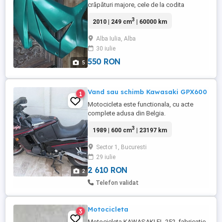
crăpături majore, cele de la codita
prezinta o ureche de prindere rupta, dar
3
2010 | 249 cm
| 60000 km
necesită o recondiționare totală din punct
de vedere estetic. Piesele trebuie șlefuite
Alba Iulia, Alba
complet, unele necesită chituire ușoară
30 iulie
pentru a corecta imperfecțiunile
suprafeței, și apoi revopsite ...
550 RON
5
Vand sau schimb Kawasaki GPX600
1
Motocicleta este functionala, cu acte
complete adusa din Belgia.
3
1989 | 600 cm
| 23197 km
Sector 1, Bucuresti
29 iulie
2 610 RON
2
Telefon validat
Motocicleta
3
Motocicleta KAWASAKI EL 252, fabricatie