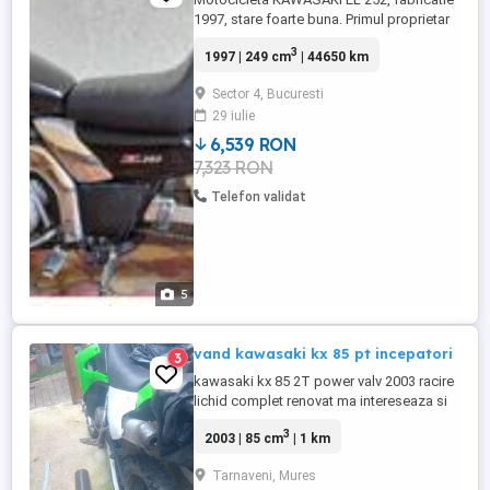
1997, stare foarte buna. Primul proprietar
pe carte, consumabile scimbate (ulei, filtru
3
1997 | 249 cm
| 44650 km
ulei) acumulator nou, Ideala pentru traficul
urban. Pret 1250 euro negociabil.
Sector 4, Bucuresti
29 iulie
6,539 RON
7,323 RON
Telefon validat
5
vand kawasaki kx 85 pt incepatori
3
kawasaki kx 85 2T power valv 2003 racire
lichid complet renovat ma intereseaza si
schimb cu scooter pe racire lichid si cu
3
2003 | 85 cm
| 1 km
acte
Tarnaveni, Mures