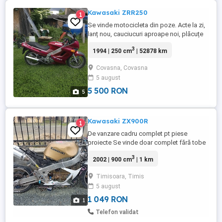
Kawasaki ZRR250
1
Se vinde motocicleta din poze. Acte la zi,
lanț nou, cauciucuri aproape noi, plăcuțe
frâne noi, motorul este in stare foarte
3
1994 | 250 cm
| 52878 km
bună. Potrivit pentru începători cu permis
A2. Preț:5500 Lei(Negociabil) Tel:
Covasna, Covasna
5 august
5 500 RON
5
Kawasaki ZX900R
1
De vanzare cadru complet pt piese
proiecte Se vinde doar complet fără tobe
Mai multe relații la Tel
3
2002 | 900 cm
| 1 km
Timisoara, Timis
5 august
1 049 RON
1
Telefon validat