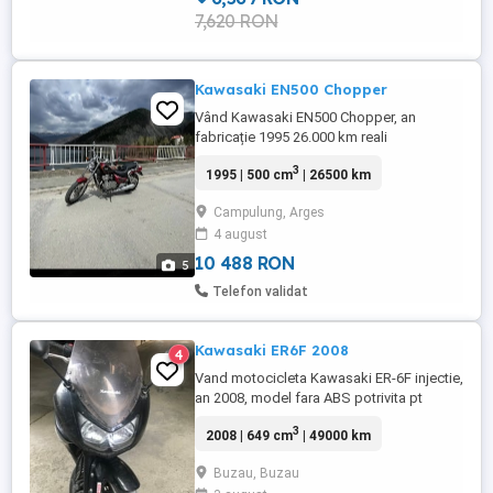
7,620 RON
Kawasaki EN500 Chopper
Vând Kawasaki EN500 Chopper, an
fabricație 1995 26.000 km reali
Motocicletă în stare foarte bună, pornește
3
1995 | 500 cm
| 26500 km
și funcționează impecabil. Întreținută la
timp. Revizii și piese schimbate: Ulei și
Campulung, Arges
filtru de ulei schimbate recent Cablu de
4 august
ambreiaj nou Bujii noi Baterie înlocuită
acum un an Motor fiabil, potrivit ...
10 488 RON
5
Telefon validat
Kawasaki ER6F 2008
4
Vand motocicleta Kawasaki ER-6F injectie,
an 2008, model fara ABS potrivita pt
incepatori stare acceptabila, 49.000 km,
3
2008 | 649 cm
| 49000 km
injectie, 649cmc, 53kW 72CP *poate fi
limitata pt conducere cu permis categoria
Buzau, Buzau
A2 Inmatriculata, ITP+RCA valabile, se