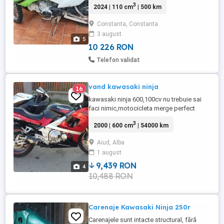
3
2024 | 110 cm
| 500 km
estbike folosita foarte putin. Pretabila
pentru copii cu varsa intre 8 si 12 ani.
Constanta, Constanta
3 august
5
10 226 RON
Telefon validat
vand kawasaki ninja
16
kawasaki ninja 600,100cv nu trebuie sai
faci nimic,motocicleta merge perfect
3
2000 | 600 cm
| 54000 km
Aiud, Alba
1 august
9,439 RON
4
10,488 RON
Carenaje Kawasaki Ninja 250r
Carenajele sunt intacte structural, fără