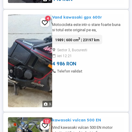
Vand kawasaki gpx 600r
4
Motocicleta este intr-o stare foarte buna
si totul este original pe ea,
3
1989 | 600 cm
| 23197 km
Sector 3, Bucuresti
ieri 12:21
4 986 RON
Telefon validat
3
kawasaki vulcan 500 EN
12
Vind kawasaki vulcan 500 EN motor