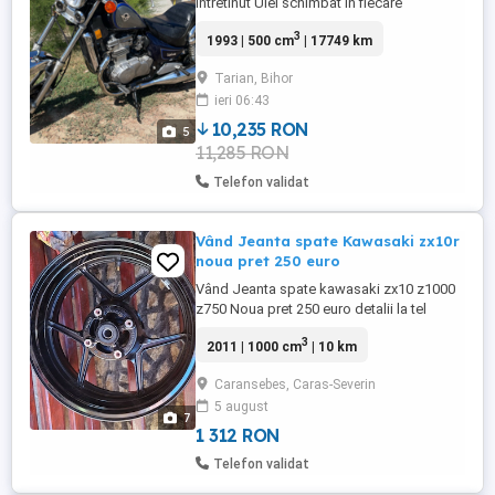
intretinut Ulei schimbat in fiecare
primavara An de fabricatie 1993
3
1993 | 500 cm
| 17749 km
Carburator renoit Filtru de aer nou Pret in
euro. Nu ma intereseaza schimb doar
Tarian, Bihor
vreau sa vind la cineva care o sa aiba grij
ieri 06:43
de ea Tel
10,235 RON
5
11,285 RON
Telefon validat
Vând Jeanta spate Kawasaki zx10r
noua pret 250 euro
Vând Jeanta spate kawasaki zx10 z1000
z750 Noua pret 250 euro detalii la tel
3
2011 | 1000 cm
| 10 km
Caransebes, Caras-Severin
5 august
7
1 312 RON
Telefon validat