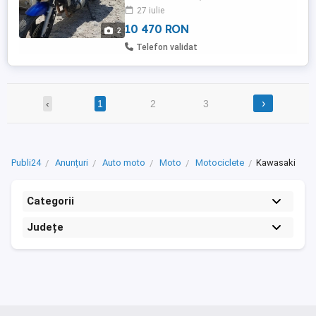
27 iulie
10 470 RON
2
Telefon validat
›
‹
1
2
3
Publi24
Anunțuri
Auto moto
Moto
Motociclete
Kawasaki
Categorii
Județe