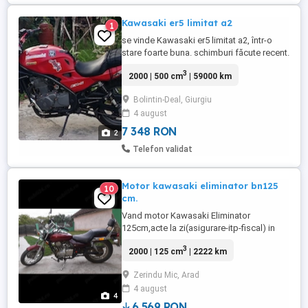
Kawasaki er5 limitat a2
1
se vinde Kawasaki er5 limitat a2, într-o
stare foarte buna. schimburi făcute recent.
toate actele valabile
3
2000 | 500 cm
| 59000 km
Bolintin-Deal, Giurgiu
4 august
7 348 RON
2
Telefon validat
Motor kawasaki eliminator bn125
10
cm.
Vand motor Kawasaki Eliminator
125cm,acte la zi(asigurare-itp-fiscal) in
stare buna de functionare.ideal pt
3
2000 | 125 cm
| 2222 km
incepator.Mai multe inf la nr:
Zerindu Mic, Arad
4 august
4
6,569 RON