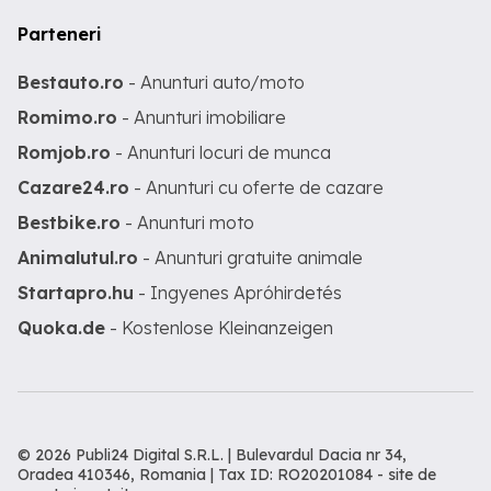
Parteneri
Bestauto.ro
- Anunturi auto/moto
Romimo.ro
- Anunturi imobiliare
Romjob.ro
- Anunturi locuri de munca
Cazare24.ro
- Anunturi cu oferte de cazare
Bestbike.ro
- Anunturi moto
Animalutul.ro
- Anunturi gratuite animale
Startapro.hu
- Ingyenes Apróhirdetés
Quoka.de
- Kostenlose Kleinanzeigen
© 2026 Publi24 Digital S.R.L. | Bulevardul Dacia nr 34,
Oradea 410346, Romania | Tax ID: RO20201084 -
site de