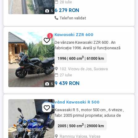
28 iulie
6 279 RON
5
Telefon validat
Kawasaki ZZR 600
1
De vânzare Kawasaki ZZR 600 . An
fabricație 1996. Arată și funcționează
excelent. Pentru detalii sunați.
3
1996 | 600 cm
| 61000 km
102. Vicovu de Jos, Suceava
27 iulie
9 439 RON
5
vând Kawasaki R 500
Kawasaki R 5 , motor 500 cm , 6 viteze ,
fabr. 2005 primul proprietar, adusa de
mine in țară, nu a fost accidentata, este
3
2005 | 500 cm
| 29000 km
inscrisa in Ro are si asigurare, tel
Ramnicu Valcea, Valcea