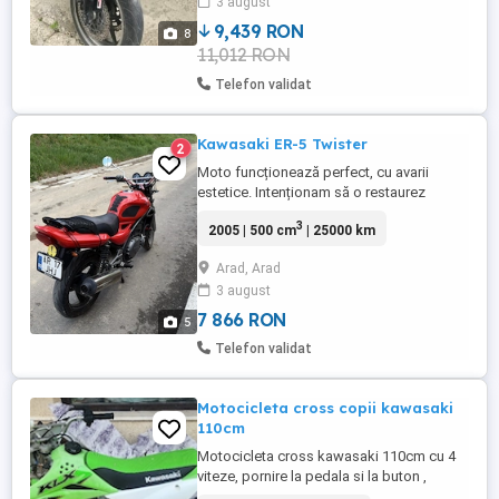
3 august
vinde cu fiscal
9,439 RON
8
11,012 RON
Telefon validat
Kawasaki ER-5 Twister
2
Moto funcționează perfect, cu avarii
estetice. Intenționam să o restaurez
complet, dar nu mai am timp să mă ocup
3
2005 | 500 cm
| 25000 km
de ea. - ITP refăcut recent, valabil până în
Mai 2028 - Anvelope stare foarte bună -
Arad, Arad
Motor în stare tehnică foarte bună Revizie
3 august
recentă: - Schimb ulei + filtru + filtru aer
EXTRA inclus în ...
7 866 RON
5
Telefon validat
Motocicleta cross copii kawasaki
110cm
Motocicleta cross kawasaki 110cm cu 4
viteze, pornire la pedala si la buton ,
cumparata cu 2800e acum 2 ani de la