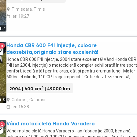
Timisoara, Timis
ieri 19:27
7
Honda CBR 600 F4i injecție, culoare
10
deosebita,originala stare excelentă!
Honda CBR 600 F4i injecție, 2004 stare excelentă! Vând Honda CBR
F4i (an 2004, injecție) o motocicletă complet echilibrată între sport
confort, ideală atât pentru oraș, cât și pentru drumuri lungi. Motor
600cc, 4 cilindri, 110 CP trage impecabil Cutie de viteze precisă,
ambreiaj ...
3
2004 | 600 cm
| 49000 km
Calarasi, Calarasi
5
ieri 16:38
Vând motocicletă Honda Varadero
1
Vând motocicletă Honda Varadero - an fabricație 2000, benzină,
culoare gri, 1000 cm3, 100 CP, cauciucuri aproape noi. Arată și mer