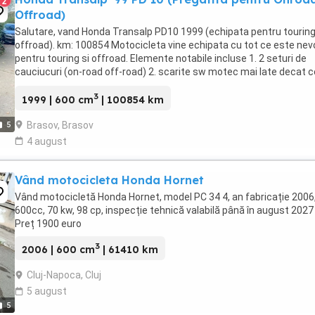
2
Offroad)
Salutare, vand Honda Transalp PD10 1999 (echipata pentru touring
offroad). km: 100854 Motocicleta vine echipata cu tot ce este nev
pentru touring si offroad. Elemente notabile incluse 1. 2 seturi de
cauciucuri (on-road off-road) 2. scarite sw motec mai late decat c
standard 3. oglinzi pliabile 4. ...
3
1999 | 600 cm
| 100854 km
Brasov, Brasov
5
4 august
Vând motocicleta Honda Hornet
Vând motocicletă Honda Hornet, model PC 34 4, an fabricație 2006
600cc, 70 kw, 98 cp, inspecție tehnică valabilă până în august 2027 
Preț 1900 euro
3
2006 | 600 cm
| 61410 km
Cluj-Napoca, Cluj
5 august
5