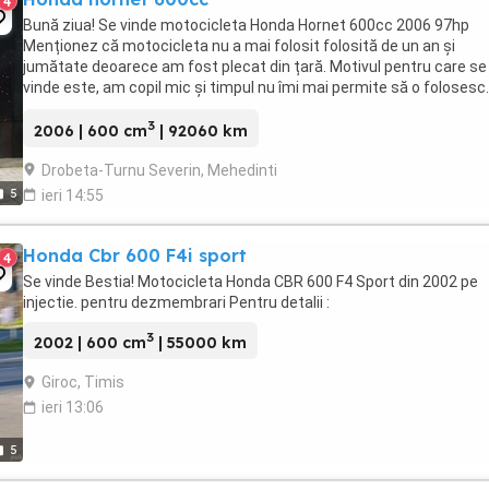
4
Bună ziua! Se vinde motocicleta Honda Hornet 600cc 2006 97hp
Menționez că motocicleta nu a mai folosit folosită de un an și
jumătate deoarece am fost plecat din țară. Motivul pentru care se
vinde este, am copil mic și timpul nu îmi mai permite să o folosesc.
Decât să stea în garaj degeaba mai bine ...
3
2006 | 600 cm
| 92060 km
Drobeta-Turnu Severin, Mehedinti
5
ieri 14:55
Honda Cbr 600 F4i sport
4
Se vinde Bestia! Motocicleta Honda CBR 600 F4 Sport din 2002 pe
injectie. pentru dezmembrari Pentru detalii :
3
2002 | 600 cm
| 55000 km
Giroc, Timis
ieri 13:06
5