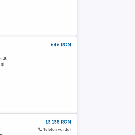
646 RON
 600
 și
13 138 RON
Telefon validat
ge