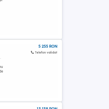
5 255 RON
Telefon validat
.
 nu
nde
13 138 RON