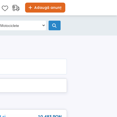
Adaugă anunț
 si
10 483 RON