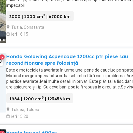
impecabil.
3
2000 | 1000 cm
| 67000 km
Tuzla, Constanta
ieri 16:15
6
Honda Goldwing Aspencade 1200cc ptr piese sau
3
reconditionare spre folosință
Este o motocicleta avariata în urma unei pene de cauciuc pe spate
Motorul merge impecabil și cutia schimba fără nici o problema. Are
plastice avariate .Mai multe detalii in privat. Este plătită la fisc dar
are asigurare și itp. Cu ceva bani poate fi repusa în circulație.Se vi
toată nu pe bucăți. ...
3
1984 | 1200 cm
| 123456 km
Tulcea, Tulcea
ieri 15:20
Honda hornet 600cc