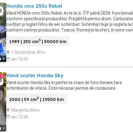
Honda cmx 250c Rebel
Vând HONDA cmx 250c Rebel. Acte la zi. ITP până 2028. Funcțional
conform specificații producător. Pregătită pentru drum. Carburato
curățat și reglat Filtru de aer schimbat. Schimbat bujii și reglate la 
conform cerințe producător. Toarce. Pornește la sfert, în orice cond
Baterie nouă, 9A. ...
3
1989 | 250 cm
| 50000 km
1 Decembrie, Ilfov
5
ieri 10:59
Vand scuter Honda Sky
1
Vand scuter Honda Sky in perfecta stare de functionare,fara
schimbator de viteze. Este necesar permis de conducere .
3
2000 | 59 cm
| 19500 km
Marghita, Bihor
ieri 10:35
5