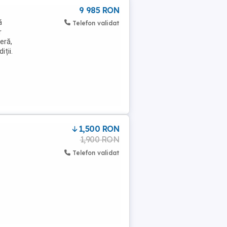
9 985 RON
ă
Telefon validat
r
leră,
iții.
1,500 RON
1,900 RON
Telefon validat