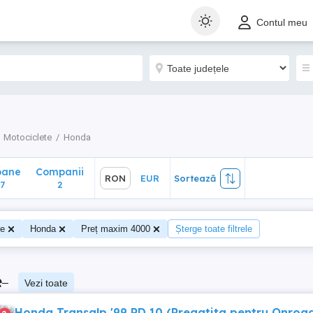
ane
Companii
RON
EUR
Sortează
Contul meu
2
Motociclete
Honda
oane
Companii
RON
EUR
Sortează
7
2
te
Honda
Preț maxim 4000
Șterge toate filtrele
e
–
Vezi toate
Honda Transalp '99 PD 10 (Pregatita pentru Onroad