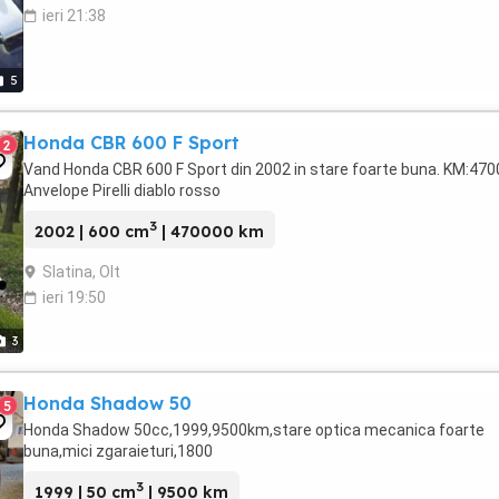
ieri 21:38
5
Honda CBR 600 F Sport
2
Vand Honda CBR 600 F Sport din 2002 in stare foarte buna. KM:47
Anvelope Pirelli diablo rosso
3
2002 | 600 cm
| 470000 km
Slatina, Olt
ieri 19:50
3
Honda Shadow 50
5
Honda Shadow 50cc,1999,9500km,stare optica mecanica foarte
buna,mici zgaraieturi,1800
3
1999 | 50 cm
| 9500 km