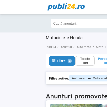
publi
24
.ro
Toate
Perso
Filtre
3
189
187
Motociclete Honda
Publi24
Anunțuri
Auto moto
Moto
Toate
Pers
Filtre
3
189
18
→
Filtre active:
Auto moto
Motocicle
Anunțuri promovat