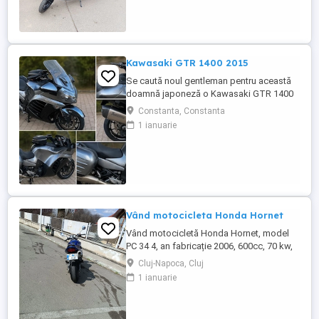
Kawasaki GTR 1400 2015
Se caută noul gentleman pentru această
doamnă japoneză o Kawasaki GTR 1400
care încă întoarce priviri și iubește
Constanta, Constanta
kilometrii. A fost răsfățată, întreținută la
1 ianuarie
timp și tratată cu respect. O dau doar
cuiva care va avea grijă de ea așa cum am
făcut-o și eu. Restul îl va convinge ea la
prima cheie. Vă ...
Vând motocicleta Honda Hornet
Vând motocicletă Honda Hornet, model
PC 34 4, an fabricație 2006, 600cc, 70 kw,
98 cp, inspecție tehnică valabilă până în
Cluj-Napoca, Cluj
august 2027 . Preț 1900 euro
1 ianuarie