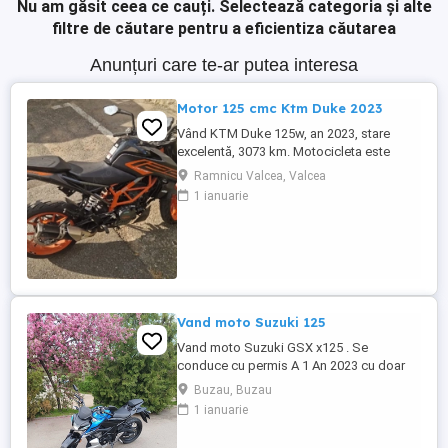
Nu am găsit ceea ce cauți.
Selectează categoria și alte
filtre de căutare pentru a eficientiza căutarea
Anunțuri care te-ar putea interesa
Motor 125 cmc Ktm Duke 2023
Vând KTM Duke 125w, an 2023, stare
excelentă, 3073 km. Motocicleta este
ideală pentru începători sau pentru oraș.
Ramnicu Valcea, Valcea
Fără daune, lovituri!
1 ianuarie
Vand moto Suzuki 125
Vand moto Suzuki GSX x125 . Se
conduce cu permis A 1 An 2023 cu doar
5000km Stare impecabila , fara cazaturi
Buzau, Buzau
ITP valabil pana in noiembrie 2027 Revizii
1 ianuarie
si schimb de ulei in service autorizat