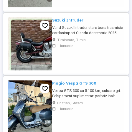
Suzuki Intruder
Vand Suzuki Intruder stare buna trasmisie
cardanimport Olanda decembrie 2025
inmatriculat RO IN FEBRUARIE Nu raspund
Timisoara, Timis
la mesaje.Schimb cu ATV plus sau minus
1 ianuarie
diferenta
Piagio Vespa GTS 300
Vespa GTS 300 cu 5.100 km, culoare gri.
Echipament suplimentar: parbriz inalt
Faco (montat 2026), geanta portbagaj
Cristian, Brasov
Classic; prelungitor scarite pasager;
1 ianuarie
suspensie fata Bitubo si frane fata spate
Frando; incarcare USB. Baterie an 2026,
ultima revizie - martie 2026. Anvelope
2024. Itp valabil pana in ...