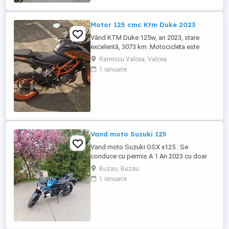
Motor 125 cmc Ktm Duke 2023
Vând KTM Duke 125w, an 2023, stare
excelentă, 3073 km. Motocicleta este
ideală pentru începători sau pentru oraș.
Ramnicu Valcea, Valcea
Fără daune, lovituri!
1 ianuarie
Vand moto Suzuki 125
Vand moto Suzuki GSX x125 . Se
conduce cu permis A 1 An 2023 cu doar
5000km Stare impecabila , fara cazaturi
Buzau, Buzau
ITP valabil pana in noiembrie 2027 Revizii
1 ianuarie
si schimb de ulei in service autorizat