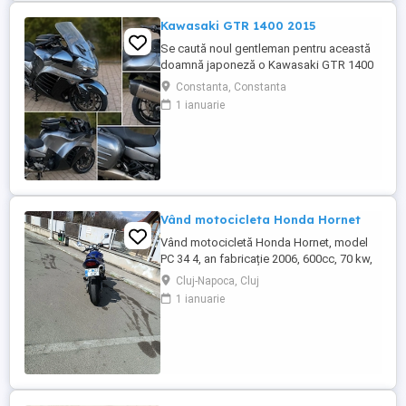
Kawasaki GTR 1400 2015
Se caută noul gentleman pentru această
doamnă japoneză o Kawasaki GTR 1400
care încă întoarce priviri și iubește
Constanta, Constanta
kilometrii. A fost răsfățată, întreținută la
1 ianuarie
timp și tratată cu respect. O dau doar
cuiva care va avea grijă de ea așa cum am
făcut-o și eu. Restul îl va convinge ea la
prima cheie. Vă ...
Vând motocicleta Honda Hornet
Vând motocicletă Honda Hornet, model
PC 34 4, an fabricație 2006, 600cc, 70 kw,
98 cp, inspecție tehnică valabilă până în
Cluj-Napoca, Cluj
august 2027 . Preț 1900 euro
1 ianuarie