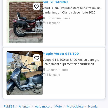
Suzuki Intruder
Vand Suzuki Intruder stare buna trasmisie
cardanimport Olanda decembrie 2025
inmatriculat RO IN FEBRUARIE Nu raspund
Timisoara, Timis
la mesaje.Schimb cu ATV plus sau minus
1 ianuarie
diferenta
Piagio Vespa GTS 300
Vespa GTS 300 cu 5.100 km, culoare gri.
Echipament suplimentar: parbriz inalt
Faco (montat 2026), geanta portbagaj
Cristian, Brasov
Classic; prelungitor scarite pasager;
1 ianuarie
suspensie fata Bitubo si frane fata spate
Frando; incarcare USB. Baterie an 2026,
ultima revizie - martie 2026. Anvelope
2024. Itp valabil pana in ...
Publi24
Anunțuri
Auto moto
Moto
Motociclete
Honda