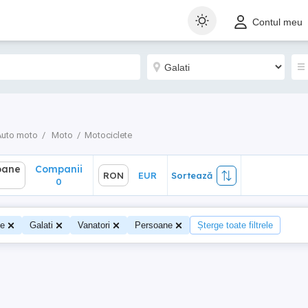
ane
Companii
RON
EUR
Sortează
Contul meu
0
Auto moto
Moto
Motociclete
oane
Companii
RON
EUR
Sortează
0
te
Galati
Vanatori
Persoane
Șterge toate filtrele