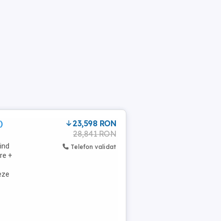
)
23,598 RON
28,841 RON
ind
Telefon validat
are +
eze