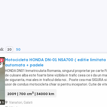
nă:
20
50
Motocicleta HONDA DN-01 NSA700 ( editie limitata 
8
automata + padele
HONDA DN01 Inmatriculata Romania, singurul proprietar pe carte Fi
de culoare alba este foarte bine vizibila in trafic ceea ce ii da un m
de siguranta, mai ales in traficul dela noi... Poate cea mai SIGURA si
usor de condus motocicleta chiar si pentru incepatori. Cutie de vit
automata cu ...
3
2009 | 700 cm
| 34000 km
Vanatori, Galati
5