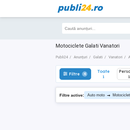
publi
24
.ro
Toate
Perso
Filtre
4
1
1
Motociclete Galati Vanatori
Publi24
Anunțuri
Galati
Vanatori
Toate
Pers
Filtre
4
1
1
→
Filtre active:
Auto moto
Motocicle