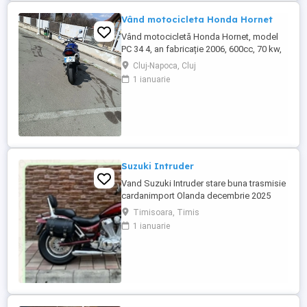
Vând motocicleta Honda Hornet
Vând motocicletă Honda Hornet, model
PC 34 4, an fabricație 2006, 600cc, 70 kw,
98 cp, inspecție tehnică valabilă până în
Cluj-Napoca, Cluj
august 2027 . Preț 1900 euro
1 ianuarie
Suzuki Intruder
Vand Suzuki Intruder stare buna trasmisie
cardanimport Olanda decembrie 2025
inmatriculat RO IN FEBRUARIE Nu raspund
Timisoara, Timis
la mesaje.Schimb cu ATV plus sau minus
1 ianuarie
diferenta