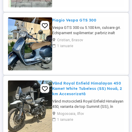
Piagio Vespa GTS 300
Vespa GTS 300 cu 5.100 km, culoare gri.
Echipament suplimentar: parbriz inalt
Faco (montat 2026), geanta portbagaj
Cristian, Brasov
Classic; prelungitor scarite pasager;
1 ianuarie
suspensie fata Bitubo si frane fata spate
Frando; incarcare USB. Baterie an 2026,
ultima revizie - martie 2026. Anvelope
2024. Itp valabil pana in ...
Vând Royal Enfield Himalayan 450
Kamet White Tubeless (SS) Nouă, 2
km Accesorizată
Vând motocicletă Royal Enfield Himalayan
450, varianta de top Summit (SS), în
culoarea Kamet White, dotată din fabrică
Mogosoaia, Ilfov
cu jante Tubeless. Motocicleta este
1 ianuarie
practic nouă, neutilizată (2 km). A fost
fabricată în octombrie 2024 și