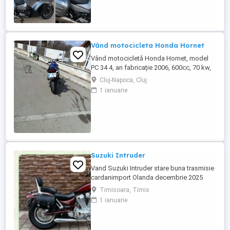
făcut-o și eu. Restul îl va convinge ea la
prima cheie. Vă ...
Vând motocicleta Honda Hornet
Vând motocicletă Honda Hornet, model
PC 34 4, an fabricație 2006, 600cc, 70 kw,
98 cp, inspecție tehnică valabilă până în
Cluj-Napoca, Cluj
august 2027 . Preț 1900 euro
1 ianuarie
Suzuki Intruder
Vand Suzuki Intruder stare buna trasmisie
cardanimport Olanda decembrie 2025
inmatriculat RO IN FEBRUARIE Nu raspund
Timisoara, Timis
la mesaje.Schimb cu ATV plus sau minus
1 ianuarie
diferenta