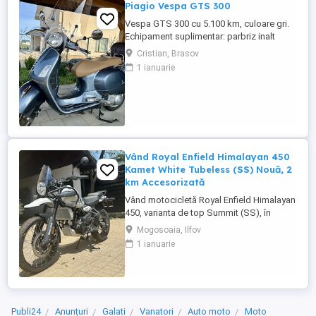
Piagio Vespa GTS 300
Vespa GTS 300 cu 5.100 km, culoare gri.
Echipament suplimentar: parbriz inalt
Faco (montat 2026), geanta portbagaj
Cristian, Brasov
Classic; prelungitor scarite pasager;
1 ianuarie
suspensie fata Bitubo si frane fata spate
Frando; incarcare USB. Baterie an 2026,
ultima revizie - martie 2026. Anvelope
2024. Itp valabil pana in ...
Vând Royal Enfield Himalayan 450
Kamet White Tubeless (SS) Nouă, 2
km Accesorizată
Vând motocicletă Royal Enfield Himalayan
450, varianta de top Summit (SS), în
culoarea Kamet White, dotată din fabrică
Mogosoaia, Ilfov
cu jante Tubeless. Motocicleta este
1 ianuarie
practic nouă, neutilizată (2 km). A fost
fabricată în octombrie 2024 și
achiziționată din reprezentanță în aprilie
2025. Se află în stare absolut ...
Publi24
Anunțuri
Galati
Vanatori
Auto moto
Moto