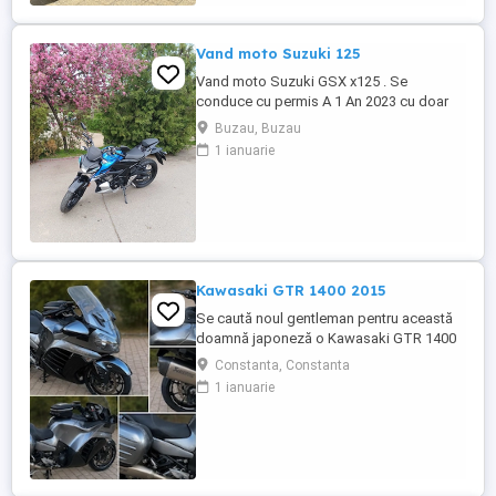
achiziționată din reprezentanță în aprilie
2025. Se află în stare absolut ...
Vand moto Suzuki 125
Vand moto Suzuki GSX x125 . Se
conduce cu permis A 1 An 2023 cu doar
5000km Stare impecabila , fara cazaturi
Buzau, Buzau
ITP valabil pana in noiembrie 2027 Revizii
1 ianuarie
si schimb de ulei in service autorizat
Kawasaki GTR 1400 2015
Se caută noul gentleman pentru această
doamnă japoneză o Kawasaki GTR 1400
care încă întoarce priviri și iubește
Constanta, Constanta
kilometrii. A fost răsfățată, întreținută la
1 ianuarie
timp și tratată cu respect. O dau doar
cuiva care va avea grijă de ea așa cum am
făcut-o și eu. Restul îl va convinge ea la
prima cheie. Vă ...