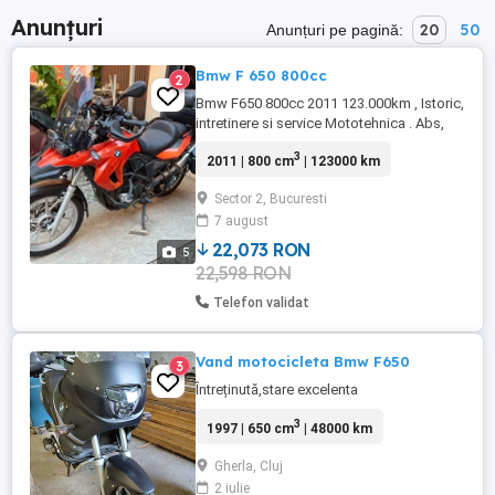
Anunțuri
20
50
Anunțuri pe pagină:
Bmw F 650 800cc
2
Bmw F650 800cc 2011 123.000km , Istoric,
intretinere si service Mototehnica . Abs,
Anvelope noi , topcase si sidecase noi
3
2011 | 800 cm
| 123000 km
Givi , far LED nou, parbriz mare , are 2 sei ,
una confort gel , cealalta originala noua ,
Sector 2, Bucuresti
protectii motor , proiectoare , voltmetru
7 august
incorporat , etc.Pretul este NEGOCIABIL !!!
fata ...
22,073 RON
5
22,598 RON
Telefon validat
Vand motocicleta Bmw F650
3
Întreținută,stare excelenta
3
1997 | 650 cm
| 48000 km
Gherla, Cluj
2 iulie