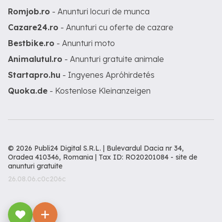
Romjob.ro
- Anunturi locuri de munca
Cazare24.ro
- Anunturi cu oferte de cazare
Bestbike.ro
- Anunturi moto
Animalutul.ro
- Anunturi gratuite animale
Startapro.hu
- Ingyenes Apróhirdetés
Quoka.de
- Kostenlose Kleinanzeigen
© 2026 Publi24 Digital S.R.L. | Bulevardul Dacia nr 34,
Oradea 410346, Romania | Tax ID: RO20201084 -
site de
anunturi gratuite
26.08.06.c0c206c