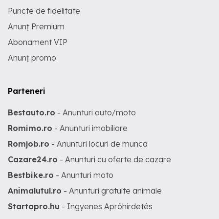
Puncte de fidelitate
Anunț Premium
Abonament VIP
Anunț promo
Parteneri
Bestauto.ro
- Anunturi auto/moto
Romimo.ro
- Anunturi imobiliare
Romjob.ro
- Anunturi locuri de munca
Cazare24.ro
- Anunturi cu oferte de cazare
Bestbike.ro
- Anunturi moto
Animalutul.ro
- Anunturi gratuite animale
Startapro.hu
- Ingyenes Apróhirdetés