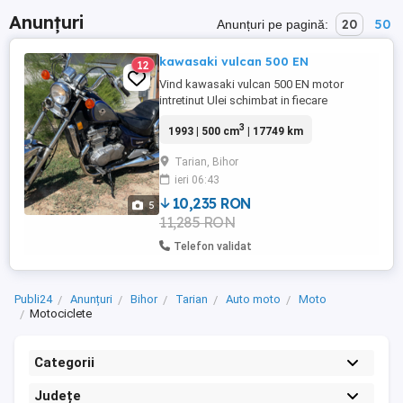
Anunțuri
20
50
Anunțuri pe pagină:
kawasaki vulcan 500 EN
12
Vind kawasaki vulcan 500 EN motor
intretinut Ulei schimbat in fiecare
primavara An de fabricatie 1993
3
1993 | 500 cm
| 17749 km
Carburator renoit Filtru de aer nou Pret in
euro. Nu ma intereseaza schimb doar
Tarian, Bihor
vreau sa vind la cineva care o sa aiba grij
ieri 06:43
de ea Tel
10,235 RON
5
11,285 RON
Telefon validat
Publi24
Anunțuri
Bihor
Tarian
Auto moto
Moto
Motociclete
Categorii
Județe