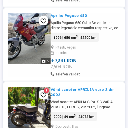
Telefon validat
Aprilia Pegaso 650
Aprilia Pegaso 650 Cube Se vinde una
dintre legendele vremurilor respective, ce
se prezinta in stare buna, reconditionata in
3
1996 | 650 cm
| 42200 km
2024, cu revizii facute la timp si diverse
piese schimbate. Pentru confort am
Pitesti, Arges
montat incalzire in sa si mansoane
30 iulie
incalzite. Orice alte detalii le ofer celor
interesati, ca sa ...
7,341 RON
5
7,604 RON
Telefon validat
Vând scooter APRILIA euro 2 din
5
2002
Vând scooter APRILIA S.P.A. SC VAR.A
VERS.01 , EURO 2, din 2002, lungime
1,90m, lățime 0,705m, schimb automat,
3
2002 | 49 cm
| 24073 km
combustibil benzină ulei
Dobroesti, Ilfov