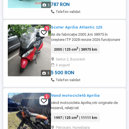
787 RON
1
Telefon validat
Scuter Aprilia Atlantic 125
5
An de fabricație 2005 ,km 38975 în
creștere ITP 2028 revizie 2026 funcționare
normală, bun pentru navetă se poate
3
2005 | 125 cm
| 38975 km
conduce cu categoria B preț 5500 lei ușor
negociabil Se vinde cu fiscal, iar bonus
Sector 2, Bucuresti
piese de schimb parțial noi iar celelalte
6 august
provenite de la un scuter bine întreținut
dezmembrat.
5 500 RON
5
Telefon validat
Vand motocicletă Aprilia
2
vând motocicleta Aprilia,roti originale de
rezervă, relații.tel.
3
1997 | 125 cm
| 11111 km
Petrosani, Hunedoara