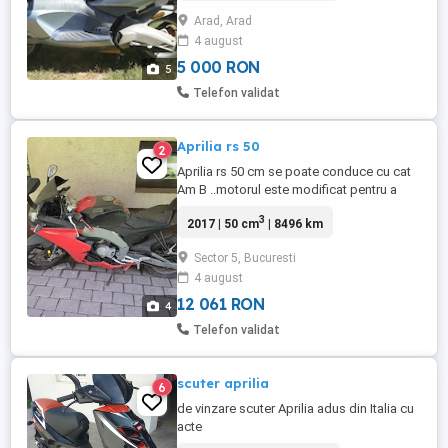
nouă, bord electronic, cauciucuri foarte
Arad, Arad
bune, merge ca ceasul, nu necesită nici o
4 august
investiție. Unic proprietar în ROMÂNIA. Preț
5000 ...
5 000 RON
5
Telefon validat
Aprilia rs 50
2
Aprilia rs 50 cm se poate conduce cu cat
Am B ..motorul este modificat pentru a
prinde viteza srt motor malossi toba sport
3
2017 | 50 cm
| 8496 km
140 km viteza maxima....2300 euro pret fix
acte expirate itp si asigurare
Sector 5, Bucuresti
4 august
12 061 RON
4
Telefon validat
scuter aprilia
6
de vinzare scuter Aprilia adus din Italia cu
acte