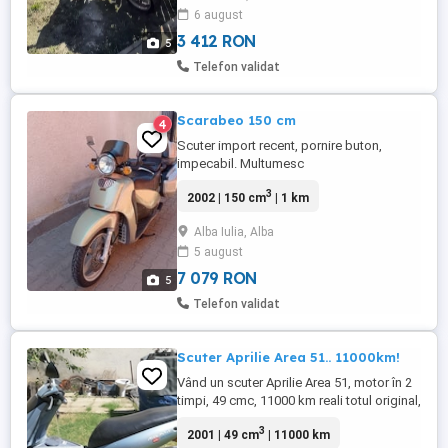
6 august
3 412 RON
5
Telefon validat
Scarabeo 150 cm
4
Scuter import recent, pornire buton,
impecabil. Multumesc
3
2002 | 150 cm
| 1 km
Alba Iulia, Alba
5 august
7 079 RON
5
Telefon validat
Scuter Aprilie Area 51.. 11000km!
Vând un scuter Aprilie Area 51, motor în 2
timpi, 49 cmc, 11000 km reali totul original,
în stare excelenta. Estetic are mici
3
2001 | 49 cm
| 11000 km
imperfecțiuni, tehnic este perfect, baterie