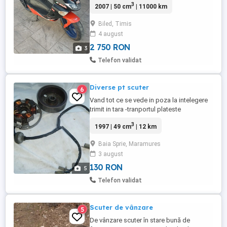
3
2007 | 50 cm
| 11000 km
Biled, Timis
4 august
2 750 RON
3
Telefon validat
Diverse pt scuter
6
Vand tot ce se vede in poza la intelegere
trimit in tara -tranportul plateste
cumparatorul,,,,,Vand camere noi 275- 17 -
3
1997 | 49 cm
| 12 km
130-60-13-25 lei b ,,Raspund numai la Ms,,,
Baia Sprie, Maramures
3 august
130 RON
5
Telefon validat
Scuter de vânzare
5
De vânzare scuter în stare bună de