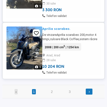
30 iulie
5
3 300 RON
Telefon validat
Aprilia scarabeo.
De vinzareAprilia scarabeo 200,motor 4
timpi,culoare Black Coffee,sistem răcire
lichid,aprindereCDI electroni ,pornire
3
2008 | 200 cm
| 1254 km
electric,14 KW,19hp,suspensie hidraulica
fata,suspensie spate 2
Arad, Arad
amortizoare,anvelope michelin în stare
28 iulie
foarte bună,frine disc,greutate 154
kg,înmatriculat,ITP valabil și asigurare.Pret
10 204 RON
5
...
Telefon validat
›
‹
1
2
3