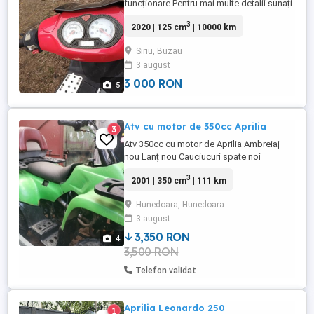
funcționare.Pentru mai multe detalii sunați
la numărul .
3
2020 | 125 cm
| 10000 km
Siriu, Buzau
3 august
3 000 RON
5
Atv cu motor de 350cc Aprilia
3
Atv 350cc cu motor de Aprilia Ambreiaj
nou Lanț nou Cauciucuri spate noi
Electromotor defect,nu cuplează bendixul.
3
2001 | 350 cm
| 111 km
Detalii
Hunedoara, Hunedoara
3 august
3,350 RON
4
3,500 RON
Telefon validat
Aprilia Leonardo 250
1