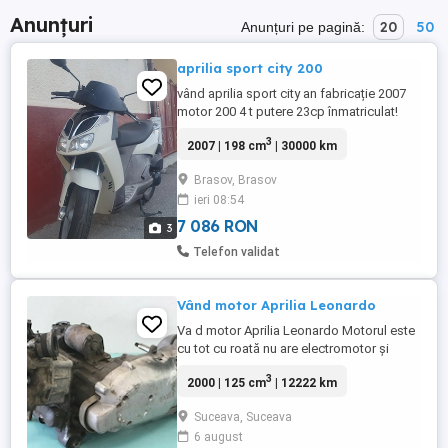
Anunțuri
20
50
Anunțuri pe pagină:
aprilia sport city 200
vând aprilia sport city an fabricație 2007
motor 200 4 t putere 23cp înmatriculat!
3
2007 | 198 cm
| 30000 km
Brasov, Brasov
ieri 08:54
7 086 RON
3
Telefon validat
Vând motor Aprilia Leonardo
Va d motor Aprilia Leonardo Motorul este
cu tot cu roată nu are electromotor și
carburator pentru alte detalii in privat
3
2000 | 125 cm
| 12222 km
Suceava, Suceava
6 august