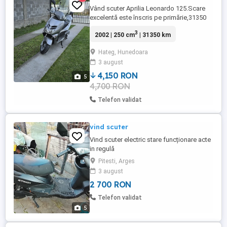
Vând scuter Aprilia Leonardo 125.Scare
excelentă este înscris pe primărie,31350
km,răcire pe apă,baterie nouă.Mai multe
3
2002 | 250 cm
| 31350 km
detalii la telefon!
Hateg, Hunedoara
3 august
4,150 RON
5
4,700 RON
Telefon validat
vind scuter
Vind scuter electric stare funcționare acte
in regulă
Pitesti, Arges
3 august
2 700 RON
Telefon validat
5