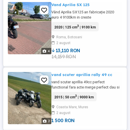
Vand Aprilia SX 125
Vând Aprilia SX125 an fabricație 2020
euro 4 9100km in creste
3
2020 | 125 cm
| 9100 km
Roma, Botosani
2 august
13,110 RON
4
14,159 RON
vand scuter aprillia rally 49 cc
vand scuter aprillia 49cc perfect
functional fara acte merge perfect dau si
la schimb pe kukirin g2 ,g4
3
2015 | 50 cm
| 9000 km
Coasta Mare, Mures
2 august
1 500 RON
2