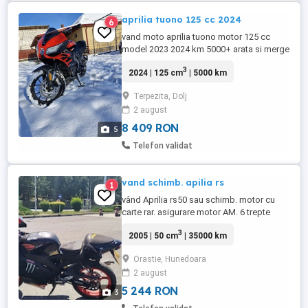
aprilia tuono 125 cc 2024
6
vand moto aprilia tuono motor 125 cc
model 2023 2024 km 5000+ arata si merge
perfect
3
2024 | 125 cm
| 5000 km
Terpezita, Dolj
2 august
8 409 RON
5
Telefon validat
vand schimb. apilia rs
1
vând Aprilia rs50 sau schimb. motor cu
carte rar. asigurare motor AM. 6 trepte
tage bine aștept oferte
3
2005 | 50 cm
| 35000 km
Orastie, Hunedoara
2 august
5 244 RON
3