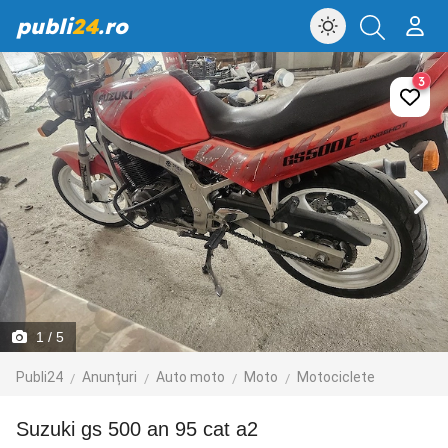
publi
24
.ro
3
1
/ 5
Publi24
Anunțuri
Auto moto
Moto
Motociclete
suzuki gs 500 an 95 cat a2