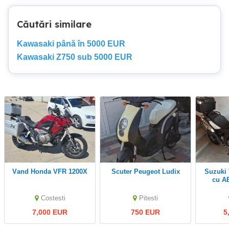
Căutări similare
Kawasaki până în 5000 EUR
Kawasaki Z750 sub 5000 EUR
Vand Honda VFR 1200X
Scuter Peugeot Ludix
Suzuki V-Strom 650 DL
cu ABS
Tourin
Costesti
Pitesti
7,000 EUR
750 EUR
5