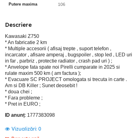
Putere maxima
106
Descriere
Kawasaki Z750
* An fabricatie 2 km
* Multiple accesorii ( afisaj trepte , suport telefon ,
incarcator , afisare amperaj , bugspoiler , stop led , LED uri
in far , parbriz , protectie radiator , crash pad uri ) ;
* Anvelope fata spate noi Pirelli cumparate in 2025 si
rulate maxim 500 km ( am factura );
* Evacuare SC PROJECT omologata si trecuta in carte .
Am si DB Killer ; Sunet deosebit !
* doua chei ;
* Fara probleme ;
* Pret in EURO ;
ID anunț
: 1777383098
Vizualizări:
0