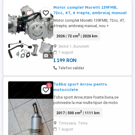
Motor complet Moretti 139FMB,
72cc, 4T, 4 trepte, ambreiaj manual
Motor complet Moretti 139FMB, 72cc, 4T,
4 trepte, ambreiaj manual, nou +
carburator + maneta ambreiaj + set
3
2026 | 72 cm
| 2026 km
garnituri Am renuntat la proiect
Sector 1, Bucuresti
7 august
5
1 199 RON
Telefon validat
To8ba sport Arrow pentru
1
motociclete
Toba sport Arow,stare foarte buna,se
potriveste la mai multe tipuri de moto
3
2017 | 500 cm
| 1111 km
Timisoara, Timis
7 august