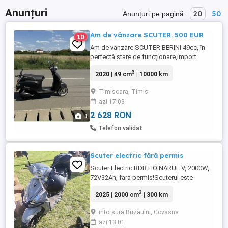
Anunțuri
20
50
Anunțuri pe pagină:
Am de vânzare SCUTER. 500 EUR
10
Am de vânzare SCUTER BERINI 49cc, în
perfectă stare de funcționare,import
Olanda,cu motor pe injecție, funcționează
3
2020 | 49 cm
| 10000 km
impecabil,se poate porni la buton sau la
starter. Înlocuite recent : cauciuc spate,
Timisoara, Timis
baterie,ulei. Preț 500 EUR. Tel.
azi 17:03
2 628 RON
1
Telefon validat
Scuter electric fără permis
Scuter Electric RDB HOINARUL V, 2000W,
72V32Ah, fara permis!Scuterul este
cumparat de nou , singurul proprietar
3
2025 | 2000 cm
| 300 km
detin FACTURA si GARANTIE rulaj 300 km
garanție încă 1 an vine cu 2 chei și 2
intorsura Buzaului, Covasna
telecomenzi, pornire din telecomanda și
azi 13:01
activarea alarmei ! Carte CIV inclusa se