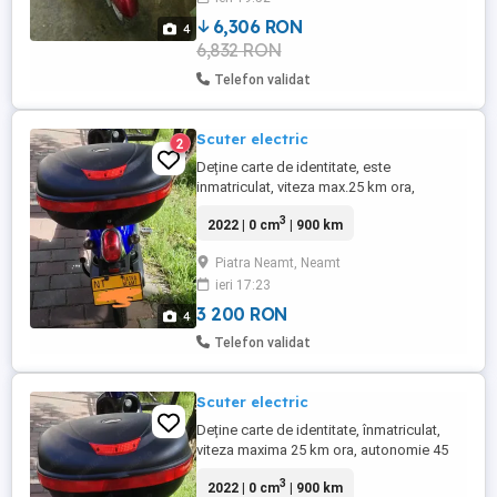
6,306 RON
4
6,832 RON
Telefon validat
Scuter electric
2
Deține carte de identitate, este
inmatriculat, viteza max.25 km ora,
autonomie de 45 km, două rânduri de
3
2022 | 0 cm
| 900 km
chei, telecomanda, alarmă, portbagaj
capacitate mare, casca de protecție, rulaj
Piatra Neamt, Neamt
900 km.Nu necesita permis de conducere.
ieri 17:23
3 200 RON
4
Telefon validat
Scuter electric
Deține carte de identitate, înmatriculat,
viteza maxima 25 km ora, autonomie 45
km, două rânduri de chei, telecomanda,
3
2022 | 0 cm
| 900 km
alarmă, portbagaj capacitate mare, nu