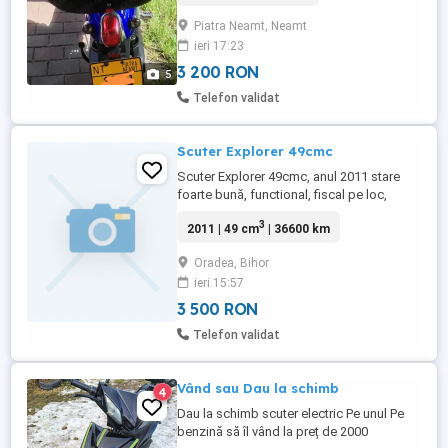
necesită permis, rulaj de 900 km
Piatra Neamt, Neamt
ieri 17:23
3 200 RON
5
Telefon validat
Scuter Explorer 49cmc
Scuter Explorer 49cmc, anul 2011 stare
foarte bună, functional, fiscal pe loc,
necesită itp si asigurare. Uzurile sunt
3
2011 | 49 cm
| 36600 km
conform vârstei. Nu sunați daca vreți sa
negociați. Nu e negociabil! Prețul e in lei!
Oradea, Bihor
Bonus 2 caschete : 1- mărime M , 1-
ieri 15:57
mărime S + husă. Fără schimburi!!!
3 500 RON
Telefon validat
Vând sau Dau la schimb
4
Dau la schimb scuter electric Pe unul Pe
benzină să îl vând la preț de 2000