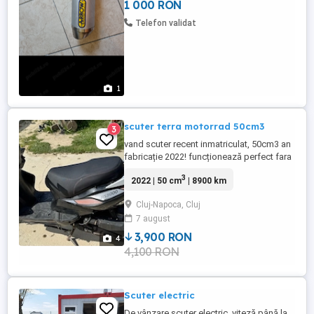
1 000 RON
Telefon validat
1
scuter terra motorrad 50cm3
3
vand scuter recent inmatriculat, 50cm3 an
fabricație 2022! funcționează perfect fara
nici un defect ascuns
3
2022 | 50 cm
| 8900 km
Cluj-Napoca, Cluj
7 august
3,900 RON
4
4,100 RON
Scuter electric
De vânzare scuter electric, viteză până la