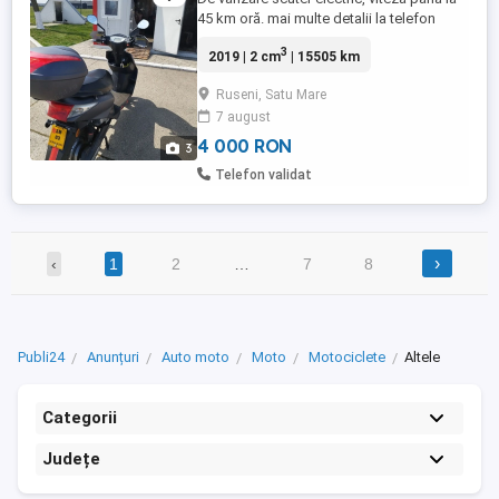
45 km oră. mai multe detalii la telefon
pentru cei interesați.
3
2019 | 2 cm
| 15505 km
Ruseni, Satu Mare
7 august
4 000 RON
3
Telefon validat
›
‹
1
2
…
7
8
Publi24
Anunțuri
Auto moto
Moto
Motociclete
Altele
Categorii
Județe