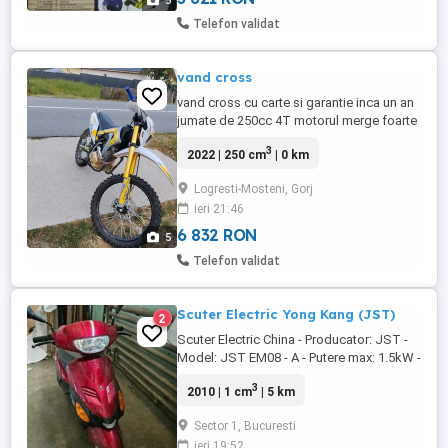
5
Telefon validat
vand cross
vand cross cu carte si garantie inca un an
jumate de 250cc 4T motorul merge foarte
bine nu are batai nu are scurgeri de ulei
3
2022 | 250 cm
| 0 km
sau altele pentru mai multe detalii
Logresti-Mosteni, Gorj
ieri 21:46
6 832 RON
5
Telefon validat
Scuter Electric Yong Kang (JST)
2
Scuter Electric China - Producator: JST -
Model: JST EM08 - A - Putere max: 1.5kW -
Autonomie: aprox 60 km - Suplimentar 2
3
2010 | 1 cm
| 5 km
pachete de baterii Li Ion 48V 960 W cu ...
Sector 1, Bucuresti
ieri 19:52