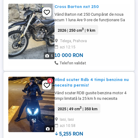
Cross Barton nxt 250
Vând Barton nxt 250 Cumpărat de noua
acum 1 luna Are 9 ore de funcționare Sa
încercat această experiență dar nu este
3
2026 | 250 cm
| 9 km
pentru mine Este destul de puternic Se
prezintă că noua Preț Achiziție nou 120 mil
Telega, Prahova
dețin factura pe numele meu Preț 100 mil
azi 12:15
10 000 RON
5
Telefon validat
Vând scuter Rdb 4 timpi benzina nu
4
necesita permis!
Vând scuter RDB gusite benzina motor 4
timpi limitată la 25 km h nu necesita
permis ! Garanție 2 ani . Km reali 500 . ! An
3
2025 | 49 cm
| 350 km
2025 euro 5+ consum 2.6 L la 100 km mai
multe detalii la telefon .
Iasi, Iasi
azi 10:58
3
5,255 RON