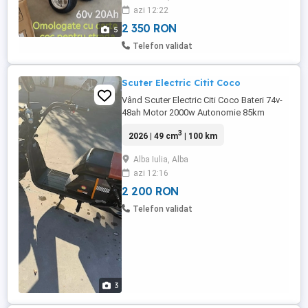
azi 12:22
2 350 RON
5
Telefon validat
Scuter Electric Citit Coco
Vând Scuter Electric Citi Coco Bateri 74v-
48ah Motor 2000w Autonomie 85km
Viteza 25 Are toate actele Livrare gratuita
3
2026 | 49 cm
| 100 km
Livrarea se face doar cu un avans înainte
din prețul scuterului
Alba Iulia, Alba
azi 12:16
2 200 RON
Telefon validat
3