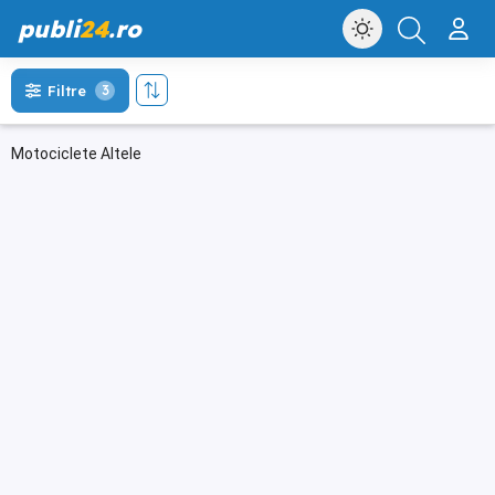
publi
24
.ro
Filtre
3
Motociclete Altele