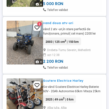
poate face orice test la fața ...
5 000 RON
4
Telefon validat
vand doua atv-uri
2
vând 2 atv -uri,în stare perfectă de
funcționare, primul( cel mare) 2200 lei
negociabil,cel mic 1700 lei.Mai multe
3
2003 | 125 cm
| 150 km
informații la tel
Drobeta-Turnu Severin, Mehedinti
azi 12:38
2 200 RON
4
Telefon validat
Scutere Electrice Harley
Se vând Scutere Electrice Harley Baterie
60V - 20Ah Autonomie 65km Viteza 25km
h limitat Motor 2000w Incarcator Loc
3
2025 | 49 cm
| 0 km
pentru 2 persoane Are toate actele Livrare
gratuita Livrarea se face doar cu un avans
Alba Iulia, Alba
înainte din prețul scuterului