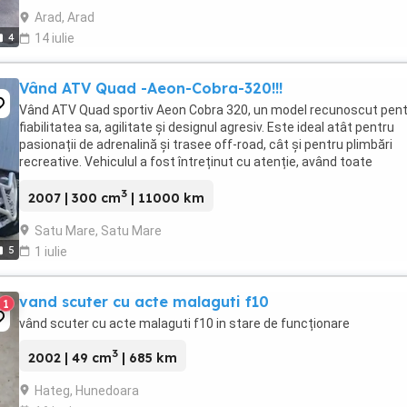
Arad, Arad
4
14 iulie
Vând ATV Quad -Aeon-Cobra-320!!!
Vând ATV Quad sportiv Aeon Cobra 320, un model recunoscut pen
fiabilitatea sa, agilitate și designul agresiv. Este ideal atât pentru
pasionații de adrenalină și trasee off-road, cât și pentru plimbări
recreative. Vehiculul a fost întreținut cu atenție, având toate
schimburile de ulei și filtre efectuate ...
3
2007 | 300 cm
| 11000 km
Satu Mare, Satu Mare
5
1 iulie
vand scuter cu acte malaguti f10
1
vând scuter cu acte malaguti f10 in stare de funcționare
3
2002 | 49 cm
| 685 km
Hateg, Hunedoara