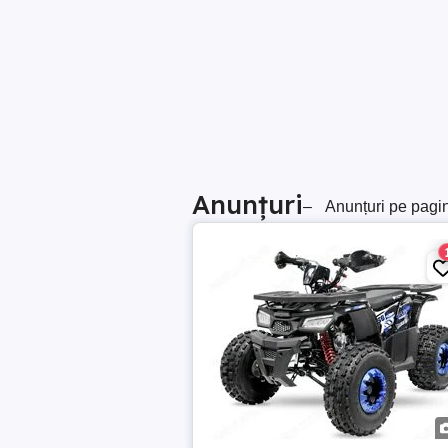
Anunțuri
–
Anunțuri pe pagi