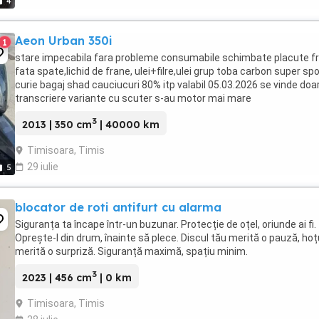
4
Aeon Urban 350i
1
stare impecabila fara probleme consumabile schimbate placute f
fata spate,lichid de frane, ulei+filre,ulei grup toba carbon super spo
curie bagaj shad cauciucuri 80% itp valabil 05.03.2026 se vinde doa
transcriere variante cu scuter s-au motor mai mare
3
2013 | 350 cm
| 40000 km
Timisoara, Timis
29 iulie
5
blocator de roti antifurt cu alarma
Siguranța ta încape într-un buzunar. Protecție de oțel, oriunde ai fi.
Oprește-l din drum, înainte să plece. Discul tău merită o pauză, hoț
merită o surpriză. Siguranță maximă, spațiu minim.
3
2023 | 456 cm
| 0 km
Timisoara, Timis