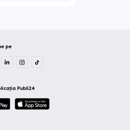
ne pe
licația Publi24