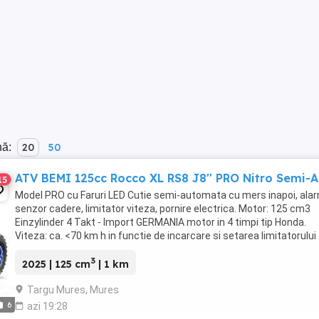
nă:
20
50
ATV BEMI 125cc Rocco XL RS8 J8'' PRO Nitro Semi-
15
Model PRO cu Faruri LED Cutie semi-automata cu mers inapoi, ala
senzor cadere, limitator viteza, pornire electrica. Motor: 125 cm3
Einzylinder 4 Takt - Import GERMANIA motor in 4 timpi tip Honda.
Viteza: ca. <70 km h in functie de incarcare si setarea limitatorului
Motor Transmisie: 4 Trepte ...
3
2025 | 125 cm
| 1 km
Targu Mures, Mures
6
azi 19:28