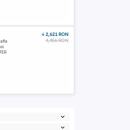
2,621 RON
4,456 RON
afla
noi
OFER