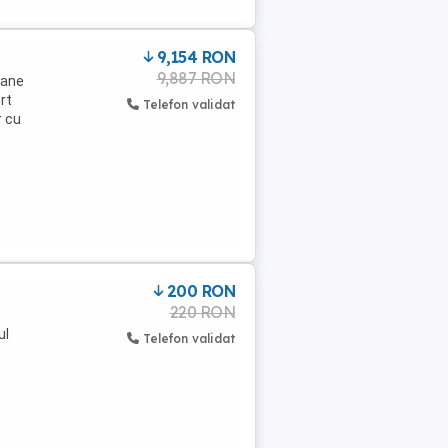
9,154 RON
9,887 RON
rane
rt
Telefon validat
r cu
200 RON
220 RON
ul
Telefon validat