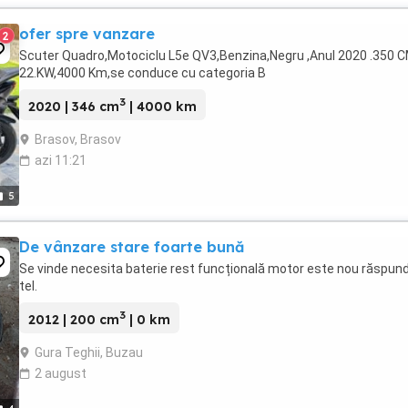
ofer spre vanzare
2
Scuter Quadro,Motociclu L5e QV3,Benzina,Negru ,Anul 2020 .350 
22.KW,4000 Km,se conduce cu categoria B
3
2020 | 346 cm
| 4000 km
Brasov, Brasov
azi 11:21
5
De vânzare stare foarte bună
Se vinde necesita baterie rest funcțională motor este nou răspund
tel.
3
2012 | 200 cm
| 0 km
Gura Teghii, Buzau
2 august