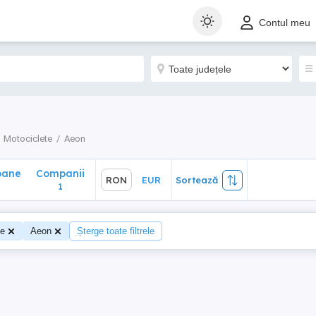
ane
Companii
RON
EUR
Sortează
Contul meu
1
Motociclete
Aeon
oane
Companii
RON
EUR
Sortează
1
te
Aeon
Șterge toate filtrele