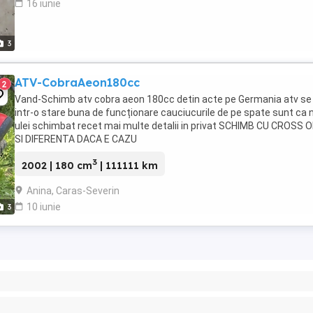
16 iunie
3
ATV-CobraAeon180cc
2
Vand-Schimb atv cobra aeon 180cc detin acte pe Germania atv se 
intr-o stare buna de funcționare cauciucurile de pe spate sunt ca 
ulei schimbat recet mai multe detalii in privat SCHIMB CU CROSS 
SI DIFERENTA DACA E CAZU
3
2002 | 180 cm
| 111111 km
Anina, Caras-Severin
10 iunie
3