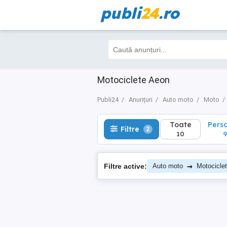
publi
24
.ro
Toate
Perso
Filtre
2
10
9
Motociclete Aeon
Publi24
Anunțuri
Auto moto
Moto
Toate
Pers
Filtre
2
10
9
→
Filtre active:
Auto moto
Motocicle