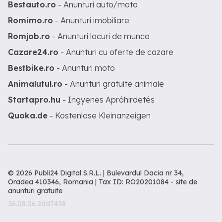
Bestauto.ro
- Anunturi auto/moto
Romimo.ro
- Anunturi imobiliare
Romjob.ro
- Anunturi locuri de munca
Cazare24.ro
- Anunturi cu oferte de cazare
Bestbike.ro
- Anunturi moto
Animalutul.ro
- Anunturi gratuite animale
Startapro.hu
- Ingyenes Apróhirdetés
Quoka.de
- Kostenlose Kleinanzeigen
© 2026 Publi24 Digital S.R.L. | Bulevardul Dacia nr 34,
Oradea 410346, Romania | Tax ID: RO20201084 -
site de
anunturi gratuite
26.08.06.2dd7428