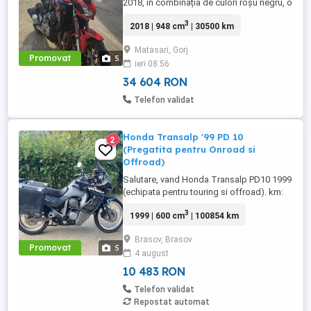
2018, în combinația de culori roșu negru, o
configurație foarte frumoasă și mai rar
3
2018 | 948 cm
| 30500 km
întâlnită. Motocicleta are aproximativ
30.500 km și se prezintă foarte bine. Este
Matasari, Gorj
echipată cu anvelope Michelin Road 5 noi,
Promovat
5
ieri 08:56
care au rulat mai puțin de 100 km. RAR
efectuat recent, ...
34 604 RON
Telefon validat
Honda Transalp '99 PD 10
2
(Pregatita pentru Onroad si
Offroad)
Salutare, vand Honda Transalp PD10 1999
(echipata pentru touring si offroad). km:
100854 Motocicleta vine echipata cu tot
3
1999 | 600 cm
| 100854 km
ce este nevoie pentru touring si offroad.
Elemente notabile incluse 1. 2 seturi de
Brasov, Brasov
cauciucuri (on-road off-road) 2. scarite sw
Promovat
5
4 august
motec mai late decat cele standard 3.
oglinzi pliabile 4. ...
10 483 RON
Telefon validat
Repostat automat