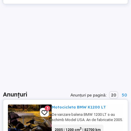
Anunțuri
20
50
Anunțuri pe pagină:
Motocicleta BMW K1200 LT
3
De vanzare balena BMW 1200 LT s-au
schimb Model USA. An de fabricatie 2005.
KM - 82700 mile 117 HP. Compresie 10.8:1.
3
2005 | 1200 cm
| 82700 km
1+5 trepte de viteza . Transmisie -Cardan.