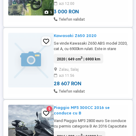
azi 12:00
3 000 RON
5
Telefon validat
Kawasaki Z650 2020
Se vinde Kawasaki Z650 ABS model 2020,
cat A, cu 6900km rulati. Este in stare
perfecta, si tehnic si estetic. Nu s-a cazut
3
2020 | 649 cm
| 6900 km
cu ea, nu a fost lovita, nu a fost "scapata".
Se vinde cu evacuarea originala de
Zalau, Salaj
fabrica. Mai multe detalii la cerere.
azi 11:56
28 607 RON
Telefon validat
Piaggio MP3 300CC 2016 se
5
conduce cu B
Vand Piaggio MP3 2800 euro Se conduce
cu permis categoria B An 2016 Capacitate
cilindrica 300CC Km 34000 ABS ESP
3