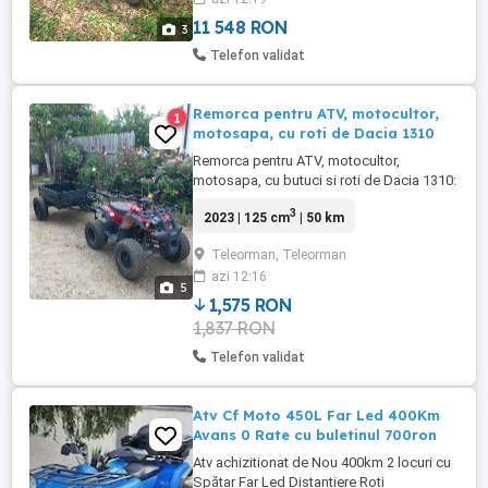
11 548 RON
3
Telefon validat
Remorca pentru ATV, motocultor,
1
motosapa, cu roti de Dacia 1310
Remorca pentru ATV, motocultor,
motosapa, cu butuci si roti de Dacia 1310:
300 Euro
3
2023 | 125 cm
| 50 km
Teleorman, Teleorman
azi 12:16
5
1,575 RON
1,837 RON
Telefon validat
Atv Cf Moto 450L Far Led 400Km
Avans 0 Rate cu buletinul 700ron
Atv achizitionat de Nou 400km 2 locuri cu
Spătar Far Led Distantiere Roti