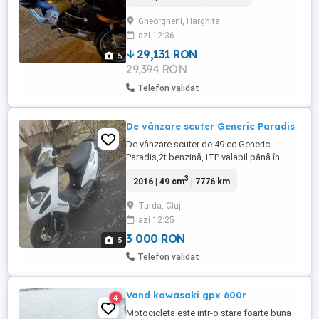
Capacitate rezervor - 24L Consum - 4.3
Gheorgheni, Harghita
100km. Dotari: -ABS. -Marsarier. -CD player
azi 12:36
+ schimbator 6 CD. -Radio. -Aux. -
Tempomat. -Standard principal ...
29,131 RON
5
29,394 RON
Telefon validat
De vânzare scuter Generic Paradis
De vânzare scuter de 49 cc Generic
Paradis,2t benzină, ITP valabil până în
2027. Răspund doar pe WhatsApp.
3
2016 | 49 cm
| 7776 km
Turda, Cluj
azi 12:25
3 000 RON
5
Telefon validat
Vand kawasaki gpx 600r
4
Motocicleta este intr-o stare foarte buna