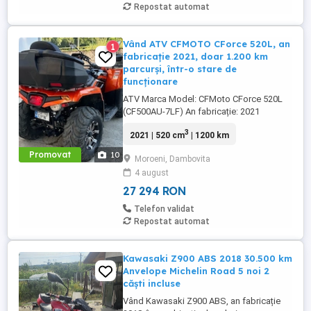
Repostat automat
Vând ATV CFMOTO CForce 520L, an
1
fabricație 2021, doar 1.200 km
parcurși, într-o stare de
funcționare
ATV Marca Model: CFMoto CForce 520L
(CF500AU-7LF) An fabricație: 2021
Categorie: L7e-B1 quad greu de teren
3
2021 | 520 cm
| 1200 km
Motor: benzină, 495 cm Putere: 24 kW
(aprox. 33 CP) Normă de poluare: Euro 5
Promovat
10
Moroeni, Dambovita
Tracțiune: integrală (4x4) Viteză maximă:
4 august
90 km h Culoare: portocaliu Locuri: 2
(șofer + pasager) ...
27 294 RON
Telefon validat
Repostat automat
Kawasaki Z900 ABS 2018 30.500 km
Anvelope Michelin Road 5 noi 2
căști incluse
Vând Kawasaki Z900 ABS, an fabricație