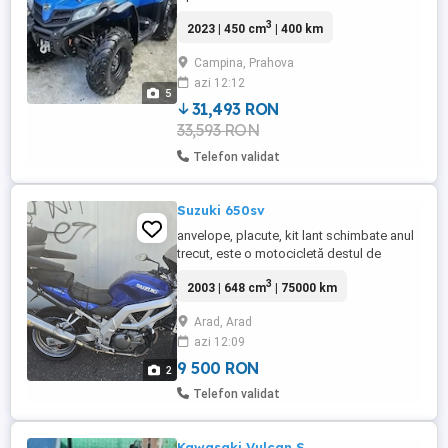
Overfendere Troliu electric Lada spate
3
2023 | 450 cm
| 400 km
Bulbar față Nu este folosit! Nou! Rate cu
buletinul Finanțare prin TBI Bank (Minim 3
Campina, Prahova
luni angajare ) 700ron rata lună Fără
azi 12:12
Avans!!! Ofer transport gratuit!
5
31,493 RON
33,593 RON
Telefon validat
Suzuki 650sv
anvelope, placute, kit lant schimbate anul
trecut, este o motocicletă destul de
puternica însă ideala si pentru începători!
3
2003 | 648 cm
| 75000 km
Arad, Arad
azi 12:09
9 500 RON
2
Telefon validat
Kawasaki Vulcan S