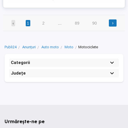
›
‹
1
2
…
89
90
Publi24
Anunțuri
Auto moto
Moto
Motociclete
Categorii
Județe
Urmărește-ne pe