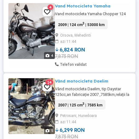
Vand Motocicleta Yamaha
4
Vand motocicleta Yamaha Chopper 124
3
2009 | 124 cm
| 53000 km
Orsova, Mehedinti
azi 11:44
6,824 RON
7,873 RON
4
Telefon validat
Vând motocicleta Daelim
14
Vând motocicleta Daelim, tip Daystar
125cc,an fabricație 2007 ,7585km,relații la
telefon
3
2007 | 125 cm
| 7585 km
Petrosani, Hunedoara
azi 11:44
6,299 RON
5
7,873 RON