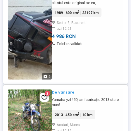
si totul este original pe ea,
3
1989 | 600 cm
| 23197 km
Sector 3, Bucuresti
azi 12:21
4 986 RON
Telefon validat
3
De vânzare
2
Yamaha yzf450, an fabricație 2013 stare
bună
3
2013 | 450 cm
| 10 km
Acatari, Mures
azi 12:19