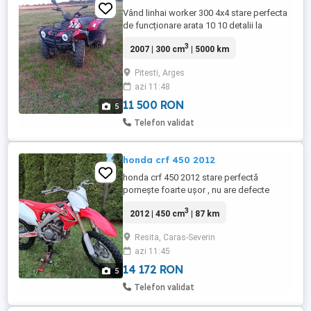
Vând linhai worker 300 4x4 stare perfecta
de funcționare arata 10 10 detalii la
telefon...
3
2007 | 300 cm
| 5000 km
Pitesti, Arges
azi 11:48
11 500 RON
5
Telefon validat
honda crf 450 2012
honda crf 450 2012 stare perfectă
pornește foarte ușor , nu are defecte
detalii in privat !
3
2012 | 450 cm
| 87 km
Resita, Caras-Severin
azi 11:45
14 172 RON
5
Telefon validat