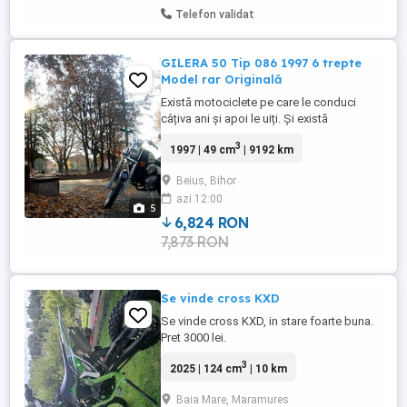
Telefon validat
GILERA 50 Tip 086 1997 6 trepte
Model rar Originală
Există motociclete pe care le conduci
câțiva ani și apoi le uiți. Și există
motociclete care îți rămân în suflet o viață.
3
1997 | 49 cm
| 9192 km
Aceasta este una dintre ele. Am urcat
pentru prima dată pe ea la 16 ani. Cu ea
Beius, Bihor
am învățat ce înseamnă libertatea. M-a
azi 12:00
dus la școală, la prieteni, prin păduri, pe
5
dealuri, pe asfalt ...
6,824 RON
7,873 RON
Se vinde cross KXD
Se vinde cross KXD, in stare foarte buna.
Pret 3000 lei.
3
2025 | 124 cm
| 10 km
Baia Mare, Maramures