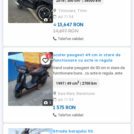
2016 | 300 cm
| 34000 km
Suport de casca (pt 2 casti) Inmatriculat
Revizii la zi Consum mic tel.
Timisoara, Timis
azi 11:54
5
13,647 RON
14,697 RON
Telefon validat
scuter peugeot 49 cm in stare de
1
functionare cu acte in regula
Vand scuter peugeot de 50 cm in stare de
functionare buna ..cu acte in regula..este
de 2 persoane ..merge cu benzina curata
3
1997 | 49 cm
| 2700 km
..pret 300 euro.
Baia Mare, Maramures
azi 11:54
5
1 575 RON
Telefon validat
Strada barajului 50.