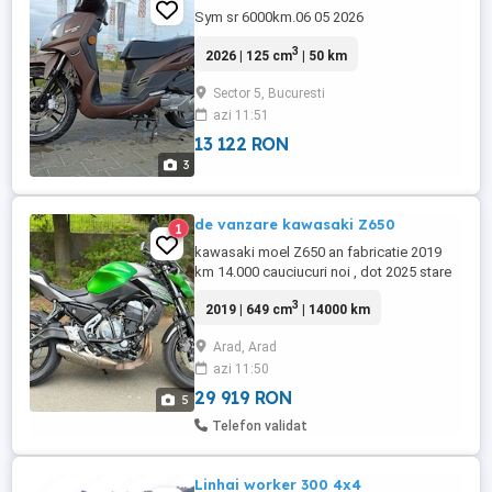
Sym sr 6000km.06 05 2026
3
2026 | 125 cm
| 50 km
Sector 5, Bucuresti
azi 11:51
13 122 RON
3
de vanzare kawasaki Z650
1
kawasaki moel Z650 an fabricatie 2019
km 14.000 cauciucuri noi , dot 2025 stare
perfecta de functionare , ulei schimbat ,
3
2019 | 649 cm
| 14000 km
discuri si placute noi RAR efectuat in
vederea inmatricularii protectie motor fata
Arad, Arad
spate
azi 11:50
29 919 RON
5
Telefon validat
Linhai worker 300 4x4