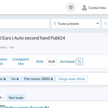
ane
Companii
RON
EUR
Sortează
Contul meu
0
346
 Euro | Auto second hand Publi24
isme
Vw
oane
Companii
RON
EUR
Sortează
50
346
me
Vw
Preț maxim 30000
Șterge toate filtrele
e
–
Vezi toate
Volkswagen Passat B6