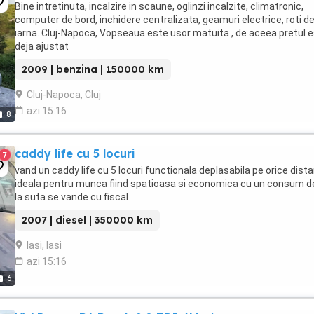
Bine intretinuta, incalzire in scaune, oglinzi incalzite, climatronic,
computer de bord, inchidere centralizata, geamuri electrice, roti d
iarna. Cluj-Napoca, Vopseaua este usor matuita , de aceea pretul 
deja ajustat
2009 | benzina | 150000 km
Cluj-Napoca, Cluj
azi 15:16
8
caddy life cu 5 locuri
7
vand un caddy life cu 5 locuri functionala deplasabila pe orice dist
ideala pentru munca fiind spatioasa si economica cu un consum d
la suta se vande cu fiscal
2007 | diesel | 350000 km
Iasi, Iasi
azi 15:16
6