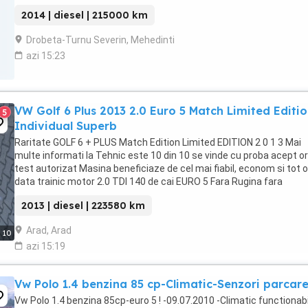
2014 | diesel | 215000 km
Drobeta-Turnu Severin, Mehedinti
azi 15:23
VW Golf 6 Plus 2013 2.0 Euro 5 Match Limited Editi
5
Individual Superb
Raritate GOLF 6 + PLUS Match Edition Limited EDITION 2 0 1 3 Mai
multe informati la Tehnic este 10 din 10 se vinde cu proba acept or
test autorizat Masina beneficiaze de cel mai fiabil, econom si tot o
data trainic motor 2.0 TDI 140 de cai EURO 5 Fara Rugina fara
evenimente rutiere fara daune KM ...
2013 | diesel | 223580 km
Arad, Arad
10
azi 15:19
Vw Polo 1.4 benzina 85 cp-Climatic-Senzori parcare
Vw Polo 1.4 benzina 85cp-euro 5 ! -09.07.2010 -Climatic functionabi