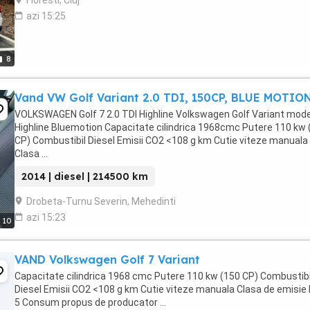
Floresti, Cluj
azi 15:25
8
Vand VW Golf Variant 2.0 TDI, 150CP, BLUE MOTIO
VOLKSWAGEN Golf 7 2.0 TDI Highline Volkswagen Golf Variant mode
Highline Bluemotion Capacitate cilindrica 1968cmc Putere 110 kw 
CP) Combustibil Diesel Emisii CO2 <108 g km Cutie viteze manuala
Clasa ...
2014 | diesel | 214500 km
Drobeta-Turnu Severin, Mehedinti
azi 15:23
10
VAND Volkswagen Golf 7 Variant
Capacitate cilindrica 1968 cmc Putere 110 kw (150 CP) Combustibi
Diesel Emisii CO2 <108 g km Cutie viteze manuala Clasa de emisie
5 Consum propus de producator ...