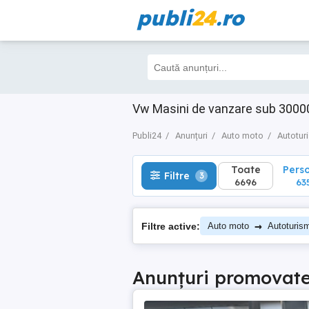
publi
24
.ro
Toate
Perso
Filtre
3
6696
635
Vw Masini de vanzare sub 30000
Publi24
Anunțuri
Auto moto
Autotur
Toate
Pers
Filtre
3
6696
63
→
Filtre active:
Auto moto
Autoturis
Anunțuri promovat