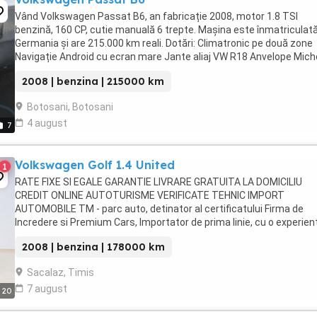
Vând Volkswagen Passat B6, an fabricație 2008, motor 1.8 TSI
benzină, 160 CP, cutie manuală 6 trepte. Mașina este înmatriculată
Germania și are 215.000 km reali. Dotări: Climatronic pe două zone
Navigație Android cu ecran mare Jante aliaj VW R18 Anvelope Mich
Scaun șofer reglabil Computer de bord ESP Geamuri ...
2008 | benzina | 215000 km
Botosani, Botosani
4 august
7
Volkswagen Golf 1.4 United
1
RATE FIXE SI EGALE GARANTIE LIVRARE GRATUITA LA DOMICILIU
CREDIT ONLINE AUTOTURISME VERIFICATE TEHNIC IMPORT
AUTOMOBILE TM - parc auto, detinator al certificatului Firma de
Incredere si Premium Cars, Importator de prima linie, cu o experient
domeniu de peste 15 ani, avand o gama diversificata ...
2008 | benzina | 178000 km
Sacalaz, Timis
7 august
20