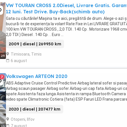
VW TOURAN CROSS 2.0Diesel, Livrare Gratis. Garan
12 luni. Test Drive. Buy-Back(schimb auto)
Gata cu căutările! Mașina ta e aici, pregătită de drum. Alege-o azi ș
bucură-te de experiența la volan! Rate Fixe in Lei LIVRARE GRATUIT
100 km VW TOURAN CROSS , 2,0 TDI . 140 Cp . Motorizare 1968 cmc
2,0 TDI ) Diesel . 140 Cp . . Euro ...
2009 | diesel | 269950 km
Timisoara, Timis
29
6 august
Volkswagen ARTEON 2020
7
ABS Adaptive Cruise Control Predictive Airbag lateral sofer si pasa
Airbag scaun pasager Airbag sofer Airbag-uri cap fata Airbag-uri c
spate Asistenta faza lunga Asistenta in rampa Bluetooth Camera
video spate Climatronic Cotiera (fata) ESP Faruri LED Frana parcar
electrica Front Assistant iluminare ...
2020 | diesel | 207477 km
Otopeni, Ilfov
7 august
10