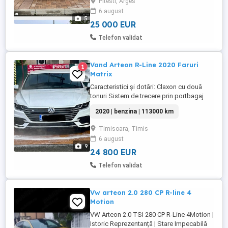
Pitesti, Arges
6 august
5
25 000 EUR
Telefon validat
Vand Arteon R-Line 2020 Faruri
1
Matrix
Caracteristici și dotări: Claxon cu două
tonuri Sistem de trecere prin portbagaj
(cotieră spate) Praguri de acces (otel
2020 | benzina | 113000 km
inoxidabil) cu logo Blocare diferențială
electronică (EDS) Program electronic de
Timisoara, Timis
stabilitate (ESP) cu amplificator de frână
6 august
electro-mecanic Sistem asistență la
9
condus: program stabilizare ...
24 800 EUR
Telefon validat
Vw arteon 2.0 280 CP R-line 4
Motion
VW Arteon 2.0 TSI 280 CP R-Line 4Motion |
Istoric Reprezentanță | Stare Impecabilă