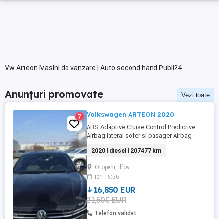
Vw Arteon Masini de vanzare | Auto second hand Publi24
Anunțuri promovate
Vezi toate
Volkswagen ARTEON 2020
7
ABS Adaptive Cruise Control Predictive
Airbag lateral sofer si pasager Airbag
scaun pasager Airbag sofer Airbag-uri
2020 | diesel | 207477 km
cap fata Airbag-uri cap spate Asistenta
faza lunga Asistenta in rampa Bluetooth
Otopeni, Ilfov
Camera video spate Climatronic Cotiera
ieri 15:56
(fata) ESP Faruri LED Frana parcare
electrica Front Assistant iluminare ...
16,850 EUR
21,500 EUR
Telefon validat