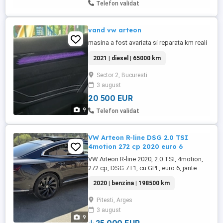
Telefon validat
vand vw arteon
masina a fost avariata si reparata km reali
2021 | diesel | 65000 km
Sector 2, Bucuresti
3 august
20 500 EUR
9
Telefon validat
VW Arteon R-line DSG 2.0 TSI
4motion 272 cp 2020 euro 6
VW Arteon R-line 2020, 2.0 TSI, 4motion,
272 cp, DSG 7+1, cu GPF, euro 6, jante
Rosario 20", piele nappa, cu foarte multe
2020 | benzina | 198500 km
dotări: Keyless go keyless entry Faruri
adaptive cu funcție Matrix Suspensie
Pitesti, Arges
adaptiva cu 5 moduri de condus Digital
3 august
cokcpit Priza 220V Încărcare wireless pt
9
telefon Haion electric Trapa Sistem ...