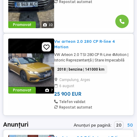
Repostat automat
Promovat
10
Vw arteon 2.0 280 CP R-line 4
Motion
VW Arteon 2.0 TSI 280 CP R-Line 4Motion |
Istoric Reprezentanță | Stare Impecabilă
Preț: 25.900 EUR (Negociabil în limita
2018 | benzina | 141000 km
bunului simț, doar la fața locului) Rulaj:
141.000 km (100% reali, verificabili în
Campulung, Arges
rețeaua VW) An fabricație: 05 2018
6 august
Motorizare: 2.0 TSI (Benzină) 280 CP
Promovat
7
Transmisie: Automată ...
25 900 EUR
Telefon validat
Repostat automat
Anunțuri
20
50
Anunțuri pe pagină: