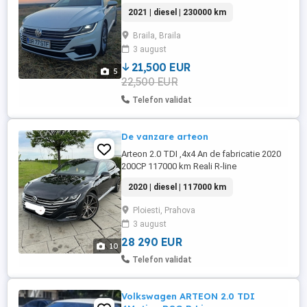
stare foarte bună. #Toate actele se
2021 | diesel | 230000 km
finalizează pe loc inclusiv certificat fiscal.
#Dotari: *AccDistronic *Front assist
Braila, Braila
(asistenta în caz de impact) *Lane assist
3 august
(asistentapărăsirebandaderulare) *Faruri
LED Matrix adaptive *Adaptive ...
21,500 EUR
5
22,500 EUR
Telefon validat
De vanzare arteon
Arteon 2.0 TDI ,4x4 An de fabricatie 2020
200CP 117000 km Reali R-line
interior+exterior Scaune full electrice
2020 | diesel | 117000 km
stanga dreapta Scaune incalzit cu
memorie si masaj Încălzire in bancheta din
Ploiesti, Prahova
spate Încălzire auxiliara Interior piele
3 august
(Scaune+bord) Volan piele Volan incalzit
Comenzi pe Volan Padele Pilot ...
28 290 EUR
10
Telefon validat
Volkswagen ARTEON 2.0 TDI