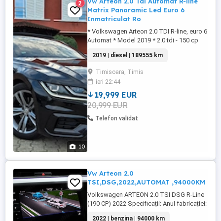
Vw Arteon 2.0 Tdi Automat R-line
2
Matrix Panoramic Led Euro 6
Inmatriculat Ro
* Volkswagen Arteon 2.0 TDI R-line, euro 6
Automat * Model 2019 * 2.0 tdi - 150 cp
*Cutie automata DSG *Faruri full led cea
2019 | diesel | 189555 km
mai noua tehnologie ( decupeaza masinile
din fata) *Panoramic *Virtual Cockpit-
Timisoara, Timis
Bord digital *Distronic *Lane Assist *Side
ieri 22:44
Assist *Front Assist-Asistenta vizuala
sonora ...
19,999 EUR
20,999 EUR
Telefon validat
10
Vw Arteon 2.0
TSI,DSG,2022,AUTOMAT ,94000KM
Volkswagen ARTEON 2.0 TSI DSG R-Line
(190 CP) 2022 Specificații: Anul fabricației:
25.07.2022 Tip combustibil: Benzină
2022 | benzina | 94000 km