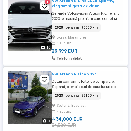
VW Arteon R-Line 2020 Sportiv,
1
elegant și gata de drum!
Se vinde Volkswagen Arteon R-Line, anul
2020, o mașină premium care combină
perfect puterea cu eleganța. Ideală pentru
2020 | benzina | 90000 km
cine vrea să iasă în evidență și să se
bucure de confort la fiecare drum. Motor
Borsa, Maramures
2.0 TSI puternic și fiabil 190 (toți tineri și
5 august
nevătămați ) 90.000 km (în creștere
10
mașina ...
23 999 EUR
Telefon validat
VW Arteon R Line 2023
Dotari conform ofertei de cumparare.
Separat, ofer si setul de cauciucuri de
iarna si setul original de covorase. Dotări
2023 | benzina | 59100 km
principale Culoare Lapiz Blue Metallic
Tapițerie ArtVelours Nappa Trapa
Sector 2, Bucuresti
panoramică din sticlă Climatizare
4 august
automată pe 3 zone (Air Care Climatronic)
Keyless Access + pornire din ...
34,000 EUR
5
34,500 EUR