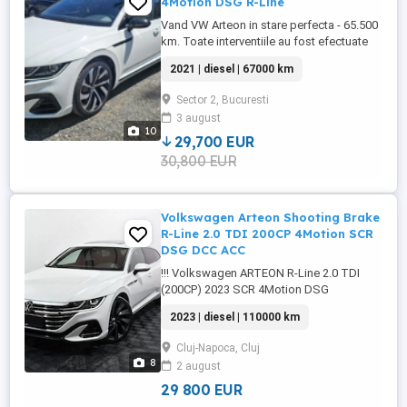
4Motion DSG R-Line
Vand VW Arteon in stare perfecta - 65.500
km. Toate interventiile au fost efectuate
doar la reprezentanta. - Set roti de vara cu
2021 | diesel | 67000 km
anvelope 245 40 R19 - DOT 2025 Pirelli p
zero pz5 si jante Montevidelo 19 - Set roti
Sector 2, Bucuresti
de iarna cu jante Sebring 8,0 x 18 si
3 august
anvelope Continental - Faruri IQ.Light LED
10
Matrix - ...
29,700 EUR
30,800 EUR
Volkswagen Arteon Shooting Brake
R-Line 2.0 TDI 200CP 4Motion SCR
DSG DCC ACC
!!! Volkswagen ARTEON R-Line 2.0 TDI
(200CP) 2023 SCR 4Motion DSG
Impecabil !!! * Decembrie 2022 * serie
2023 | diesel | 110000 km
sasiu la cerere Specificații: * Culoare: Alb
perlat * Tip combustibil: Motorină *
Cluj-Napoca, Cluj
Capacitate motor: 1968 cmc * Putere
8
2 august
motor: 200 CP * Transmisie: Automată
DSG * Standard de emisii: Euro 6 *
29 800 EUR
ISTORIC ...