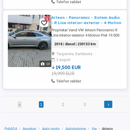
Telefon validat
Arteon - Panoramic - Sistem Audio
1
- R Line interior-exterior - 4 Motion
Proprietar Vand VW Arteon Panoramic R
Line interior-exterior 4 Motion Pret 19.500
euro usor negociabil - An fabricate 2018 -
2018 | diesel | 230153 km
R line interior exterior - Motorizare 2.0 240
cai - 4 Motion - Cutie DSG DQ500 (cea mai
Targoviste, Dambovita
fiabila, se pune si pe R32) - Faruri matrix -
2 august
Trapa panoramica - Lumini ambientale -
10
Climatronic ...
19,500 EUR
19,999 EUR
Telefon validat
›
‹
1
2
3
Publi24
Anunțuri
Auto moto
Autoturisme
Vw
Arteon