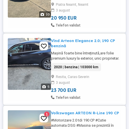
si personal. cu un consum excelent si
Piatra Neamt, Neamt
design premium. Informaţii tehnice: An:
3 august
2018 Kilometri: 79.700 km reali, rulati în
10
regim extraurban Motorizare: ...
20 950 EUR
Telefon validat
Vînd Arteon Elegance 2.0; 190 CP
benzină
Mașină foarte bine întreținută,are folie
premium luxury la exterior, unic proprietar.
Nu accept schimburi
2020 | benzina | 103000 km
Resita, Caras-Severin
3 august
5
23 700 EUR
Telefon validat
Volkswagen ARTEON R-Line 190 CP
1
#Motorizare 2.0 tdi 190 CP #Cutie
automata DSG #Masina se prezintă în