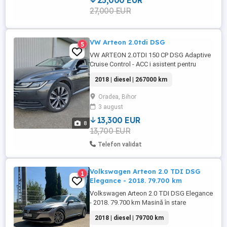
25,000 EUR
27,000 EUR
VW Arteon 2.0tdi DSG
5
VW ARTEON 2.0TDI 150 CP DSG Adaptive
Cruise Control - ACC i asistent pentru
mentinerea constanta si adaptarea vitezei
2018 | diesel | 267000 km
de rulare in functie de ceilalti participanti
la trafic Aer conditionat automat Air Care
Oradea, Bihor
Airbag cortina fata spate inclusiv Airbag
3 august
frontal sofer si pasager cu Anvelope
AirStop 245 ...
13,300 EUR
8
13,700 EUR
Telefon validat
Volkswagen Arteon 2.0 TDI DSG
1
Elegance - 2018. 79.700 km
Volkswagen Arteon 2.0 TDI DSG Elegance
- 2018. 79.700 km Masină în stare
impecabilă, adusă din Germania, folosită
2018 | diesel | 79700 km
cu grijă. Perfectă atât pentru business cât