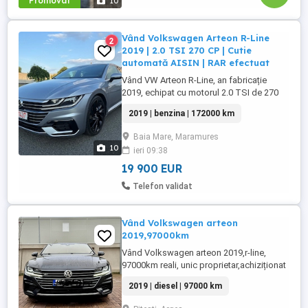
Promovat
10
Vând Volkswagen Arteon R-Line
2
2019 | 2.0 TSI 270 CP | Cutie
automată AISIN | RAR efectuat
Vând VW Arteon R-Line, an fabricație
2019, echipat cu motorul 2.0 TSI de 270
CP și cutie automată AISIN una dintre cele
2019 | benzina | 172000 km
mai apreciate și fiabile combinații de
motorizare și transmisie disponibile pe
Baia Mare, Maramures
acest model. 270 CP puternic și plăcut la
10
ieri 09:38
condus Cutie automată AISIN recunoscută
pentru fiabilitate ...
19 900 EUR
Telefon validat
Vând Volkswagen arteon
2019,97000km
Vând Volkswagen arteon 2019,r-line,
97000km reali, unic proprietar,achiziționat
de nouă din reprezentanta
2019 | diesel | 97000 km