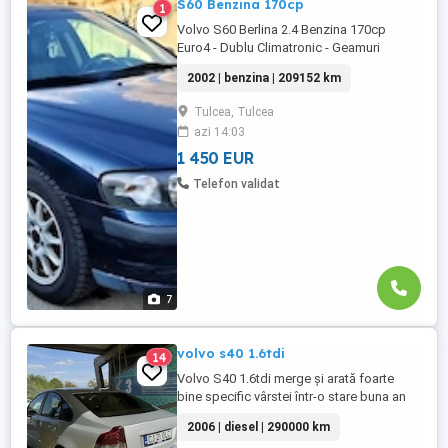
S60 Benzina 170cp
1
Volvo S60 Berlina 2.4 Benzina 170cp
Euro4 - Dublu Climatronic - Geamuri
electrice - Oglinzile electrice - Computer
2002 | benzina | 209152 km
de bord - Proiectoare de ceata - Jantele
din aliaj usor - Anvelope noi montate - Folii
Tulcea, Tulcea
omologate RAR - Bancheta fractionabila -
azi 14:03
Portbagaj foarte incapator # Motorizare
performanta in 5 cilindri. Autoturism ...
1 450 EUR
Telefon validat
7
volvo s40 1.6tdi
14
Volvo S40 1.6tdi merge și arată foarte
bine specific vârstei într-o stare buna an
2006 preț urgent 1300euro
2006 | diesel | 290000 km