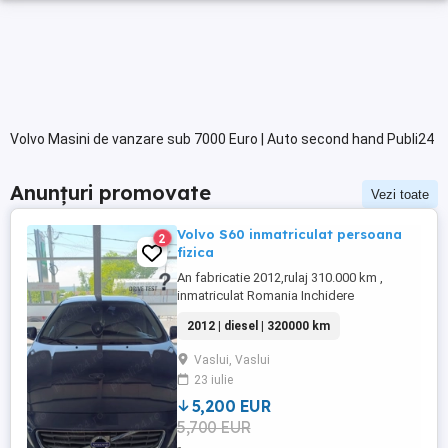
Volvo Masini de vanzare sub 7000 Euro | Auto second hand Publi24
Anunțuri promovate
Vezi toate
Volvo S60 inmatriculat persoana
2
fizica
An fabricatie 2012,rulaj 310.000 km ,
inmatriculat Romania Inchidere
centralizata, clima bi-zone
2012 | diesel | 320000 km
,geamuri+oglinzi electrice, navigatie, jante
aliaj cu anvelope vara.Distributie
Vaslui, Vaslui
schimbata la 300.000 km , ultima revizie
23 iulie
307.000 km
5,200 EUR
5,700 EUR