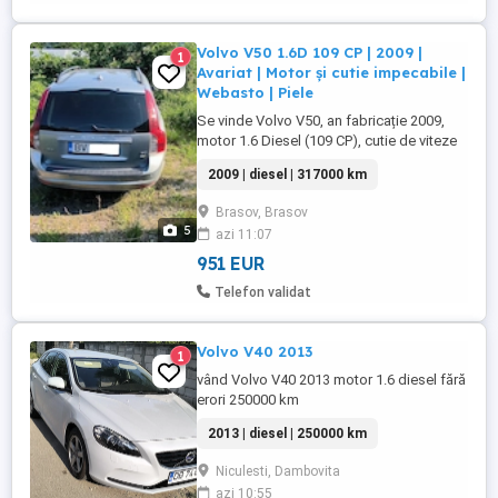
Volvo V50 1.6D 109 CP | 2009 |
1
Avariat | Motor și cutie impecabile |
Webasto | Piele
Se vinde Volvo V50, an fabricație 2009,
motor 1.6 Diesel (109 CP), cutie de viteze
manuală, avariată în urma unui accident
2009 | diesel | 317000 km
lateral pe partea stângă. Mașina este
completă, motorul pornește și
Brasov, Brasov
funcționează foarte bine, iar ansamblul
5
azi 11:07
motor-cutie nu a fost afectat de accident.
Se vinde exact în starea în ...
951 EUR
Telefon validat
Volvo V40 2013
1
vând Volvo V40 2013 motor 1.6 diesel fără
erori 250000 km
2013 | diesel | 250000 km
Niculesti, Dambovita
azi 10:55