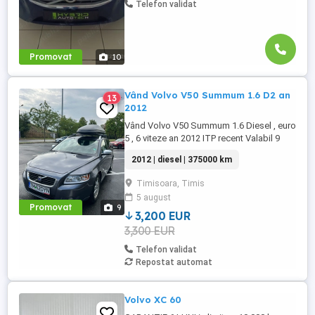
Telefon validat
Promovat
10
Vând Volvo V50 Summum 1.6 D2 an
13
2012
Vând Volvo V50 Summum 1.6 Diesel , euro
5 , 6 viteze an 2012 ITP recent Valabil 9
luni. Certificat fiscal la zii Volan elegant
2012 | diesel | 375000 km
mahon și piele cu comenzi pe volan,
Tempomat , Start-Stop, Oglinzi electrice
Timisoara, Timis
incalzite, Eleron hayon spate, roata slim ,
5 august
cric + cheie roți Antifurt roti, 2 buc
Promovat
9
triunghiuri, ...
3,200 EUR
3,300 EUR
Telefon validat
Repostat automat
Volvo XC 60