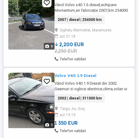
Vând Volvo s40 1.6 diesel,echipare
Momentum,an fabricație 2007,km 254000
*computer bord *AC dublu climatronic
2007 | diesel | 254000 km
*închidere centralizată *pilot automat
*comenzi pe volan *volan din piele,
Sighetu Marmatiei, Maramures
reglabil pe înălțime *scaune încălzite
azi 21:18
*scaune reglabile pe înălțime *cotieră față
spate *banchetă cu scaune înălțătoare ...
2,200 EUR
8
2,250 EUR
Telefon validat
Volvo V40 1.9 Diesel
Vând Volvo V40 1.9 Diesel din 2002.
Geamuri si oglinzi electrice,clima,volan si
fete de uși si scaune parțial si cotiera din
2002 | diesel | 311000 km
piele,pilot,trapa electrica pe 2 poziții,bare
portbagaj pe plafon, inchidere
Targu Jiu, Gorj
centralizata,volan reglabil,proiectoare,
azi 19:19
jante de aliaj, anvelope mixte foarte bine.
KM 311000. ...
1 350 EUR
5
Telefon validat