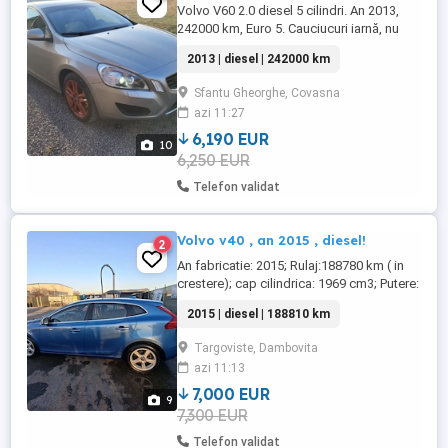
Volvo V60 2.0 diesel 5 cilindri. An 2013,
242000 km, Euro 5. Cauciucuri iarnă, nu
necesită investiții.Proprietar, toate actele la
2013 | diesel | 242000 km
zi. Preț în euro. Telefon: !!!NU RĂSPUND LA
MESAJE!!!
Sfantu Gheorghe, Covasna
azi 11:27
6,190 EUR
10
6,250 EUR
Telefon validat
Volvo v40 , an 2015 , diesel!
2
An fabricatie: 2015; Rulaj:188780 km ( in
crestere); cap cilindrica: 1969 cm3; Putere:
122 CP; Combustibil: motorina; Tractiune:
2015 | diesel | 188810 km
fata; Cutie de viteze: manuala; Tapiterie:
textil+piele; Asistenta la parcare cu
Targoviste, Dambovita
spatele; Sistem audio; Navigatie;
azi 11:13
Airbaguri; Aer conditionat: automat
climatronic; Jante aliaj; Anvelope ...
7,000 EUR
9
7,300 EUR
Telefon validat