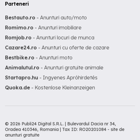
Parteneri
Bestauto.ro
- Anunturi auto/moto
Romimo.ro
- Anunturi imobiliare
Romjob.ro
- Anunturi locuri de munca
Cazare24.ro
- Anunturi cu oferte de cazare
Bestbike.ro
- Anunturi moto
Animalutul.ro
- Anunturi gratuite animale
Startapro.hu
- Ingyenes Apróhirdetés
Quoka.de
- Kostenlose Kleinanzeigen
© 2026 Publi24 Digital S.R.L. | Bulevardul Dacia nr 34,
Oradea 410346, Romania | Tax ID: RO20201084 -
site de
anunturi gratuite