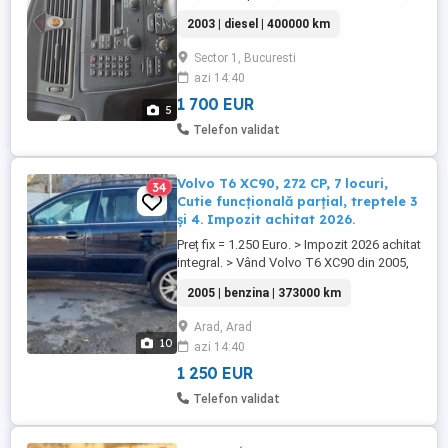
geamuri full electric , AC , telefon cu sim ,
2003 | diesel | 400000 km
faruri xenon faza scurta din fabrica , are 1
injector infundata , troncane la gropi , in
Sector 1, Bucuresti
rest arata cum se vede in poze . Se vinde
azi 14:40
ca atare sau pentru piese .
1 700 EUR
5
Telefon validat
Volvo T6 XC90, 272 CP, 7 locuri,
34
Cutie funcțională parțial, treptele 3
și 4. Impozit achitat 2026.
Preț fix = 1.250 Euro. > Impozit 2026 achitat
integral. > Vând Volvo T6 XC90 din 2005,
272 CP, motor de 2.922 cmc, cutie 4 viteze.
2005 | benzina | 373000 km
Rulaj = 373.000 Km. >> Bujii și Bobine de
inducție schimbate în Ianuarie 2026.
Arad, Arad
Pachet crom pe exterior. Din 2005 un
10
azi 14:40
singur proprietar. > Tracțiune integrală
permanentă, ...
1 250 EUR
Telefon validat