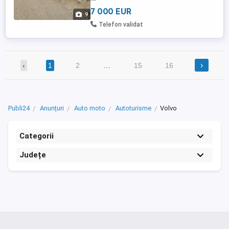
7 000 EUR
9
Telefon validat
›
‹
1
2
…
15
16
Publi24
Anunțuri
Auto moto
Autoturisme
Volvo
Categorii
Județe