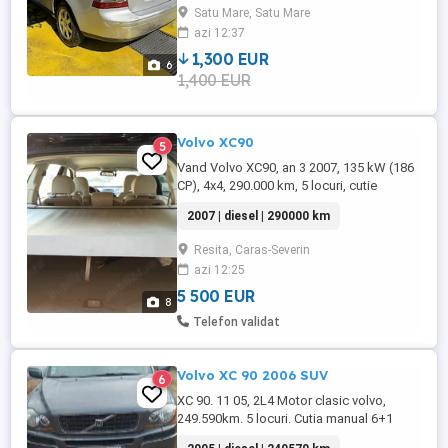
Satu Mare, Satu Mare
azi 12:37
1,300 EUR
6
1,400 EUR
Volvo XC90
5
Vand Volvo XC90, an 3 2007, 135 kW (186
CP), 4x4, 290.000 km, 5 locuri, cutie
manuala, culoare neagra, tapiterie piele
2007 | diesel | 290000 km
bej, GPS, telefon,singur detinator in
Romania (2 detinatori in total), mentenanta
Resita, Caras-Severin
la zi, stare foarte buna, roti de iarna.
azi 12:25
5 500 EUR
8
Telefon validat
Volvo XC 90 2006 SUV
6
XC 90. 11 05, 2L4 Motor clasic volvo,
249.590km. 5 locuri. Cutia manual 6+1
rapport. Masina de provenient Franta pe