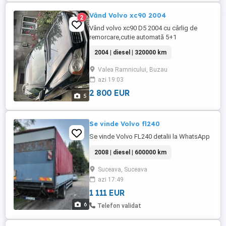
Vând Volvo xc90 2004
2
Vând volvo xc90 D5 2004 cu cârlig de
remorcare,cutie automată 5+1
,navigație,senzori parcare,4x4 funcțional
2004 | diesel | 320000 km
cu servisarea abia făcută,distribuție
schimbată ,climă funcțională,faruri xenon
Valea Ramnicului, Buzau
de fabrică,pilot automat,geometrie roți
azi 19:03
efectuată anvelope pirelli toate la fel,roata
de rezervă slim,pompa de motorină ...
2 800 EUR
5
Se vinde Volvo fl240
Se vinde Volvo FL240 detalii la WhatsApp
2008 | diesel | 600000 km
Suceava, Suceava
azi 17:49
1 111 EUR
6
Telefon validat