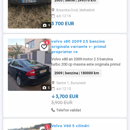
2005 | diesel | 249570 km
numele meu. CG prezent , f r CT& asig.
Masina este static de 1 2 Ani. Normal este
Breznita-Ocol, Mehedinti
în stare de circulatie, poate batteria este
azi 12:16
desc rcat , original de cnd am cump rat-o.
Noiembre 2018. ...
3 700 EUR
9
volvo s80 2009 2.5 benzina
6
originala variante +- primul
proprietar ro
Volvo s80 an 2009 motor 2.5 benzina
turbo 200 cp masina este originala primul
proprietar in ro full opțiuni mai multe
2009 | benzina | 180000 km
detalii la tel accept si unele variante la
preturi corecte
Sector 1, Bucuresti
5
azi 12:15
3,700 EUR
3,900 EUR
Telefon validat
Volvo V60 5 cilindri
1