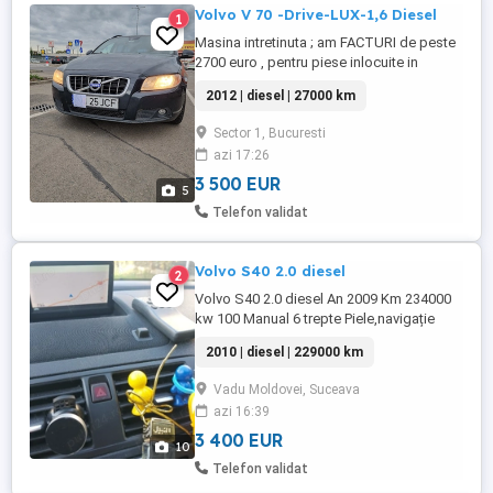
Volvo V 70 -Drive-LUX-1,6 Diesel
1
Masina intretinuta ; am FACTURI de peste
2700 euro , pentru piese inlocuite in
SERVICE in ultimii ani .Model LUX stare
2012 | diesel | 27000 km
excelenta , I T P 2027 , Masina cu foarte
multe dotări din fabrica , dintre care
Sector 1, Bucuresti
amintesc : Pilot automat , Avertizor frinare
azi 17:26
de urgenta , Camera pe Marsarier ,Clima
bizonala ,Tapiterie ...
3 500 EUR
5
Telefon validat
Volvo S40 2.0 diesel
2
Volvo S40 2.0 diesel An 2009 Km 234000
kw 100 Manual 6 trepte Piele,navigație
funcțională cu telecomanda Memorie
2010 | diesel | 229000 km
scaun șofer Senzori parcare față spate
Senzori unghi mort Turelă, încălzire
Vadu Moldovei, Suceava
scaune,jante Oglinzi rabatabile la
azi 16:39
inchidere mai multe detalii preț negociabil
3 400 EUR
10
Telefon validat