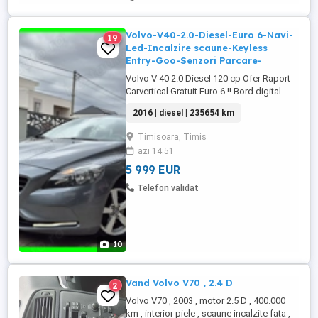
Volvo-V40-2.0-Diesel-Euro 6-Navi-
19
Led-Incalzire scaune-Keyless
Entry-Goo-Senzori Parcare-
Volvo V 40 2.0 Diesel 120 cp Ofer Raport
Carvertical Gratuit Euro 6 !! Bord digital
Incalzire scaune Sistem audio profesional
2016 | diesel | 235654 km
Keyless Goo Entry Parbriz incalzit Cutie
viteze manuala 6+1 Navigatie 3 d tv dvd
Timisoara, Timis
sd card City safety ( franeaza singura )
azi 14:51
Computer bord Halogene ceata Bluetooth
Aux ...
5 999 EUR
Telefon validat
10
Vand Volvo V70 , 2.4 D
2
Volvo V70 , 2003 , motor 2.5 D , 400.000
km , interior piele , scaune incalzite fata ,