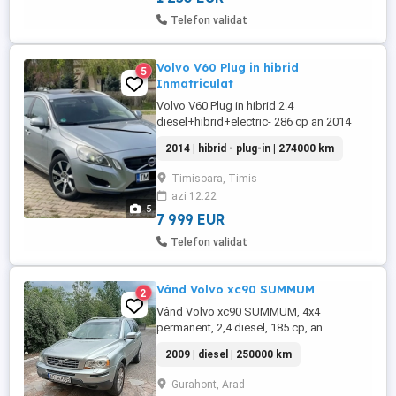
Telefon validat
Volvo V60 Plug in hibrid
5
Inmatriculat
Volvo V60 Plug in hibrid 2.4
diesel+hibrid+electric- 286 cp an 2014
255000 km automatic xenon adaptiv
2014 | hibrid - plug-in | 274000 km
navigație 4*4 decuplabil încălzire in
scaune senzori parcare fata+ spate trapa
Timisoara, Timis
electrică Distronic line asist asistare unghi
azi 12:22
mort cititor semne circulație memorie
5
scaune autonomie curent 40-50 km !!!
7 999 EUR
sistem ...
Telefon validat
Vând Volvo xc90 SUMMUM
2
Vând Volvo xc90 SUMMUM, 4x4
permanent, 2,4 diesel, 185 cp, an
2009,automatic, gri, 250.000 km, ( reali,
2009 | diesel | 250000 km
confirmați prin actele deținute, TUV,
facturi service etc, adus din Germania in
Gurahont, Arad
aprilie, înmatriculat în România, acte la zi,