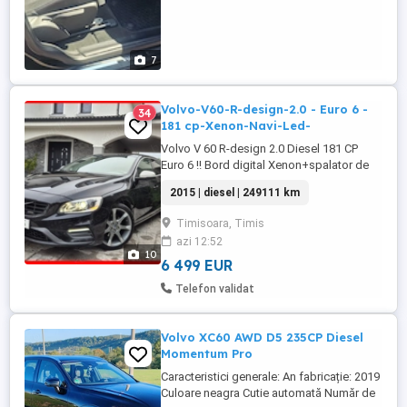
7
Volvo-V60-R-design-2.0 - Euro 6 -
34
181 cp-Xenon-Navi-Led-
Volvo V 60 R-design 2.0 Diesel 181 CP
Euro 6 !! Bord digital Xenon+spalator de
faruri Sistem audio profesional Keyless
2015 | diesel | 249111 km
Goo Entry Parbriz incalzit Cutie viteze
manuala 6+1 Navigatie 3 d tv dvd sd card
Timisoara, Timis
City safety ( franeaza singura ) Computer
azi 12:52
bord Halogene ceata Bluetooth Aux in,
10
media in, ...
6 499 EUR
Telefon validat
Volvo XC60 AWD D5 235CP Diesel
Momentum Pro
Caracteristici generale: An fabricație: 2019
Culoare neagra Cutie automată Număr de