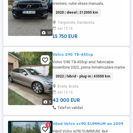
crestere, cutie viteze manuala,
inmatriculat. Recent schimbat ulei+filtre.
2020 | diesel | 212000 km
Caroserie Off-road 4x4 Tip Vehicul
second hand Motorizare Faţă Locuri pe
Targoviste, Dambovita
scaune 5 Uși 5 Versiunea țării Germania
azi 13:16
Aer condiţionat automat, 2 zone Asistentul
10
pentru pornirea ...
15 750 EUR
Volvo S90 T8-455cp
Volvo S90 T8-455cp anul fabricației
noiembrie 2022, prima înmatriculare martie
2023. mașina are 43500km. autonomie
2022 | hibrid - plug-in | 43500 km
electrică maximă 81 km. unic proprietar
mașina este cumpărată de nouă din
Braila, Braila
România. suspensie pe perne de aer.
azi 13:16
scaune cu memorii cu încălzire și răcire.
parbriz cu degivrate. sistem audio ...
42 000 EUR
5
Telefon validat
Vând Volvo xc90 SUMMUM an 2009
1
Vând Volvo xc90 SUMMUM, 4x4