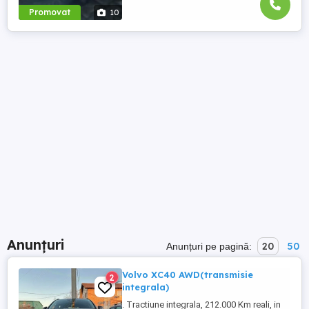
Promovat
10
Anunțuri
20
50
Anunțuri pe pagină:
Volvo XC40 AWD(transmisie
2
integrala)
. Tractiune integrala, 212.000 Km reali, in