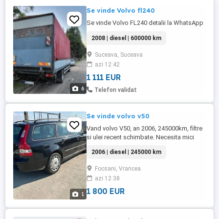
Se vinde Volvo fl240
Se vinde Volvo FL240 detalii la WhatsApp
2008 | diesel | 600000 km
Suceava, Suceava
azi 12:42
1 111 EUR
6
Telefon validat
Se vinde volvo v50
Vand volvo V50, an 2006, 245000km, filtre
si ulei recent schimbate. Necesita mici
interventii. 1800 euro. tel
2006 | diesel | 245000 km
Focsani, Vrancea
azi 12:38
1 800 EUR
1