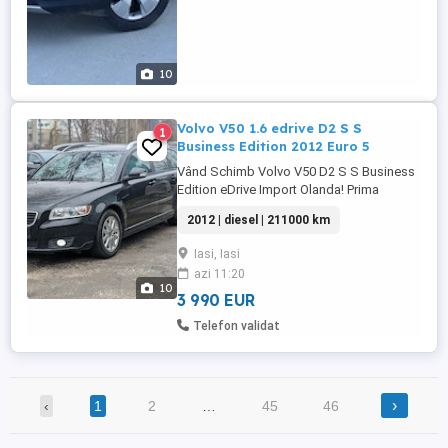
10
Volvo V50 1.6 edrive D2 S S
1
Business Edition 2012 Euro 5
Vând Schimb Volvo V50 D2 S S Business
Edition eDrive Import Olanda! Prima
înmatriculare : 11.01.2012 Motorizare: 1.6
2012 | diesel | 211000 km
eDrive Putere:84 KW 114 CP Combustibil:
Motorină Normă de poluare: Euro 5 Km
Iasi, Iasi
211000 Dotări: *climatizare două zone *4x
azi 11:20
geamuri electrice *oglinzi electrice
10
*închidere centralizată ...
3 990 EUR
Telefon validat
›
‹
1
2
…
45
46