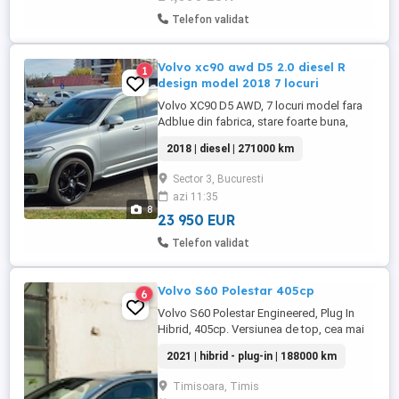
Telefon validat
Volvo xc90 awd D5 2.0 diesel R
1
design model 2018 7 locuri
Volvo XC90 D5 AWD, 7 locuri model fara
Adblue din fabrica, stare foarte buna,
intretinuta cu grija, fara accidente si detin
2018 | diesel | 271000 km
car verticl. Masina se vinde deoarece
doresc trecerea la un model mai nou,
Sector 3, Bucuresti
posibil electric, schimb doar cu tesla
azi 11:35
model x sau Y, sau v klass. Dotari: tapiterie
8
piele + Alcantara, ...
23 950 EUR
Telefon validat
Volvo S60 Polestar 405cp
6
Volvo S60 Polestar Engineered, Plug In
Hibrid, 405cp. Versiunea de top, cea mai
puternica si rara. 0-100 in doar 4.4s
2021 | hibrid - plug-in | 188000 km
Masina a fost achizitionata din Belgia,
avand unic proprietar. Range full electric
Timisoara, Timis
cuprins intre 40-45km. Tractiune integrala