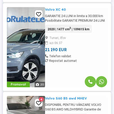
Volvo XC 40
GARANTIE 24 LUNI in limita a 30.000 km
Posibilitate GARANTIE PREMIUM 24 LUNI
in limita a 50.000 km Raport verificare
3
2020 | 1477 cm
| 109615 km
CEBIA disponibil Posibilitate finantare cu
avans 0% pe o perioada de maxim 6 ani
Tunari, Ilfov
Aprobare garantata credit pentru
azi 06:37
persoane fizice (cu venituri obtinute
inclusiv in afara tarii), persoane ...
21 190 EUR
Telefon validat
Repostat automat
Promovat
20
Volvo S60 B5 awd MHEV
4
DISPONIBIL PENTRU VÂNZARE VOLVO
S60 B5 AWD MILDHYBRID Garantie de
producator pana in OCTOMBRIE 2026.