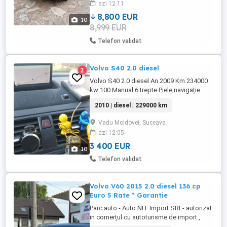
azi 12:11
proprietar Mașina este foarte ingrijita și
rulează perfect, vopsea originala ...
8,800 EUR
10
8,999 EUR
Telefon validat
Volvo S40 2.0 diesel
2
Volvo S40 2.0 diesel An 2009 Km 234000
kw 100 Manual 6 trepte Piele,navigație
funcțională cu telecomanda Memorie
2010 | diesel | 229000 km
scaun șofer Senzori parcare față spate
Senzori unghi mort Turelă, încălzire
Vadu Moldovei, Suceava
scaune,jante Oglinzi rabatabile la
azi 12:05
inchidere mai multe detalii preț negociabil
3 400 EUR
10
Telefon validat
Volvo V60 2015 2.0 diesel 136 cp
Euro 5 Rate * Garantie
Parc auto - Auto NIT Import SRL- autorizat
in comerțul cu autoturisme de import ,
oferă spre vânzare autoturisme verificate