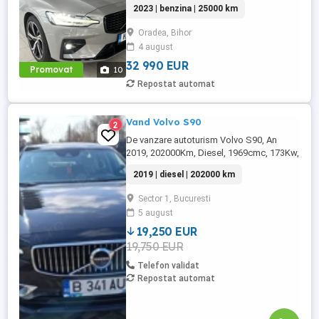
2023 | benzina | 25000 km
Optiuni principale: incarcator wireless,
head-up-display, senzori parcare fata
Oradea, Bihor
spate+camera 360, sistem audio
4 august
HARMAN KARDON, auto hold, avertizare
unghi mort, trapa electrica, lumini
32 990 EUR
Promovat
10
ambientale ...
Repostat automat
Vand Volvo S90
2
De vanzare autoturism Volvo S90, An
2019, 202000Km, Diesel, 1969cmc, 173Kw,
Euro 6, tractiune integrala
2019 | diesel | 202000 km
Sector 1, Bucuresti
5 august
19,250 EUR
19,750 EUR
Telefon validat
Repostat automat