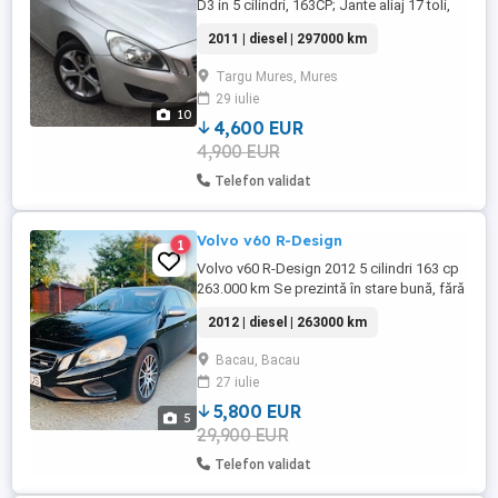
D3 in 5 cilindri, 163CP; Jante aliaj 17 toli,
Aer conditionat Climatronic Tapiterie stofa
2011 | diesel | 297000 km
piele Cotiera fata si spate Sistem audio
CD MP3, cu Bluetooth Volan piele
Targu Mures, Mures
multifunctional cu comenzi Senzori
29 iulie
parcare spate Sistem franare automata
10
City Safety
4,600 EUR
4,900 EUR
Telefon validat
Volvo v60 R-Design
1
Volvo v60 R-Design 2012 5 cilindri 163 cp
263.000 km Se prezintă în stare bună, fără
defecte. Revizie motor și cutie viteze
2012 | diesel | 263000 km
efectuate recent plus alte piese. Model R-
Design -Xenon cu funcție spălare faruri -
Bacau, Bacau
Senzori de parcare spate -Frânare
27 iulie
automată de urgență (City Safety) - Pornire
la buton - 2 ...
5,800 EUR
5
29,900 EUR
Telefon validat