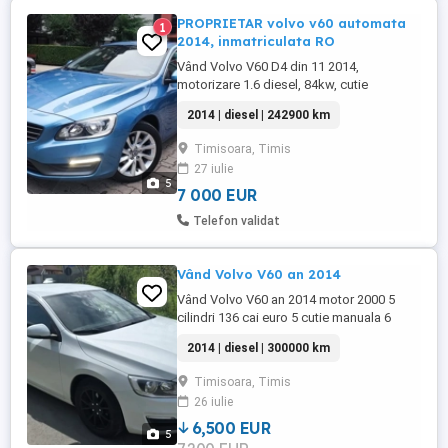
PROPRIETAR volvo v60 automata
1
2014, inmatriculata RO
Vând Volvo V60 D4 din 11 2014,
motorizare 1.6 diesel, 84kw, cutie
automată 5 trepte, normă de poluare Euro
2014 | diesel | 242900 km
6 . Mașina este înmatriculată, kilometraj
real 242.900 km, întreținută corespunzător,
Timisoara, Timis
cu istoric de service. VIN:
27 iulie
YV1FW84BBE1179186 Dotări și
5
echipamente: Navigație 3D cu harta
7 000 EUR
completă Europa ...
Telefon validat
Vând Volvo V60 an 2014
Vând Volvo V60 an 2014 motor 2000 5
cilindri 136 cai euro 5 cutie manuala 6
viteze, navigație bluetooth pilot automat
2014 | diesel | 300000 km
car play
Timisoara, Timis
26 iulie
6,500 EUR
5