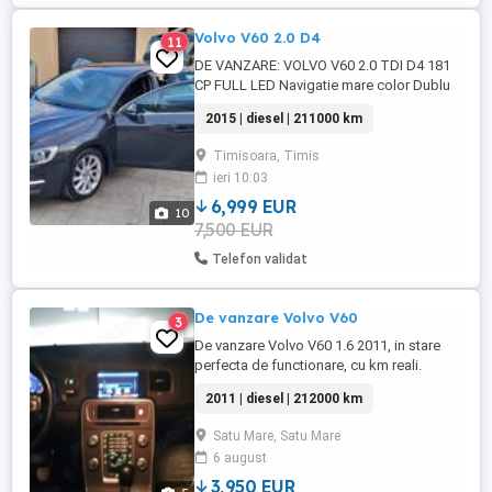
Volvo V60 2.0 D4
11
DE VANZARE: VOLVO V60 2.0 TDI D4 181
CP FULL LED Navigatie mare color Dublu
climatronic 6+1 viteze Pornire la buton
2015 | diesel | 211000 km
Pilot automat Computer bord Comenzi
volan An: 2015 Sistem isofix Start stop la
Timisoara, Timis
semafor Volan piele 3 spite 2 chei 4
ieri 10:03
geamuri electrice Oglinzi electrice si
incalzite Senzor parcare Senzor ...
6,999 EUR
10
7,500 EUR
Telefon validat
De vanzare Volvo V60
3
De vanzare Volvo V60 1.6 2011, in stare
perfecta de functionare, cu km reali.
Accept orice test la service. Pretul este
2011 | diesel | 212000 km
usor negociabil.
Satu Mare, Satu Mare
6 august
3,950 EUR