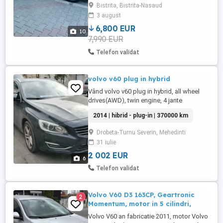
fost atinsă se vede doar în filmare
Bistrita, Bistrita-Nasaud
3 august
6,800 EUR
10
7,990 EUR
Telefon validat
volvo v60 plug in hybrid
Vând volvo v60 plug in hybrid, all wheel
drives(AWD), twin engine, 4 jante
anvelope iarna si 4 jante anvelope Vara.
2014 | hibrid - plug-in | 370000 km
Inmatriculata Romania noiembrie 2025
RAR + ITP efectuate pe 16 septembrie
Drobeta-Turnu Severin, Mehedinti
2025 Revizie completă (ulei + filtre) făcută
31 iulie
la sfârșitul lunii februarie 2026 la
reprezentanta Volvo, schimbat ...
2 002 EUR
6
Telefon validat
Volvo V60 D3 163CP, Geartronic
2
Momentum, motor in 5 cilindri,
Volvo V60 an fabricatie 2011, motor Volvo