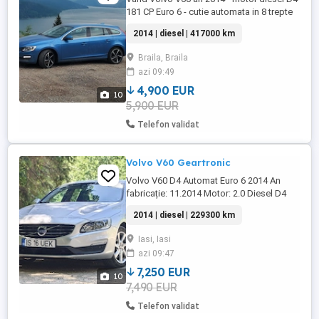
181 CP Euro 6 - cutie automata in 8 trepte
Masina a fost fabricata in Suedia si din
2014 | diesel | 417000 km
martie 2023 sunt primul proprietar in
Romania ITP valabil pana in martie 2027,
Braila, Braila
impozit auto achitat pentru anul 2026
azi 09:49
Manual si Carte Service cu istoric complet
+ facturi - 2 chei ...
4,900 EUR
10
5,900 EUR
Telefon validat
Volvo V60 Geartronic
Volvo V60 D4 Automat Euro 6 2014 An
fabricație: 11.2014 Motor: 2.0 Diesel D4
181 CP Cutie: Automată Aisin Kilometri:
2014 | diesel | 229300 km
229.300 km reali Normă poluare: Euro 6
Ulei+filtre, plăcute spate schimbate pe
Iasi, Iasi
09.07.2026 la 229100 km. Mașină
azi 09:47
personală, foarte bine întreținută, motorul
funcționează impecabil ...
7,250 EUR
10
7,490 EUR
Telefon validat