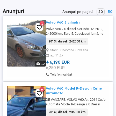
Anunțuri
20
50
Anunțuri pe pagină:
Volvo V60 5 cilindri
1
Volvo V60 2.0 diesel 5 cilindri. An 2013,
242000 km, Euro 5. Cauciucuri iarnă, nu
necesită investiții.Proprietar, toate actele la
2013 | diesel | 242000 km
zi. Preț în euro. Telefon: !!!NU RĂSPUND LA
MESAJE!!!
Sfantu Gheorghe, Covasna
azi 11:27
6,190 EUR
10
6,250 EUR
Telefon validat
Volvo V60 Model R-Design Cutie
6
automata
DE VANZARE: VOLVO V60 An: 2014 Cutie
automata Model R-Design 2.0 Diesel
Motor 5 pistoane Volan piele 3 spite Pilot
2014 | diesel | 235000 km
automat Computer bord Comenzi volan