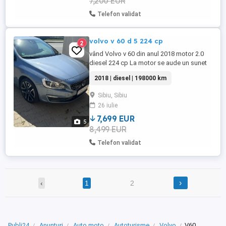
7,200 EUR
Telefon validat
volvo v 60 d 5 224 cp
2
vând Volvo v 60 din anul 2018 motor 2.0
diesel 224 cp La motor se aude un sunet
după ce am făcut distribuția mai multe
2018 | diesel | 198000 km
detalii la telefon Mașina are foarte multe
opțiuni frânează singură pilot automat
Sibiu, Sibiu
adaptiv cameră fața spate
26 iulie
7,699 EUR
5
8,499 EUR
Telefon validat
›
‹
1
2
Publi24
Anunțuri
Auto moto
Autoturisme
Volvo
V60