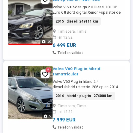
Volvo V 60 R-design 2.0 Diesel 181 CP
Euro 6 !! Bord digital Xenon+spalator de
faruri Sistem audio profesional Keyless
2015 | diesel | 249111 km
Goo Entry Parbriz incalzit Cutie viteze
manuala 6+1 Navigatie 3 d tv dvd sd card
Timisoara, Timis
City safety ( franeaza singura ) Computer
ieri 12:52
bord Halogene ceata Bluetooth Aux in,
10
media in, ...
6 499 EUR
Telefon validat
Volvo V60 Plug in hibrid
5
Inmatriculat
Volvo V60 Plug in hibrid 2.4
diesel+hibrid+electric- 286 cp an 2014
255000 km automatic xenon adaptiv
2014 | hibrid - plug-in | 274000 km
navigație 4*4 decuplabil încălzire in
scaune senzori parcare fata+ spate trapa
Timisoara, Timis
electrică Distronic line asist asistare unghi
ieri 12:22
mort cititor semne circulație memorie
5
scaune autonomie curent 40-50 km !!!
7 999 EUR
sistem ...
Telefon validat