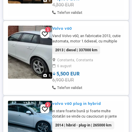
5
4,300 EUR
Telefon validat
Volvo v60
1
Vand Volvo v60, an fabricatie 2013, cutie
automata, motor 1.6diesel, cu multiple
opțiuni
2013 | diesel | 337000 km
Constanta, Constanta
6 august
5,500 EUR
5
6,900 EUR
Telefon validat
volvo v60 plug in hybrid
2
in stare foarte bună și foarte multe
dotatări se vinde cu cauciucuri și jante
iarnă vară sunați și vă răspund la orice
2014 | hibrid - plug-in | 265000 km
întrebare km în urcare pe partea dreaptă a