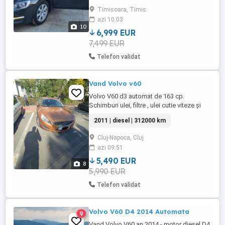
Piele partial Dublu climatronic Navigatie
Timisoara, Timis
mare color Pornire la buton SIPS ( Side
azi 10:03
Impact Protection System ) 2 camere pe
10
fata Line assist Citeste semnele ...
6,999 EUR
7,499 EUR
Telefon validat
Vand Volvo v60
Volvo V60 d3 automat de 163 cp.
Schimburi ulei, filtre , ulei cutie viteze și
distribuție in urmă cu 7000 km. Cornering
2011 | diesel | 312000 km
faza scurta cu becuri led.
Cluj-Napoca, Cluj
azi 09:51
5,490 EUR
8
5,990 EUR
Telefon validat
Volvo V60 D4 2014 Automata
9
Vand Volvo V60 an 2014 - motor diesel D4