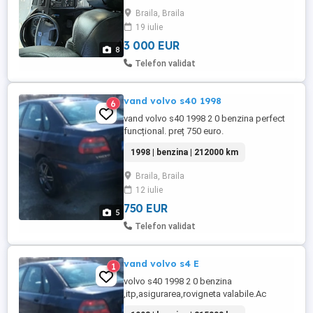
proprietar Olanda cu următoarele dotari :
Braila, Braila
ABS, ESP, SIPS, DSTC, Climatronic doua
19 iulie
zone, Scaune reglabile lombar, Geamuri și
oglinzi electrice, Functie Winter ...
3 000 EUR
8
Telefon validat
vand volvo s40 1998
6
vand volvo s40 1998 2 0 benzina perfect
funcțional. preț 750 euro.
1998 | benzina | 212000 km
Braila, Braila
12 iulie
750 EUR
5
Telefon validat
vand volvo s4 E
1
volvo s40 1998 2 0 benzina
,itp,asigurarea,rovigneta valabile.Ac
funcțional,4 geamuri electrice,oglinzi