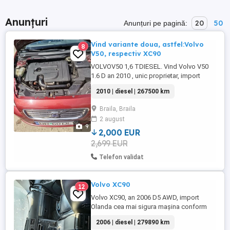
Anunțuri
20
50
Anunțuri pe pagină:
Vind variante doua, astfel:Volvo
8
V50, respectiv XC90
VOLVOV50 1,6 TDIESEL. Vind Volvo V50
1.6 D an 2010 , unic proprietar, import
Olanda sept. 2019, mașina de garaj,
2010 | diesel | 267500 km
proprietar, cu urmat.dotari: AC doua zone
Geamuri și oglinzi electrice, Volan reglabil,
Braila, Braila
Scaune ergonomice Cruise control, 6 Air
2 august
baguri, Calculator cu setări consum
9
combustibil, Lumini ...
2,000 EUR
2,699 EUR
Telefon validat
Volvo XC90
12
Volvo XC90, an 2006 D5 AWD, import
Olanda cea mai sigura mașina conform
testelor Euro NCAP , adusa pe roti 2700
2006 | diesel | 279890 km
Km, carte service, cumparata de la