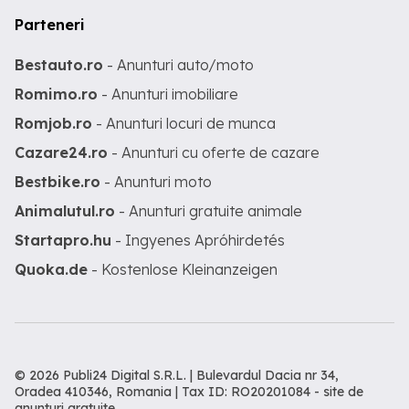
Parteneri
Bestauto.ro
- Anunturi auto/moto
Romimo.ro
- Anunturi imobiliare
Romjob.ro
- Anunturi locuri de munca
Cazare24.ro
- Anunturi cu oferte de cazare
Bestbike.ro
- Anunturi moto
Animalutul.ro
- Anunturi gratuite animale
Startapro.hu
- Ingyenes Apróhirdetés
Quoka.de
- Kostenlose Kleinanzeigen
© 2026 Publi24 Digital S.R.L. | Bulevardul Dacia nr 34,
Oradea 410346, Romania | Tax ID: RO20201084 -
site de
anunturi gratuite