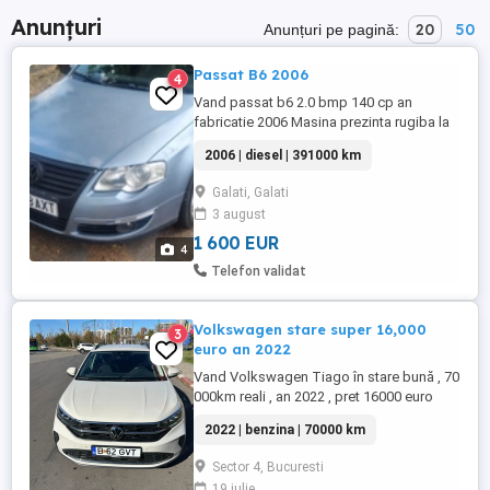
Anunțuri
20
50
Anunțuri pe pagină:
Passat B6 2006
4
Vand passat b6 2.0 bmp 140 cp an
fabricatie 2006 Masina prezinta rugiba la
exterior si are un injector defect .. detin 4
2006 | diesel | 391000 km
injectoare bune doar ca nu am timp sa ma
ocup de ia .. Acte valabile pina in luna a10
Galati, Galati
a Pretu este in euro si este usor neg
3 august
1 600 EUR
4
Telefon validat
Volkswagen stare super 16,000
3
euro an 2022
Vand Volkswagen Tiago în stare bună , 70
000km reali , an 2022 , pret 16000 euro
sunați direct pentru toate detaliile sunați ,
2022 | benzina | 70000 km
despre detalii motor putere , și alte detalii
direct la telefon
Sector 4, Bucuresti
19 iulie