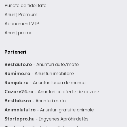
Puncte de fidelitate
Anunț Premium
Abonament VIP
Anunț promo
Parteneri
Bestauto.ro
- Anunturi auto/moto
Romimo.ro
- Anunturi imobiliare
Romjob.ro
- Anunturi locuri de munca
Cazare24.ro
- Anunturi cu oferte de cazare
Bestbike.ro
- Anunturi moto
Animalutul.ro
- Anunturi gratuite animale
Startapro.hu
- Ingyenes Apróhirdetés