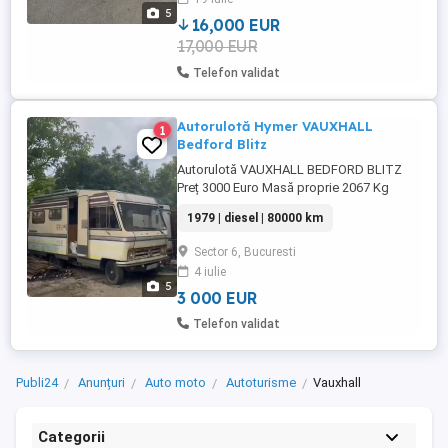
5
16,000 EUR
17,000 EUR
Telefon validat
Autorulotă Hymer VAUXHALL
1
Bedford Blitz
Autorulotă VAUXHALL BEDFORD BLITZ
Preț 3000 Euro Masă proprie 2067 Kg
MMA 2540 Kg Motor 2.1 Perkins diesel 60
1979 | diesel | 80000 km
CP Serie șasiu (VIN): F5JY622587 Data
primei înmatriculări: 18.07.1979 Categorie
Sector 6, Bucuresti
M1 Un spațiu mare pentru modificari
4 iulie
moderne, Schița oferita fiind viziunea mea
5
pe proiectul masinii. Baie ...
3 000 EUR
Telefon validat
Publi24
Anunțuri
Auto moto
Autoturisme
Vauxhall
Categorii