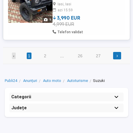
poate decapota, geamuri fumurii
Iasi, Iasi
omologate, cd player. Pret 3.990 euro
azi 15:59
3,990 EUR
9
4,999 EUR
Telefon validat
›
‹
1
2
…
26
27
Publi24
Anunțuri
Auto moto
Autoturisme
Suzuki
Categorii
Județe