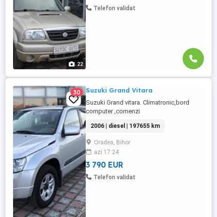
si volan ...
Telefon validat
22
Suzuki Grand Vitara
30
Suzuki Grand vitara. Climatronic,bord
computer ,comenzi
volan,abd,esp,inchidere centralizata,servo
2006 | diesel | 197655 km
, radio cd,incalzire in scaune ,pilot
automat ,geamuri electrice,proiectoare de
Oradea, Bihor
ceata,8 x airbag,oglinzi electrice și
azi 17:24
încălzite ,euro 4,1.9 diesel,129 ps,tractiune
4x4 cu reductor,scaun si volan
3 790 EUR
reglabil.stare ...
Telefon validat