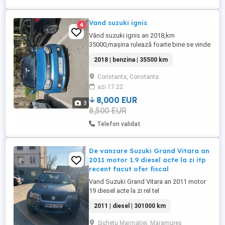
Vand suzuki ignis
4
Vând suzuki ignis an 2018,km
35000,mașina rulează foarte bine se vinde
și cu un set de anvelope de iarna, motor
2018 | benzina | 35500 km
1242 cmc, 90 CP, benzina - cutie manuala -
consum mediu 5 l 100km (urban 6,
Constanta, Constanta
extraurban 4.5) - culoare albastru, 5 uși, 4
azi 17:22
locuri - oglinzi electrice și încălzite - volan
îmbrăcat în piele, ...
8,000 EUR
3
8,500 EUR
Telefon validat
De vanzare Suzuki Grand Vitara an
2011 motor 1.9 diesel acte la zi itp
recent facut ofer fiscal
Vand Suzuki Grand Vitara an 2011 motor
19 diesel acte la zi rel tel
2011 | diesel | 301000 km
Sighetu Marmatiei, Maramures