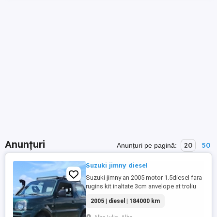
Anunțuri
20
50
Anunțuri pe pagină:
Suzuki jimny diesel
Suzuki jimny an 2005 motor 1.5diesel fara
rugins kit inaltate 3cm anvelope at troliu
de 3.1 tone masina nu are ac
2005 | diesel | 184000 km