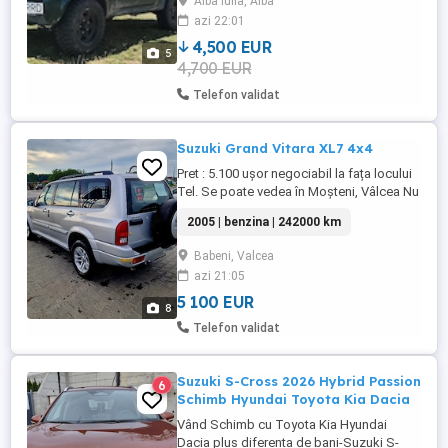
Alba Iulia, Alba
azi 22:01
4,500 EUR
5
4,700 EUR
Telefon validat
Suzuki Grand Vitara XL7 4x4
Pret : 5.100 ușor negociabil la fața locului
Tel. Se poate vedea în Moșteni, Vâlcea Nu
accept schimburi de nici un fel Accept
2005 | benzina | 242000 km
orice test si verificare! Suzuki Grand Vitara
XL7 4x4 An 2005 7 locuri in acte Unic
Babeni, Valcea
proprietar RO Proveniență Germania Motor
azi 21:05
2.7 Benzină V6 Cutie automată 4x4
242.000 ...
5 100 EUR
8
Telefon validat
Suzuki S-Cross 2026 Hybrid Passion
6
Schimb Hyundai Toyota Kia Dacia
Vând Schimb cu Toyota Kia Hyundai
Dacia plus diferenta de bani-Suzuki S-