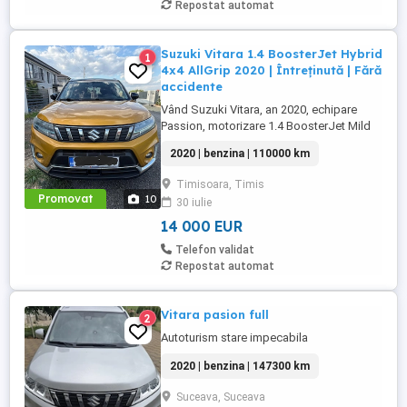
Repostat automat
Suzuki Vitara 1.4 BoosterJet Hybrid
1
4x4 AllGrip 2020 | Întreținută | Fără
accidente
Vând Suzuki Vitara, an 2020, echipare
Passion, motorizare 1.4 BoosterJet Mild
Hybrid (48V), tracțiune integrală AllGrip
2020 | benzina | 110000 km
ideală pentru oraș, dar și pentru drumuri
dificile sau condiții de iarnă. -Prima
Timisoara, Timis
înmatriculare: 08.05.2020 - Kilometraj:
Promovat
10
30 iulie
110.000 km - Motorizare: 1.4 BoosterJet
Hybrid (48V) - Tracțiune: ...
14 000 EUR
Telefon validat
Repostat automat
Vitara pasion full
2
Autoturism stare impecabila
2020 | benzina | 147300 km
Suceava, Suceava