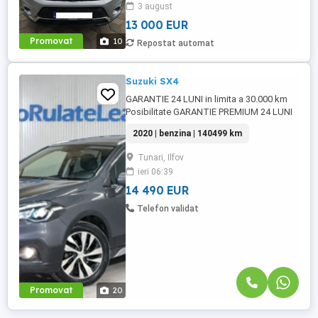
3 august
13 000 EUR
Promovat
10
Repostat automat
Suzuki SX4
GARANTIE 24 LUNI in limita a 30.000 km
Posibilitate GARANTIE PREMIUM 24 LUNI
in limita a 50.000 km Raport verificare
2020 | benzina | 140499 km
CEBIA disponibil Posibilitate finantare cu
avans 0% pe o perioada de maxim 6 ani
Tunari, Ilfov
Aprobare garantata credit pentru
ieri 06:39
persoane fizice (cu venituri obtinute
inclusiv in afara tarii), persoane ...
14 490 EUR
Telefon validat
Promovat
20