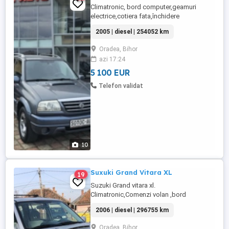
Climatronic, bord computer,geamuri
electrice,cotiera fata,închidere
centralizata, tapiterie din piele,incalzire in
2005 | diesel | 254052 km
scaune, folie geamuri si luneta spate,
Model,Limited,mahon,vopsea
Oradea, Bihor
metalizata,servo,abs,oglinzi electrice și
azi 17:24
încălzite ,pachet crom, eleron haion spate,
airbag,radio cd,stare impecabila,volan ...
5 100 EUR
Telefon validat
10
Suxuki Grand Vitara XL
19
Suzuki Grand vitara xl.
Climatronic,Comenzi volan ,bord
computer,pilot automat,geamuri
2006 | diesel | 296755 km
electrice,încălzire in scaune,mahon,
cotiera fata,închidere centralizata,
Oradea, Bihor