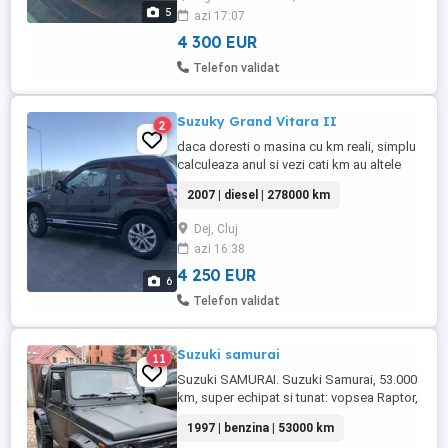
5
azi 17:07
4 300 EUR
Telefon validat
Suzuky Grand Vitara II
2
daca doresti o masina cu km reali, simplu
calculeaza anul si vezi cati km au altele
din aceleasi an. Masina arata si
2007 | diesel | 278000 km
functioneaza foarte bine, consumabilele
schimbate la timp. Comenz pe volan
Dej, Cluj
Tableta, camera pentru mers inapoi
azi 16:38
Camera de bord Oglinzi incalzite, incalzire
in scaune Paravanturi si praguri ...
4 250 EUR
6
Telefon validat
Suzuki samurai
11
Suzuki SAMURAI. Suzuki Samurai, 53.000
km, super echipat si tunat: vopsea Raptor,
suspensie Iron Man, servodirectie,
1997 | benzina | 53000 km
anvelope All Terrain, hardtop fibr sticla-se