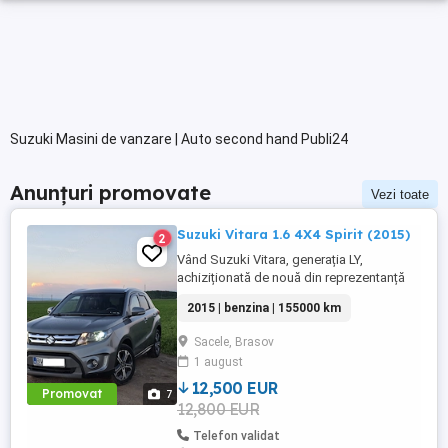
Suzuki Masini de vanzare | Auto second hand Publi24
Anunțuri promovate
Vezi toate
Suzuki Vitara 1.6 4X4 Spirit (2015)
2
Vând Suzuki Vitara, generația LY,
achiziționată de nouă din reprezentanță
(România). Este mașina personală,
2015 | benzina | 155000 km
întreținută impecabil, în cea mai căutată
configurație pentru fiabilitate: motorul 1.6
Sacele, Brasov
benzină aspirat (distribuție lanț) și
1 august
tracțiune integrală AllGrip Date Tehnice &
Istoric: Rulaj: 155.000 ...
12,500 EUR
Promovat
7
12,800 EUR
Telefon validat