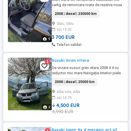
carlig de remorcare roata de rezerva noua
mai multe detalii la telefon
2008 | diesel | 230000 km
Sibiu, Sibiu
azi 19:42
3 700 EUR
5
Telefon validat
Suzuki Gran vitara
1
De vnzare suzuci gran vitara 2008 4 4 cu
reductor mic mare Navigație Interior piele
Motor 1,9 dozele 125 cai Geamuri
2008 | diesel | 25000 km
electrice Încalzire scaune Mașină merge
bine funcționează bine
Alba Iulia, Alba
azi 18:39
4,500 EUR
2
4,990 EUR
Suzuki jimny 4x 4 mecanic nr1 of
4