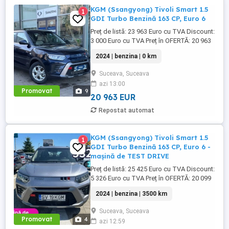
KGM (Ssangyong) Tivoli Smart 1.5
1
GDI Turbo Benzină 163 CP, Euro 6
Preț de listă: 23 963 Euro cu TVA Discount:
3 000 Euro cu TVA Preț în OFERTĂ: 20 963
Euro cu TVA Garantie producator 5 ani
2024 | benzina | 0 km
pana la 100.000 km* Garantie Extinsa 5 ani
suplimentar pana la 150.000 km* Suceava,
Suceava, Suceava
bd. Sofia Vicoveanca nr. 54, jud. Suceava
azi 13:00
(reprezentanța KGM) Garanția oferită
Promovat
9
include 5 ani ...
20 963 EUR
Repostat automat
KGM (Ssangyong) Tivoli Smart 1.5
1
GDI Turbo Benzină 163 CP, Euro 6 -
mașină de TEST DRIVE
Preț de listă: 25 425 Euro cu TVA Discount:
5 326 Euro cu TVA Preț în OFERTĂ: 20 099
Euro cu TVA Garantie producator 5 ani
2024 | benzina | 3500 km
pana la 100.000 km* Garantie Extinsa 5 ani
suplimentar pana la 150.000 km* Suceava,
Suceava, Suceava
bd. Sofia Vicoveanca nr. 54, jud. Suceava
Promovat
4
azi 12:59
(reprezentanța KGM) Garanția oferită