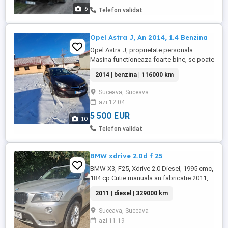
6
Telefon validat
Opel Astra J, An 2014, 1.4 Benzina
Opel Astra J, proprietate personala.
Masina functioneaza foarte bine, se poate
vedea in com. Scheia, Suceava Mai multe
2014 | benzina | 116000 km
detalii la telefon
Suceava, Suceava
azi 12:04
5 500 EUR
10
Telefon validat
BMW xdrive 2.0d f 25
BMW X3, F25, Xdrive 2.0 Diesel, 1995 cmc,
184 cp Cutie manuala an fabricatie 2011,
329000 km Clima bizonala, geamuri
2011 | diesel | 329000 km
electrice, scaune incalzite Senzor ploaie,
senzor parcare Stop start, keyless go
Suceava, Suceava
Xenon Bluetooth, media, etc. Distributie
azi 11:19
schimbata la 300000 km Schimburi ulei