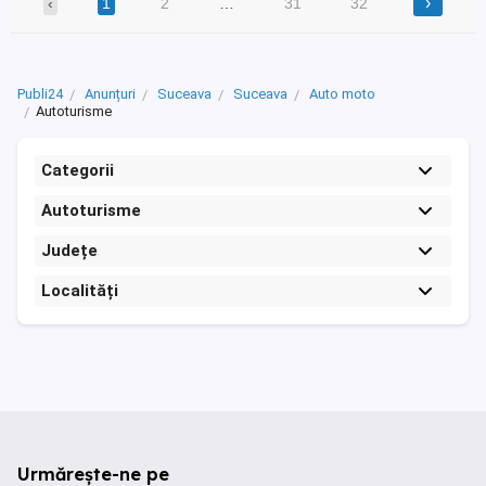
›
‹
1
2
…
31
32
Publi24
Anunțuri
Suceava
Suceava
Auto moto
Autoturisme
Categorii
Autoturisme
Județe
Localități
Urmărește-ne pe