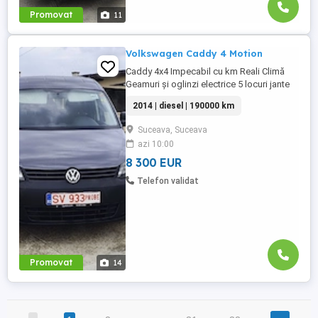
Promovat
11
Volkswagen Caddy 4 Motion
Caddy 4x4 Impecabil cu km Reali Climă
Geamuri și oglinzi electrice 5 locuri jante
de aluminiu + 4 roți iarnă .. Interior curat
2014 | diesel | 190000 km
fără uzură Culoare deosebita Rulează
Impecabil
Suceava, Suceava
azi 10:00
8 300 EUR
Telefon validat
Promovat
14