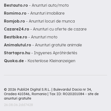
Bestauto.ro
- Anunturi auto/moto
Romimo.ro
- Anunturi imobiliare
Romjob.ro
- Anunturi locuri de munca
Cazare24.ro
- Anunturi cu oferte de cazare
Bestbike.ro
- Anunturi moto
Animalutul.ro
- Anunturi gratuite animale
Startapro.hu
- Ingyenes Apróhirdetés
Quoka.de
- Kostenlose Kleinanzeigen
© 2026 Publi24 Digital S.R.L. | Bulevardul Dacia nr 34,
Oradea 410346, Romania | Tax ID: RO20201084 -
site de
anunturi gratuite
26.08.06.2dd7428