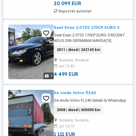
include 5 ...
20 099 EUR
Repostat automat
Seat Exeo 2.0TDI 170CP EURO 5
Seat Exeo 2.0TDI 170CP EURO 5 RECENT
ADUS DIN GERMANIA NAVIGAȚIE,
BIXENON,sistem audio Bose PILOT
2011 | diesel | 242145 km
AUTOMAT, GEAMURI ȘI OGLINZI
ELECTRICE RABATABILE, VOLAN DE PIELE
Suceava, Suceava
CU COMENZI,JANTE ALIAJ ORIGINALE
azi 12:43
R18 PRET 4499
4 499 EUR
7
Se vinde Volvo fl240
Se vinde Volvo FL240 detalii la WhatsApp
2008 | diesel | 600000 km
Suceava, Suceava
azi 12:15
1 111 EUR