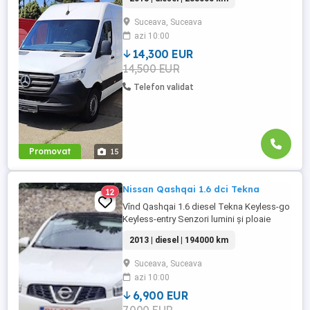
Keyless-go ( pornește cu cheia în
buzunar) Închidere centralizată Oglinzi
Suceava, Suceava
electrice Climă Tahograf, Girofar Cârlig
azi 10:00
tractare omologat Cauciucuri noi
14,300 EUR
14,500 EUR
Telefon validat
Promovat
15
Nissan Qashqai 1.6 dci Tekna
12
Vînd Qashqai 1.6 diesel Tekna Keyless-go
Keyless-entry Senzori lumini și ploaie
Panoramic complet Închidere centralizată
2013 | diesel | 194000 km
Oglinzi și geamuri electrice Navigație mare
cu touch-screen Privacy glass (geamuri
Suceava, Suceava
negre din fabrică) Sistem audio Bose
azi 10:00
Sistem hands-free Bluetooth Xenon fază
scurtă Dublu ...
6,900 EUR