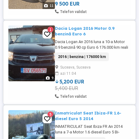
motor, ulei diferentiale, ...
9 500 EUR
11
Telefon validat
Dacia Logan 2016 Motor 0.9
1
benzină Euro 6
Dacia Logan An 2016 luna a 10-a Motor
0.9 benzină 90 cp Euro 6 176.000 km reali
Carte service Provenienta Belgia Navigatie
2016 | benzina | 176000 km
mare color cu touchscreen GPS Aer
condiționat Senzori parcare Pilot automat
Suceava, Suceava
Volan piele Comenzi volan 4 geamuri
azi 11:04
electrice Oglinzi electrice încălzite Cruise
9
...
5,200 EUR
5,400 EUR
Telefon validat
Inmatriculat Seat Ibiza-FR 1.6-
5
diesel Euro 5 2014
INMATRICULAT Seat Ibiza FR An 2014
luna a 7-a Motor 1.6 diesel Euro 5 Bi-
xenon-adaptiv Led 170.000km reali Nr.rosii