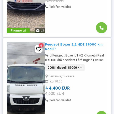
7,000 EUR
Telefon validat
Promovat
13
Peugeot Boxer 2,2 HDI 89000 km
6
Reali !
Vînd Peugeot Boxer L1 H2 Kilometri Reali
89 000 Fără accident Fără rugină ( ce se
vede în foto este vaselina lichidă) Geamuri
2008 | diesel | 89000 km
și oglinzi electrice Mașina a avut parte de
Revizie! Injectoare noi! Cauciucuri aproape
Suceava, Suceava
noi ! Mașina rulează și trage foarte bine!
azi 10:00
4,400 EUR
4,600 EUR
Telefon validat