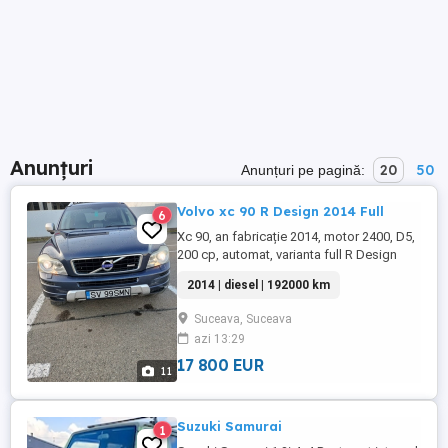
Anunțuri
20
50
Anunțuri pe pagină:
Volvo xc 90 R Design 2014 Full
6
Xc 90, an fabricație 2014, motor 2400, D5,
200 cp, automat, varianta full R Design
(trapa, senzori parcare fata spate, camera
2014 | diesel | 192000 km
retur, evacuare dubla, DVD tetiere) Masina
a avut un singur proprietar de noua în
Suceava, Suceava
Belgia și este înmatriculată în România în
azi 13:29
2025. Are 192000 km certificați prin
carpass! Revizie ...
17 800 EUR
11
Suzuki Samurai
1