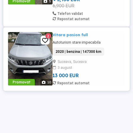
Promovat
5
6,900 EUR
Telefon validat
Repostat automat
Vitara pasion full
2
Autoturism stare impecabila
2020 | benzina | 147300 km
Suceava, Suceava
3 august
13 000 EUR
Promovat
10
Repostat automat