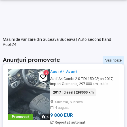
Masini de vanzare din Suceava Suceava | Auto second hand
Publi24
Anunțuri promovate
Vezi toate
Audi A4 Avant
1
Audi A4 Combi 2.0 TDI 150 CP, an 2017,
import Germania, 297.000 km, cutie
automată. Mașina dispune de dotări
2017 | diesel | 298000 km
moderne: faruri adaptive, lumini de zi,
jante aliaj 16 , sistem de frânare ABS și
Suceava, Suceava
ESP, cruise control adaptiv, sistem
4 august
avertizare coliziune, senzori parcare față
spate, sistem start stop, filtru ...
9 800 EUR
Promovat
5
Repostat automat