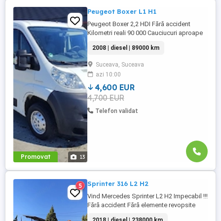
Peugeot Boxer L1 H1
Peugeot Boxer 2,2 HDI Fără accident
Kilometri reali 90 000 Cauciucuri aproape
noi Mașina a avut parte de
2008 | diesel | 89000 km
Revizie...,Injectoare noi Rulează foarte
bine Nu a fost rulată în România și nu sau
Suceava, Suceava
scos nr roșii!
azi 10:00
4,600 EUR
4,700 EUR
Telefon validat
Promovat
13
Sprinter 316 L2 H2
5
Vind Mercedes Sprinter L2 H2 Impecabil !!!
Fără accident Fără elemente revopsite
Mașina arată și rulează foarte bine
2018 | diesel | 238000 km