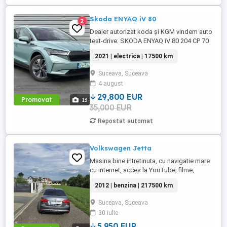
Skoda ENYAQ iV 80
2
Dealer autorizat koda și KGM vindem auto
test-drive: SKODA ENYAQ iV 80 204 CP 70
kW Fabricatie: 2021 Km rulati: 17 500
2021 | electrica | 17500 km
Culoare: Arctic Silver Metallic Echipări de
serie: 8 difuzoare Airbag central fata
Suceava, Suceava
Airbag sofer si airbag pasager cu optiune
4 august
dezactivare airbag pasager Airbag-uri
laterale fata si airbag-uri ...
29,800 EUR
Promovat
13
35,000 EUR
Repostat automat
Volkswagen Jetta
Masina bine intretinuta, cu navigatie mare
cu internet, acces la YouTube, filme,
muzica, spotify.
2012 | benzina | 217500 km
Suceava, Suceava
30 iulie
5,950 EUR