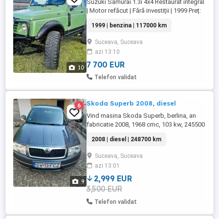
Suzuki Samurai 1.3i 4x4 Restaurat integral
| Motor refăcut | Fără investiții | 1999 Preț:
7.700 (negociabil în limita bunului simț)
1999 | benzina | 117000 km
Vând Suzuki Samurai fabricat în 1999,
motor 1.3 benzină, injecție monopunct, 70
Suceava, Suceava
CP, EURO 2, cu motorul original al mașinii,
azi 13:10
conform Cărții de Identitate a Vehiculului ...
7 700 EUR
10
Telefon validat
Skoda Superb 2008, diesel
6
Vind masina Skoda Superb, berlina, an
fabricatie 2008, 1968 cmc, 103 kw, 245500
km, cutie manuala, 6 trepte,culoare gri,
2008 | diesel | 248700 km
arata decent. Lista cu ce am schimbat:
anvelope, scut metalic, lampa semnalizare
Suceava, Suceava
oglinda stinga, incuietoare usa stinga
azi 13:01
fata, bielete antirul ,discuri+placute fata,
garnitura -pompa ...
2,999 EUR
9
3,500 EUR
Telefon validat