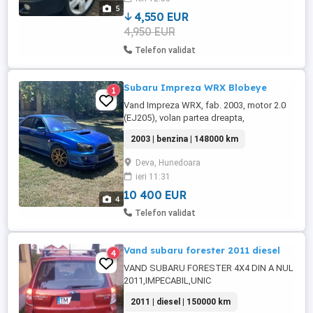
După rezolvarea tinichigeriei mașina a
5
fost integral ...
4,550 EUR
4,950 EUR
Telefon validat
Subaru Impreza WRX Blobeye
1
Vand Impreza WRX, fab. 2003, motor 2.0
(EJ205), volan partea dreapta,
inmatriculat. Turbina TD05, intercooler
2003 | benzina | 148000 km
relocat, filtru aer sport si tubulatura,
galerie evacuare noua, 2 harti de putere,
Deva, Hunedoara
350cp si 400cp cu pops, unghi fuga fata
ieri 11:31
spate, volan sport, revopsit in 2024, fara
probleme la praguri rugina ...
10 400 EUR
4
Telefon validat
Vand subaru forester 2011 diesel
4
VAND SUBARU FORESTER 4X4 DIN A NUL
2011,IMPECABIL,UNIC
PROPRIETAR,CULOAREA
2011 | diesel | 150000 km
CARAMIZIU,140507 KM ,REAL ,CU CARTE