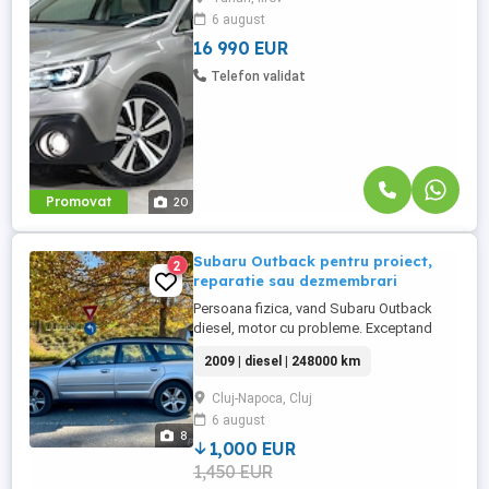
motor si cutie viteze) Livrare autovehicul
6 august
pe platforma in toata tara Asigurare
RCA/CASCO Eliberare ...
16 990 EUR
Telefon validat
Promovat
20
Subaru Outback pentru proiect,
2
reparatie sau dezmembrari
Persoana fizica, vand Subaru Outback
diesel, motor cu probleme. Exceptand
motorul, si stergatorul spate, masina are
2009 | diesel | 248000 km
toate accesoriile functionale. AC, Cutie,
Scaune incalzite fata, scaun sofer electric,
Cluj-Napoca, Cluj
faruri xenon cu spalator, senzori parcare
6 august
fata-spate, tapiserie fara defecte, geamuri
8
electrice, oglinzi ...
1,000 EUR
1,450 EUR