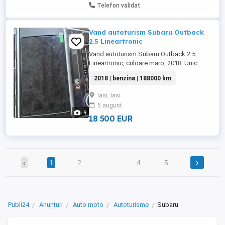
Telefon validat
Vand autoturism Subaru Outback
2.5 Lineartronic
Vand autoturism Subaru Outback 2.5
Lineartronic, culoare maro, 2018. Unic
proprietar. Ofer la pachet un set de
2018 | benzina | 188000 km
anvelope pentru sezonul de iarna Michelin
Alpin Sport. Pentru mai multe detalii
Iasi, Iasi
contactati-ma.
5 august
9
18 500 EUR
›
‹
1
2
…
4
5
Publi24
Anunțuri
Auto moto
Autoturisme
Subaru