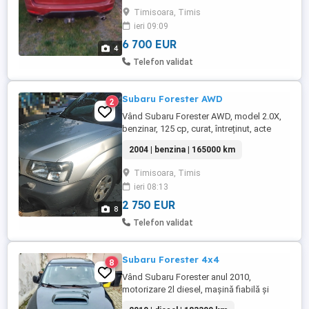
DE SERVICE ,CAROSERIE SUV,DIESEL
Timisoara, Timis
,NUMAR DE USI 5 ,CUTIE DE VITEZE
ieri 09:09
MANUALA,REVIZIE FACUTA LA ZI
,INMATRICULAT,VOLAN PE PARTEA
6 700 EUR
4
STANGA,FULL OPTIONS ,PUTERE 108
Telefon validat
KW,EURO 5 MODEL 2 ,MAI MULTE DETALII
...
Subaru Forester AWD
2
Vând Subaru Forester AWD, model 2.0X,
benzinar, 125 cp, curat, întreținut, acte
valabile, ITP până în ianuarie 2027. Dintre
2004 | benzina | 165000 km
dotări : scaune încălzite față, geamuri
electrice, oglinzi încălzite, scut metalic,
Timisoara, Timis
banchetă rabatabilă. Se poate vedea in
ieri 08:13
Timișoara.
2 750 EUR
8
Telefon validat
Subaru Forester 4x4
8
Vând Subaru Forester anul 2010,
motorizare 2l diesel, mașină fiabilă și
sigură, ideală atât pentru oraș cât și