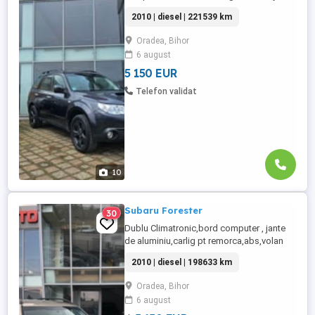
de aluminiu,carlig pt
2010 | diesel | 221539 km
remorca,panorama,volan din
piele,esp,2chei,carte de service,inchidere
Oradea, Bihor
centralizata,servo ,senzori lumina și
6 august
ploaie, comenzi pe
volan,webasto,xenon,spalatoare se
5 150 EUR
far,scaun sofer acționat electric,oglinzi ...
Telefon validat
10
Subaru Forester
30
Dublu Climatronic,bord computer , jante
de aluminiu,carlig pt remorca,abs,volan
din piele,esp,2chei,carte de
2010 | diesel | 198633 km
service,inchidere centralizata,servo
,senzori lumina și ploaie, comenzi pe
Oradea, Bihor
volan,webasto,xenon,spalatoare se
6 august
far,oglinzi retractabile,parbriz