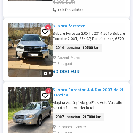
4,200 EUR
Telefon validat
Subaru forester
6
Subaru Forester 2.0XT . 2014-2015 Subaru
Forester 2.0XT, 254 CP, Benzina, 4x4, 6570
mile (10,570km), CVT/ automata, X mode,
2014 | benzina | 10500 km
sunroof, anvelope all season. Vehiculul a
fost achizitionat de nou si adus din SUA,
Bozeni, Mures
California, de catre mine, unicul proprietar.
6 august
Foarte bine intretinuta, tinuta in garaj si
foarte ...
30 000 EUR
8
Subaru Forestar 4 4 Din 2007 de 2L
1
Benzina
Mașina Arată și Merge F ok Acte Valabile
Se Oferă Fiscal det la tel
2007 | benzina | 217000 km
Purcareni, Brasov