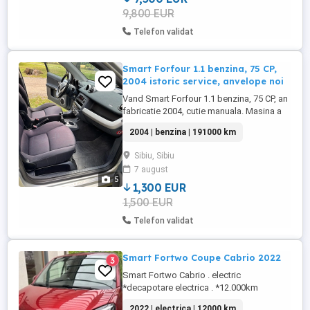
9,800 EUR
Telefon validat
Smart Forfour 1.1 benzina, 75 CP,
2004 istoric service, anvelope noi
Vand Smart Forfour 1.1 benzina, 75 CP, an
fabricatie 2004, cutie manuala. Masina a
fost a mamei mele si functioneaza bine.
2004 | benzina | 191000 km
Este potrivita pentru oras, fiind compacta,
usor de condus si de parcat. Climatizarea
Sibiu, Sibiu
este functionala, iar interiorul se prezinta
7 august
bine pentru varsta masinii. Dotari de
5
siguranta ...
1,300 EUR
1,500 EUR
Telefon validat
Smart Fortwo Coupe Cabrio 2022
3
Smart Fortwo Cabrio . electric
*decapotare electrica . *12.000km
fabricatie 2022. *autonomie 170-160km
2022 | electrica | 12000 km