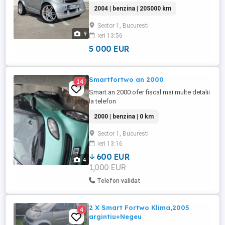
Brabus edition, nu este Brabus wannabe,
2004 | benzina | 205000 km
este 100% original, trecut in carte si talon
Brabus Un exemplar 100% original OEM,
Sector 1, Bucuresti
fără modificări, fără compromisuri, exact
9
ieri 13:56
așa cum a părăsit linia de fabricație în
2004. Într-o piață ...
5 000 EUR
Smartfortwo an 2000
14
Smart an 2000 ofer fiscal mai multe detalii
la telefon
2000 | benzina | 0 km
Sector 1, Bucuresti
ieri 13:16
600 EUR
4
1,000 EUR
Telefon validat
2 X Smart Fortwo Klima,2005
4
argintiu+Negeu