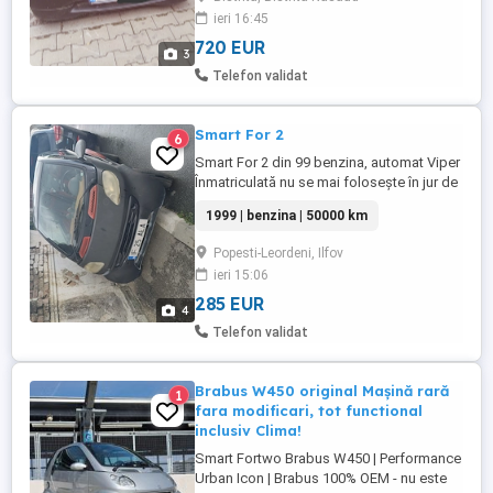
ieri 16:45
720 EUR
3
Telefon validat
Smart For 2
6
Smart For 2 din 99 benzina, automat Viper
Înmatriculată nu se mai folosește în jur de
50.000km
1999 | benzina | 50000 km
Popesti-Leordeni, Ilfov
ieri 15:06
285 EUR
4
Telefon validat
Brabus W450 original Mașină rară
1
fara modificari, tot functional
inclusiv Clima!
Smart Fortwo Brabus W450 | Performance
Urban Icon | Brabus 100% OEM - nu este