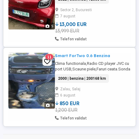
25* 150km 15* *82cp *Navigatie mare din
fabrica, conectare android si ios.
Sector 2, Bucuresti
*incalzire in scaune , tapiterie piele
7 august
ecologica , se curata ff usor *volan
incalzit ,asistat electric *distronic , tine ...
13,000 EUR
5
13,999 EUR
Telefon validat
Smart ForTwo 0.6 Benzina
11
Clima functionala,Radio CD player JVC cu
port USB,Scaune piele,Faruri ceata.Sonda
lambda schimbata.Consuma dupa cum il
2000 | benzina | 200168 km
calci (daca esti decent cu pedala de
acceleratie poti efectua peste 450km cu
Zalau, Salaj
un plin - rezervorul are 20 litri) . Fara
6 august
accident in istoric .
850 EUR
9
1,200 EUR
Telefon validat