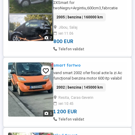
2XSmart for
twoNegru+Argintiu,600cm3,fabrcatie
2005,nerulat in tara,in stare de
2005 | benzina | 160000 km
funcționare,ulei schimbat,plăcuțe și
discuri noi,pentru funcționare optima în
Jibou, Salaj
următorii 50.000km pot efectua schimb
ieri 11:06
complet de supape,garnitura de
7
chiulasa,kit lanț,prețul smarturilor reparate
800 EUR
1600 total Smartul negru are ...
Telefon validat
smart fortwo
vand smart 2002 ofer fiscal acte la zi Ac
funcțional benzina motor 600 itp valabil
2002 | benzina | 145000 km
Resita, Caras-Severin
ieri 10:45
1 200 EUR
1
Telefon validat