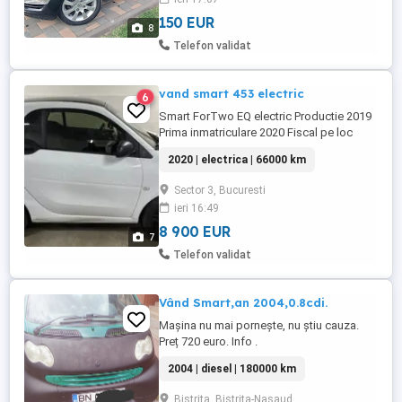
150 EUR
8
Telefon validat
vand smart 453 electric
6
Smart ForTwo EQ electric Productie 2019
Prima inmatriculare 2020 Fiscal pe loc
Plafon panoramic Geamuri electrice, aer
2020 | electrica | 66000 km
condiționat Incalzire in scaune Interior
piele, navigație Pilot automat Distronic
Sector 3, Bucuresti
Navigatie Cablu de incarcare Autonomie
ieri 16:49
pana la 130km Jante negre 15 , Anvelope
Michelin allseason 66000 ...
8 900 EUR
7
Telefon validat
Vând Smart,an 2004,0.8cdi.
Mașina nu mai pornește, nu știu cauza.
Preț 720 euro. Info .
2004 | diesel | 180000 km
Bistrita, Bistrita-Nasaud