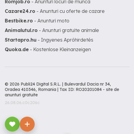
Romjob.ro
- Anunturi locuri de munca
Cazare24.ro
- Anunturi cu oferte de cazare
Bestbike.ro
- Anunturi moto
Animalutul.ro
- Anunturi gratuite animale
Startapro.hu
- Ingyenes Apróhirdetés
Quoka.de
- Kostenlose Kleinanzeigen
© 2026 Publi24 Digital S.R.L. | Bulevardul Dacia nr 34,
Oradea 410346, Romania | Tax ID: RO20201084 -
site de
anunturi gratuite
26.08.06.c0c206c