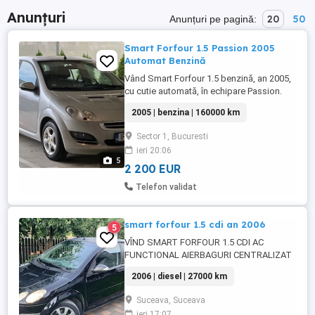
Anunțuri
20
50
Anunțuri pe pagină:
Smart Forfour 1.5 Passion 2005
Automat Benzină
Vând Smart Forfour 1.5 benzină, an 2005,
cu cutie automată, în echipare Passion.
Dotări: * Motor 1.5 benzină * 80 kW 109 CP
2005 | benzina | 160000 km
* 160.000 km * Cutie automată * 160.000
km * Climatronic aer condiționat * Scaune
Sector 1, Bucuresti
încălzite * 4 geamuri electrice * Plafon din
ieri 20:06
sticlă * Spălătoare faruri * Jante aliaj * ...
5
2 200 EUR
Telefon validat
smart forfour 1.5 cdi an 2006
5
VÎND SMART FORFOUR 1.5 CDI AC
FUNCTIONAL AIERBAGURI CENTRALIZAT
FUL ELECTRIC CAUCIUCURI NOI ABS
2006 | diesel | 27000 km
MASINA ARATA ȘI FUNCTIONEAZA
FOARTE BINE ACCEPT ORCE PROBĂ
Suceava, Suceava
TELEFON
ieri 17:07