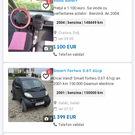
Vând Smart
2
Prețul e 1.100 euro. Se vinde cu
perfectarea actelor . Benzină. An 2004.
Acte valabile.
2004 | benzina | 148449 km
Craiova, Dolj
ieri 09:00
1 100 EUR
4
Telefon validat
Smart fortwo 0.6T 61cp
1
Doar Vand! Smart fortwo 0.6T 61cp an
2001 km 150.000 Geamuri electrice
inchidere centralizata hayon electric ac
2001 | benzina | 150000 km
funcțional proiectoare ceata jante Aliaj
toate 4 aceias dimensiune distantiere
Galati, Galati
spate 50mm faruri si iluminat numar
ieri 07:57
inmatriculare pe led anvelope noi de iarna
baterie noua revizie efectuata ...
1 399 EUR
7
Telefon validat