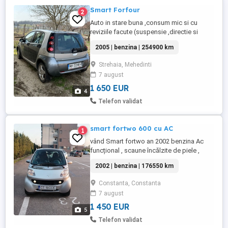
Smart Forfour
2
Auto in stare buna ,consum mic si cu
reviziile facute (suspensie ,directie si
frane), cauciucuri noi allseason.
2005 | benzina | 254900 km
Strehaia, Mehedinti
7 august
1 650 EUR
4
Telefon validat
smart fortwo 600 cu AC
1
vând Smart fortwo an 2002 benzina Ac
funcțional , scaune încălzite de piele ,
geamuri electrice, cutie semiautomata,
2002 | benzina | 176550 km
muzica , proiectoare , consum mic ,
proprietar acte valabile ,
Constanta, Constanta
7 august
1 450 EUR
5
Telefon validat