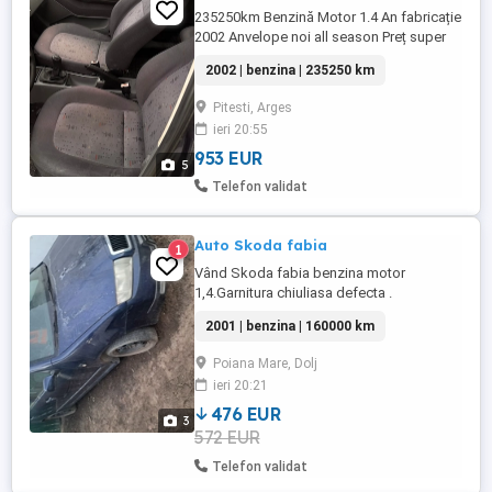
235250km Benzină Motor 1.4 An fabricație
2002 Anvelope noi all season Preț super
negociabil
2002 | benzina | 235250 km
Pitesti, Arges
ieri 20:55
953 EUR
5
Telefon validat
Auto Skoda fabia
1
Vând Skoda fabia benzina motor
1,4.Garnitura chiuliasa defecta .
2001 | benzina | 160000 km
Poiana Mare, Dolj
ieri 20:21
476 EUR
3
572 EUR
Telefon validat