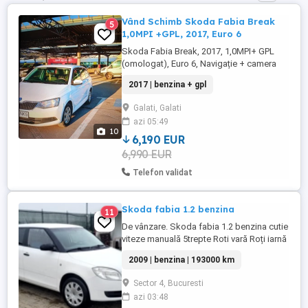
Vând Schimb Skoda Fabia Break
5
1,0MPI +GPL, 2017, Euro 6
Skoda Fabia Break, 2017, 1,0MPI+ GPL
(omologat), Euro 6, Navigație + camera
marșarier, 8X AIRBAG, AC, ABS, Start-Stop,
2017 | benzina + gpl
înmatriculată decembrie 2024, totul
schimbat(distribuție, ulei, filtre), fără
Galati, Galati
martori aprinși în bord, fără elemente
azi 05:49
revopsite, indicator pt schimbarea
10
vitezelor, geamuri + faruri+ ...
6,190 EUR
6,990 EUR
Telefon validat
Skoda fabia 1.2 benzina
11
De vânzare. Skoda fabia 1.2 benzina cutie
viteze manuală 5trepte Roti vară Roți iarnă
Aer condiționat Km justificați 1decembrie
2009 | benzina | 193000 km
jud Ilfov
Sector 4, Bucuresti
azi 03:48