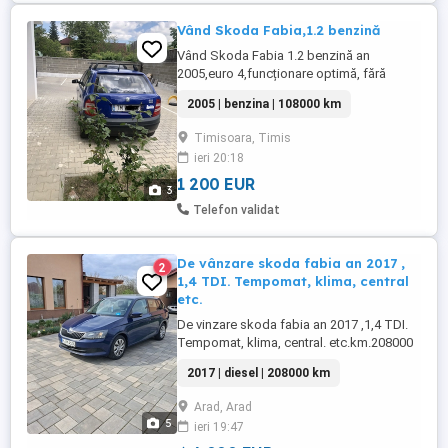
Vând Skoda Fabia,1.2 benzină
Vând Skoda Fabia 1.2 benzină an
2005,euro 4,funcționare optimă, fără
climă,servo,108000km, unic
2005 | benzina | 108000 km
propietar,1200Euro.
Timisoara, Timis
ieri 20:18
1 200 EUR
3
Telefon validat
De vânzare skoda fabia an 2017 ,
2
1,4 TDI. Tempomat, klima, central
etc.
De vinzare skoda fabia an 2017 ,1,4 TDI.
Tempomat, klima, central. etc.km.208000
km.adusa recent din Germania.
2017 | diesel | 208000 km
Arad, Arad
5
ieri 19:47