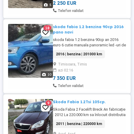
2 250 EUR
5
Telefon validat
skoda fabia 1.2 benzina 90cp 2016
18
pano navi
skoda fabia 1.2 benzina 90cp an 2016
euro 6 cutie manuala panoramic led -uri de
zi ( day light ) volan piele comenzi.volan
2016 | benzina | 201000 km
climatronic navi mare interior sintetic
scaune incalzite lumini ambientale interior
Timisoara, Timis
pilot aitomat bord computer linie audio
azi 02:16
originala skoda bluetooth senzori ploaie
10
senzori ...
7 350 EUR
Telefon validat
Skoda Fabia 1.2Tsi 105cp.
9
Skoda Fabia 2 Facelift Breck An fabricație
: 2012 La 220.000 km sa înlocuit distributia
la service autorizat cu garantie Motorizare
2011 | benzina | 220000 km
: 1.2 Tsi 105 CP 5+1 trepte Norma de
poluare : Euro 5 2 chei Jante Aliaj