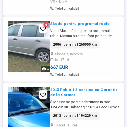
987 EUR
Telefon validat
Skoda pentru programul rabla
4
Vand Skoda Fabia pentru programul
rabla. Masina nu a mai fost pornita de
câțiva ani.
2006 | benzina | 260000 km
Slobozia, Ialomita
ieri 17:16
667 EUR
3
Telefon validat
2013 Fabia 1.2 benzina cu Garantie
de la Cormar
$ Masina se poate achizitiona in rate +
TVA din str. Babadag nr.162 A Peco Skoda
Fabia 2013 Active 1.2mpi 70cp Euro5 - Aer
2013 | benzina | 194229 km
conditionat - Lumini de zi DRL - Geamuri
electrice - Servo directie, ESP - RCD cu
Tulcea, Tulcea