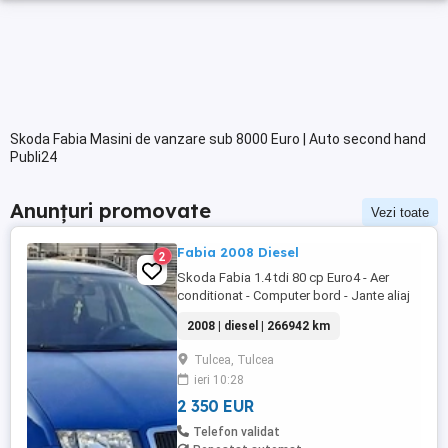
Skoda Fabia Masini de vanzare sub 8000 Euro | Auto second hand
Publi24
Anunțuri promovate
Vezi toate
Fabia 2008 Diesel
2
Skoda Fabia 1.4 tdi 80 cp Euro4 - Aer
conditionat - Computer bord - Jante aliaj
usor - Servo - directie - ESP decuplabil -
2008 | diesel | 266942 km
RadioCD cu MP3 - Sonorizare cu 4 boxe -
Centralizata cu 2 chei - Sistem de franare
Tulcea, Tulcea
ABS - Bancheta fractionabila - Portbagaj
ieri 10:28
foarte incapator Autoturism inmatriculat,
cu fiscalul ...
2 350 EUR
Telefon validat