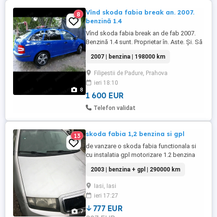
Vînd skoda fabia break an. 2007.
8
benzină 1.4
Vînd skoda fabia break an de fab 2007.
Benzină 1.4 sunt. Proprietar în. Aste. Și. Să
vinde. Cu. 1600 tel.
2007 | benzina | 198000 km
Filipestii de Padure, Prahova
ieri 18:10
8
1 600 EUR
Telefon validat
skoda fabia 1,2 benzina si gpl
13
de vanzare o skoda fabia functionala si
cu instalatia gpl motorizare 1.2 benzina
distributia pe lant acte expirate , butelia
2003 | benzina + gpl | 290000 km
valabila doi ani consum mic masina este
functionala dar trebuie un pic de atentie si
Iasi, Iasi
nu este o masina noua se vande doar cu
ieri 17:27
fiscal rog sa nu deranjati inutil pretul este
negociabil ...
777 EUR
7