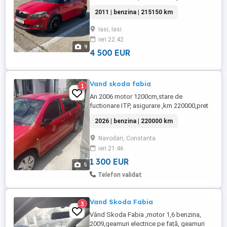
km+ Normă de poluare: Euro 5 Țară de
2011 | benzina | 215150 km
origine: România Proprietar: al doilea
Ediție Specială Monte Carlo: Plafon negru
Iasi, Iasi
Jante aluminiu originale Monte Carlo
ieri 22:42
Praguri Monte Carlo Roată de rezervă
9
Dotări & confort: Geamuri electrice ...
4 500 EUR
Vand skoda fabia
1
An 2006 motor 1200cm,stare de
fuctionare ITP, asigurare ,km 220000,pret
neg pentru cei hotarati.Pret 1300 eur.
2026 | benzina | 220000 km
Navodari, Constanta
ieri 21:46
1 300 EUR
5
Telefon validat
Vand Skoda Fabia
3
Vând Skoda Fabia ,motor 1,6 benzina,
2009,geamuri electrice pe față, geamuri