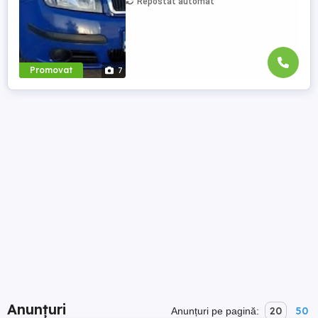
Repostat automat
Promovat
7
Anunțuri
20
50
Anunțuri pe pagină: