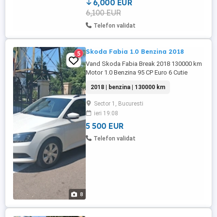
6,000 EUR
6,100 EUR
Telefon validat
Skoda Fabia 1.0 Benzina 2018
5
Vand Skoda Fabia Break 2018 130000 km
Motor 1.0 Benzina 95 CP Euro 6 Cutie
manuala cu 5 trepte AC Ecran multimedia
2018 | benzina | 130000 km
Limitator viteza Scaune imcalzite Comenzi
volan Volan piele Start Stop Etc. Masina
Sector 1, Bucuresti
functioneaza fara probleme Acte valabile
ieri 19:08
5 500 EUR
Telefon validat
8