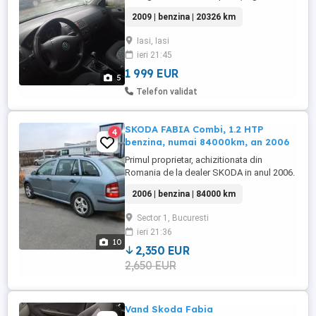
fumurii pe spate,cauciucuri mixte noi,mai
2009 | benzina | 20326 km
multe detalii la nr de telefon .
Iasi, Iasi
ieri 21:45
1 999 EUR
5
Telefon validat
SKODA FABIA Combi, 1.2 HTP
4
benzina, numai 84000km, an 2006
Primul proprietar, achizitionata din
Romania de la dealer SKODA in anul 2006.
Masina este bine intretinuta si foarte putin
2006 | benzina | 84000 km
rulata, are doar 84200km, mai mult a stat
in ultimii 8ani. Stare tehnica foarte buna,
Sector 1, Bucuresti
ultima revizie efectuata in iunie 2025, nu
ieri 21:36
mai trebuie inlocuit nimic, totul
10
functioneaza ok. Are ...
2,350 EUR
2,650 EUR
Vand Skoda Fabia