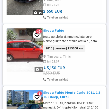
Arad, Arad
cauciucuri vară plus un set de jante tabla
ieri 23:27
cu cauciucuri iarnă foarte bune ! Dotări ...
2 650 EUR
10
Telefon validat
Skoda Fabia
45
toate actele la zi,inmatriculata,euro
5,airbeguri,toate dotarile actuale., data
fabricatiei: 2010, kilometraj: 120000, tip de
2010 | benzina | 115000 km
combustibil: Benzina, consum: 5.60,
norma euro: euro 5, emisii CO2: 123 g km,
Timisoara, Timis
numar usi: 4 5, culoare: rosu, cutie de
ieri 23:07
viteze: 1, dotari: ABS, Geamuri electrice,
ESP, Închidere ...
3,150 EUR
5
3,350 EUR
Telefon validat
Skoda Fabia Monte Carlo 2011, 1.2
1
TSI 86cp, Euro5
Motor: 1.2 TSI, benzină, 86 CP Cutie:
manuală, 5+1 trepte Kilometraj: 215.150