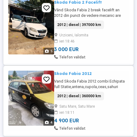
Skoda Fabia 2 Facelift
Vând Skoda Fabia 2 break facelift an
2012 din punct de vedere mecanic are
toate schimburile la zi nu bate nimic
2012 | diesel | 397000 km
Urziceni, Ialomita
ieri 18:46
3 000 EUR
5
Telefon validat
Skoda Fabia 2012
Vand Skoda Fabia 2012 combi Echipata
full Statie,antena,cupola,ceas,sahuri
magnetice,tarife magnetice,etc Motor 1.4
2012 | diesel | 360000 km
tdi Cauciucuri rulate 1 sezon vara
Pret:4900 euro
Satu Mare, Satu Mare
ieri 18:11
4 900 EUR
4
Telefon validat