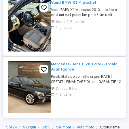
Vand BMW X1 M pachet
Vand BMW X1 M pachet 2013 Il detinem
de 3 ani cu f putini km pe zi ! Km reali
235.000,accept orice test ! BMW X1 M
Sector 3, Bucuresti
PACHET An 2013 Euro 5 Motorizare 2.0
1 ianuarie
Diesel Cutie automata Steptronic 8+1
trepte Tractiune Integrala 4x4 (X DRIVE)
Trapa electrica functionala Culoare
Deosebita ...
Mercedes-Benz C 200 d 9G-Tronic
Avantgarde
Posibilitate de achiziție și prin RATE |
CREDIT | FINANȚARE Oferim GARANȚIE 12
luni sau 10.000 km Mercedes-Benz C 200
Oradea, Bihor
d 9G-Tronic Avantgarde Motor - 1.6 diesel,
1 ianuarie
160 CP, Euro6 Cutie viteze - Automată 9G-
Tronic An fabricație ...
Publi24
Anunțuri
Sibiu
Selimbar
Auto moto
Autoturisme