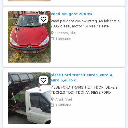
Vand peugeot 206 sw
Vand peugeot 206 sw intreg. An fabricatie
2005, diesel, motor 1.4 Masina este
radiata. Pentru mai multe detalii va rog
Ploscos, Cluj
sunati la nr. de telefon afisat:
1 ianuarie
piese Ford transit euro3, euro 4,
euro 5,euro 6
PIESE FORD TRANSIT 2.4 TDCI-TDDI-2.2
TDCI-2.0 TDDI-TDCI, AN PIESE FORD
TRANSIT EURO 3-4 SI 5 si 6, MOTOR
Arad, Arad
2.4TDCI-TDDI-2.2 TDCI-2.0 TDCI-TDDI,
1 ianuarie
CUTIE 5 SI 6 VITEZE,CHIULOASE,GRUPURI
PUNTE DUBLA SI
SIMPLA,PUNTI,PLANETARE, INJECTOARE,
POMPE INJALTERNATOARE,