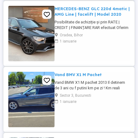
ELECTROMOTOARE ETC
MERCEDES-BENZ GLC 220d 4matic |
AMG Line | facelift | Model 2020
Posibilitate de achiziție și prin RATE |
CREDIT | FINANȚARE RAR efectuat Oferim
GARANȚIE 12 luni sau 10.000 km
Oradea, Bihor
MERCEDES-BENZ GLC 220d 4MATIC AMG
1 ianuarie
Line | facelift | Model 2020 Motor - 2.0
diesel 194cp. Euro 6 | 4Matic ( 4x4 ) Cutie
viteze - Automată ...
Vand BMV X1 M Pachet
Vand BMW X1 M pachet 2013 Il detinem
de 3 ani cu f putini km pe zi ! Km reali
235.000,accept orice test ! BMW X1 M
Sector 3, Bucuresti
PACHET An 2013 Euro 5 Motorizare 2.0
1 ianuarie
Diesel Cutie automata Steptronic 8+1
trepte Tractiune Integrala 4x4 (X DRIVE)
Trapa electrica functionala Culoare
Deosebita ...