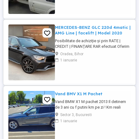
PUNTE DUBLA SI
SIMPLA,PUNTI,PLANETARE, INJECTOARE,
POMPE INJALTERNATOARE,
ELECTROMOTOARE ETC
MERCEDES-BENZ GLC 220d 4matic |
AMG Line | facelift | Model 2020
Posibilitate de achiziție și prin RATE |
CREDIT | FINANȚARE RAR efectuat Oferim
GARANȚIE 12 luni sau 10.000 km
Oradea, Bihor
MERCEDES-BENZ GLC 220d 4MATIC AMG
1 ianuarie
Line | facelift | Model 2020 Motor - 2.0
diesel 194cp. Euro 6 | 4Matic ( 4x4 ) Cutie
viteze - Automată ...
Vand BMV X1 M Pachet
Vand BMW X1 M pachet 2013 Il detinem
de 3 ani cu f putini km pe zi ! Km reali
235.000,accept orice test ! BMW X1 M
Sector 3, Bucuresti
PACHET An 2013 Euro 5 Motorizare 2.0
1 ianuarie
Diesel Cutie automata Steptronic 8+1
trepte Tractiune Integrala 4x4 (X DRIVE)
Trapa electrica functionala Culoare