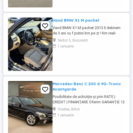
Deosebita ...
Vand BMW X1 M pachet
Vand BMW X1 M pachet 2013 Il detinem
de 3 ani cu f putini km pe zi ! Km reali
235.000,accept orice test ! BMW X1 M
Sector 3, Bucuresti
PACHET An 2013 Euro 5 Motorizare 2.0
1 ianuarie
Diesel Cutie automata Steptronic 8+1
trepte Tractiune Integrala 4x4 (X DRIVE)
Trapa electrica functionala Culoare
Deosebita ...
Mercedes-Benz C 200 d 9G-Tronic
Avantgarde
Posibilitate de achiziție și prin RATE |
CREDIT | FINANȚARE Oferim GARANȚIE 12
luni sau 10.000 km Mercedes-Benz C 200
Oradea, Bihor
d 9G-Tronic Avantgarde Motor - 1.6 diesel,
1 ianuarie
160 CP, Euro6 Cutie viteze - Automată 9G-
Tronic An fabricație ...