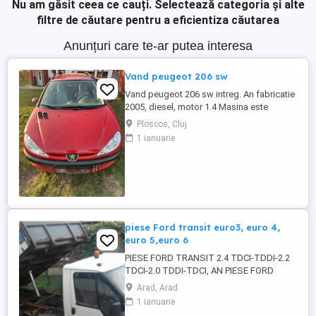
Nu am găsit ceea ce cauți.
Selectează categoria și alte
filtre de căutare pentru a eficientiza căutarea
Anunțuri care te-ar putea interesa
Vand peugeot 206 sw
Vand peugeot 206 sw intreg. An fabricatie
2005, diesel, motor 1.4 Masina este
radiata. Pentru mai multe detalii va rog
Ploscos, Cluj
sunati la nr. de telefon afisat:
1 ianuarie
piese Ford transit euro3, euro 4,
euro 5,euro 6
PIESE FORD TRANSIT 2.4 TDCI-TDDI-2.2
TDCI-2.0 TDDI-TDCI, AN PIESE FORD
TRANSIT EURO 3-4 SI 5 si 6, MOTOR
Arad, Arad
2.4TDCI-TDDI-2.2 TDCI-2.0 TDCI-TDDI,
1 ianuarie
CUTIE 5 SI 6 VITEZE,CHIULOASE,GRUPURI