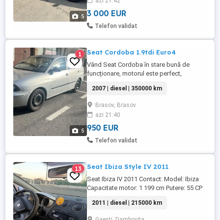
azi 21:42
Perdeluțe de fabrică Schimbat chit
ambreiaj + volantă, ulei în cutia ...
3 000 EUR
5
Telefon validat
Seat Cordoba 1.9tdi Euro4
1
Vând Seat Cordoba în stare bună de
funcționare, motorul este perfect,
pornește oricând, nu consumă ulei , nu
2007 | diesel | 350000 km
scoate fum și trage perfect. Pe partea
estetică prezintă defecte are totuși o
Brasov, Brasov
vârstă. Acte valabile se vinde doar cu
azi 21:40
fiscal.
950 EUR
5
Telefon validat
Seat Ibiza Style IV 2011
13
Seat Ibiza IV 2011 Contact: Model: Ibiza
Capacitate motor: 1 199 cm Putere: 55 CP
Combustibil: Diesel Caroserie: Hatchback
2011 | diesel | 215000 km
Rulaj: 213 607 km Culoare: Gri An de
fabricatie: 2011 Numar de usi: 5 Stare:
Gaesti, Dambovita