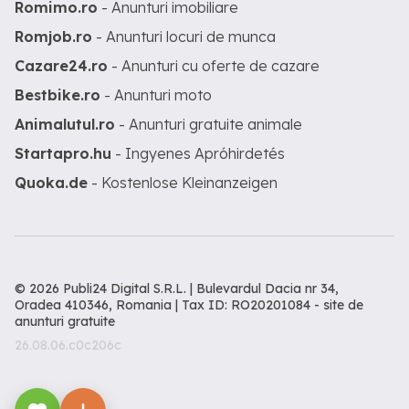
Romimo.ro
- Anunturi imobiliare
Romjob.ro
- Anunturi locuri de munca
Cazare24.ro
- Anunturi cu oferte de cazare
Bestbike.ro
- Anunturi moto
Animalutul.ro
- Anunturi gratuite animale
Startapro.hu
- Ingyenes Apróhirdetés
Quoka.de
- Kostenlose Kleinanzeigen
© 2026 Publi24 Digital S.R.L. | Bulevardul Dacia nr 34,
Oradea 410346, Romania | Tax ID: RO20201084 -
site de
anunturi gratuite
26.08.06.c0c206c