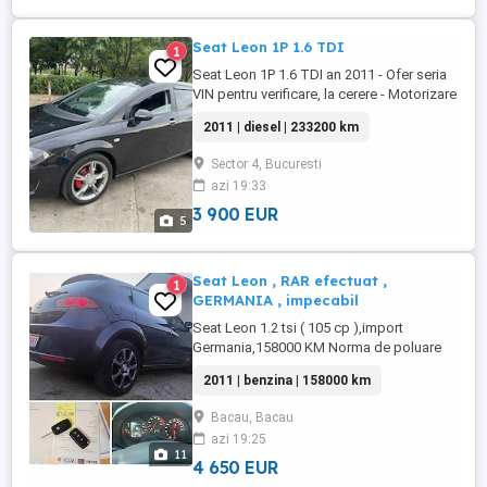
Seat Leon 1P 1.6 TDI
1
Seat Leon 1P 1.6 TDI an 2011 - Ofer seria
VIN pentru verificare, la cerere - Motorizare
1.6 TDI, 105 CP - An de fabricatie - 2011 -
2011 | diesel | 233200 km
Norma poluare - Euro 5 - Cutie manuala -
Kilometrii reali, verificabili Dotări: -
Sector 4, Bucuresti
Navigatie - Senzori presiune pneuri - ESP -
azi 19:33
Dublu climatronic - Anvelope vara
Hankook ...
3 900 EUR
5
Seat Leon , RAR efectuat ,
1
GERMANIA , impecabil
Seat Leon 1.2 tsi ( 105 cp ),import
Germania,158000 KM Norma de poluare
EURO 5 Masina are RAR.ul efectuat,stare
2011 | benzina | 158000 km
foarte buna NUMERE ROSII VALABILE ! In
vederea efectuarii RAR.ului s.a verificat
Bacau, Bacau
masina si s.au schimbat discurile ,placute
azi 19:25
fata spate,etrier,baterie noua. A nu se
11
compara cu masinile ...
4 650 EUR