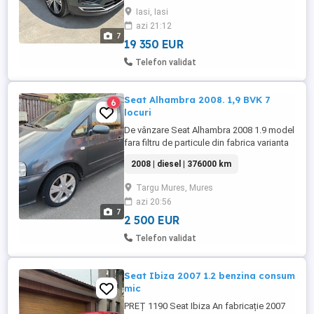
foarte mare grija de masina, vopsea
Iasi, Iasi
originala, fara nici un accident Revizie
azi 21:12
completa: ulei+ toate filtrele+placute frana
7
22.05.2026 km 111000 accept ...
19 350 EUR
Telefon validat
Seat Alhambra 2008. 1,9 BVK 7
6
locuri
De vânzare Seat Alhambra 2008 1.9 model
fara filtru de particule din fabrica varianta
7 locuri, întreținere la zi ,motor top BVK
2008 | diesel | 376000 km
116 CP , pentru orice detalii sunați ,se da
cu fiscal la zi.ITP recent valabil 09.07.2027
Targu Mures, Mures
azi 20:56
7
2 500 EUR
Telefon validat
Seat Ibiza 2007 1.2 benzina consum
mic
PREȚ 1190 Seat Ibiza An fabricație 2007