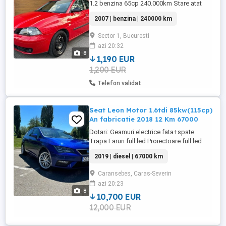
1.2 benzina 65cp 240.000km Stare atat
mecanica cat si estetica foarte buna Aer
2007 | benzina | 240000 km
condiționat ( merge foarte bine ) Servo
direcție Geamuri electrice Cauciucuri stare
Sector 1, Bucuresti
foarte buna Închidere centralizată
azi 20:32
8
1,190 EUR
1,200 EUR
Telefon validat
Seat Leon Motor 1.6tdi 85kw(115cp)
An fabricatie 2018 12 Km 67000
Dotari: Geamuri electrice fata+spate
Trapa Faruri full led Proiectoare full led
Stopuri full led Lampi interioare full led
2019 | diesel | 67000 km
Pilot automat Distronic(asistenta la
franare) Incalzire in scaune Climatronic pe
Caransebes, Caras-Severin
2 zone Navigatie touch screen(mare)
azi 20:23
Volan piele Comenzi pe volan Computer
8
bord Cutie manuala 5+1 Jante ...
10,700 EUR
12,000 EUR