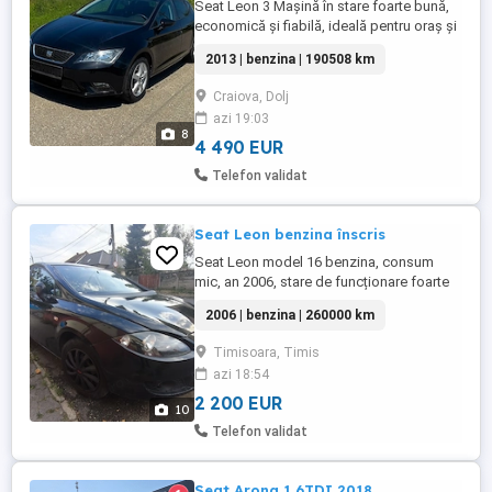
Seat Leon 3 Mașină în stare foarte bună,
economică și fiabilă, ideală pentru oraș și
drumuri lungi. *** DETALII * Prima
2013 | benzina | 190508 km
înmatriculare: 16.07.2013 * Norma poluare:
Euro 5 * Motor 1197CMC 4 cilindri 86CP
Craiova, Dolj
Benzină distribuție pe curea * Cutie
azi 19:03
manuală, 5 trepte * 190508KM carte
8
service * Airbaguri, ...
4 490 EUR
Telefon validat
Seat Leon benzina înscris
Seat Leon model 16 benzina, consum
mic, an 2006, stare de funcționare foarte
buna, ITP valabil din 5 august 2026, încă
2006 | benzina | 260000 km
un an, primul proprietar in Romania, de 2
ani. se vinde deocamdată nepregătită de
Timisoara, Timis
vânzare la prețul scris, sau mai încolo
azi 18:54
pregătita de vânzare la alt preț, deoarece
am cumpărat alta ...
2 200 EUR
10
Telefon validat
Seat Arona 1,6TDI,2018