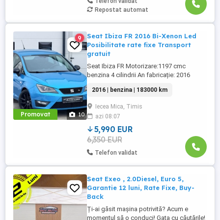
Telefon validat
Repostat automat
Seat Ibiza FR 2016 Bi-Xenon Led
9
Posibilitate rate fixe Transport
gratuit
Seat Ibiza FR Motorizare:1197 cmc
benzina 4 cilindrii An fabricație: 2016
Rulaj:183.000 km Cutie viteze manuala:5+1
2016 | benzina | 183000 km
rapoarte DOTĂRI -4 geamuri electrice -
Oglinzi electrice incalzite rabatabile
Iecea Mica, Timis
electric -Volan piele+piele perforată FR
Promovat
10
azi 08:07
reglabil -Comenzi pe volan -Climatronic -
Unitate multimedia ...
5,990 EUR
6,350 EUR
Telefon validat
Seat Exeo , 2.0Diesel, Euro 5,
Garantie 12 luni, Rate Fixe, Buy-
Back
Ți-ai găsit mașina potrivită? Acum e
momentul să o conduci! Gata cu căutările!