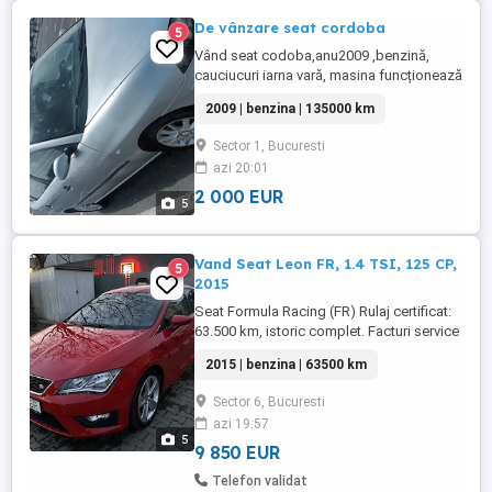
De vânzare seat cordoba
5
Vând seat codoba,anu2009 ,benzină,
cauciucuri iarna vară, masina funcționează
bine nu are nici o problema!
2009 | benzina | 135000 km
Sector 1, Bucuresti
azi 20:01
2 000 EUR
5
Vand Seat Leon FR, 1.4 TSI, 125 CP,
5
2015
Seat Formula Racing (FR) Rulaj certificat:
63.500 km, istoric complet. Facturi service
la zi. Primul proprietar. An 2015. Iunie,
2015 | benzina | 63500 km
Benzina, Cutie manuală, Mod condus
Normal Eco Sport Stopuri LED, Pilot
Sector 6, Bucuresti
automat (tempomat) Display cu touch
azi 19:57
screen, Volan FR piele cu comenzi
5
Senzori lumina, ploaie, presiune ...
9 850 EUR
Telefon validat