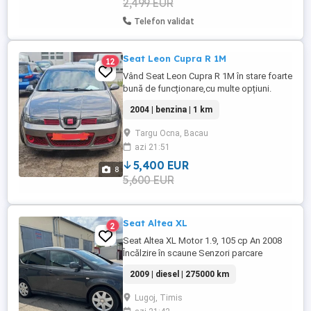
2,499 EUR
Telefon validat
Seat Leon Cupra R 1M
12
Vând Seat Leon Cupra R 1M în stare foarte
bună de funcționare,cu multe opțiuni.
Interiorul curățat în totalitate, nefumător și
2004 | benzina | 1 km
adusă din Elveția. Vama facuta deja si
platita (intre iunie-septembrie 2026 o voi
Targu Ocna, Bacau
imatricula) Distribuția și direcția făcute
azi 21:51
plus ambreajul toate schimbate. Uleiul ,
toate filtrele ...
5,400 EUR
8
5,600 EUR
Seat Altea XL
2
Seat Altea XL Motor 1.9, 105 cp An 2008
Încălzire în scaune Senzori parcare
Tempomat Oglinzi rabatabile electric și
2009 | diesel | 275000 km
încălzite Auxiliar Dublu climatronic
funcțional Faruri automate Km 275.000
Lugoj, Timis
Comenzi volan Geamuri electrice