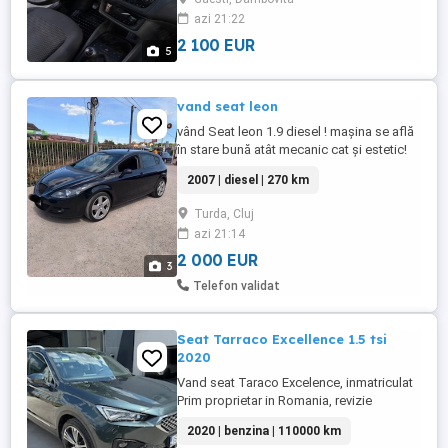
Utilizat Cutie de viteze: Manuala Volan:
azi 21:22
Partea stanga Inmatriculat Neimatriculat:
Inmatriculat Masina ...
2 100 EUR
5
vand seat leon
vând Seat leon 1.9 diesel ! mașina se află
în stare bună atât mecanic cat și estetic!
acte la zis jante r18 cauciucuri bune ! am
2007 | diesel | 270 km
factura cu ce s-a schimbat la mașină ! mai
multe detalii la tel
Turda, Cluj
azi 21:14
2 000 EUR
3
Telefon validat
Seat Tarraco Excellence 1.5 tsi
2020
Vand seat Taraco Excelence, inmatriculat
Prim proprietar in Romania, revizie
completa facuta recent impozit 150 lei
2020 | benzina | 110000 km
euro 6 Ofer serie, accept orice test, am