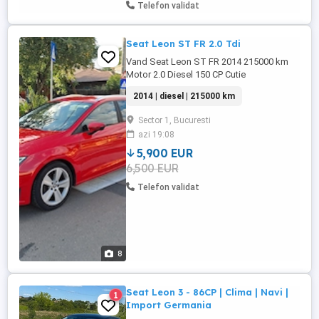
Telefon validat
Seat Leon ST FR 2.0 Tdi
Vand Seat Leon ST FR 2014 215000 km
Motor 2.0 Diesel 150 CP Cutie
manuala.6+1 trepte Echipare de fabrica FR
2014 | diesel | 215000 km
Clima automata Scaune incalzite 5 moduri
de conducere Ecran multimedia Senzori
Sector 1, Bucuresti
presiune roti Jante aliaj Faruri Full LED
azi 19:08
Start Stop Pilot automat Senzori parcare
spate Etc. Masina are ...
5,900 EUR
6,500 EUR
Telefon validat
8
Seat Leon 3 - 86CP | Clima | Navi |
1
Import Germania