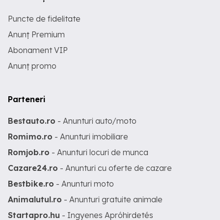
Puncte de fidelitate
Anunț Premium
Abonament VIP
Anunț promo
Parteneri
Bestauto.ro
- Anunturi auto/moto
Romimo.ro
- Anunturi imobiliare
Romjob.ro
- Anunturi locuri de munca
Cazare24.ro
- Anunturi cu oferte de cazare
Bestbike.ro
- Anunturi moto
Animalutul.ro
- Anunturi gratuite animale
Startapro.hu
- Ingyenes Apróhirdetés