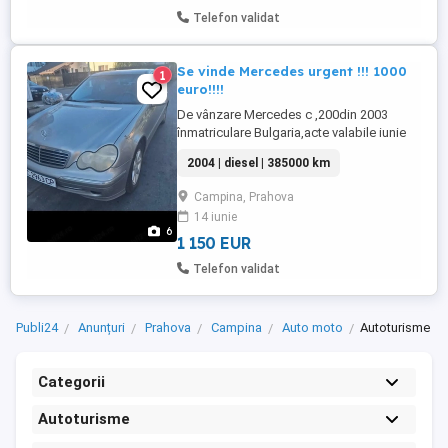
Telefon validat
Se vinde Mercedes urgent !!! 1000
1
euro!!!!
De vânzare Mercedes c ,200din 2003
înmatriculare Bulgaria,acte valabile iunie
2026,se pot prelungi actele.Se
2004 | diesel | 385000 km
deplasează pe orice distanță.Mici retușuri
la caroserie datorita vârstei.motor ok.
Campina, Prahova
14 iunie
6
1 150 EUR
Telefon validat
Publi24
Anunțuri
Prahova
Campina
Auto moto
Autoturisme
Categorii
Autoturisme