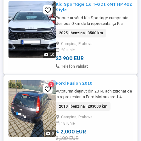
Kia Sportage 1.6 T-GDI 6MT HP 4x2
Style
Proprietar vând Kia Sportage cumparata
de noua 0 km de la reprezentanță Kia
România. Kia Sportage 1.6 TGDI 6MT
2025 | benzina | 3500 km
MY2025 Capacitate Motor : 1598 cmc
Putere : 160 CP Norma poluare : Euro 6 Tip
Campina, Prahova
combustibil : Benzină Asistență rutieră
20 iunie
inclusă pe 2026 Vopsea metalizată,
10
Deluxe White Tapițerie Saturn ...
23 900 EUR
Telefon validat
Ford Fusion 2010
1
Autoturim deținut din 2014, achizitionat de
la reprezentanta Ford Motorizare 1.4
benzina, 85 CP. Km 203000 reali Baterie
2010 | benzina | 203000 km
noua, in garantie Aer condiționat Geamuri
electrice față ABS ,servodirectie, volan
Campina, Prahova
reglabil, scaune reglabile, inchidere
18 iunie
centralizata, radio cd original . culoare gri
petrol Itp ...
2,000 EUR
5
2,100 EUR