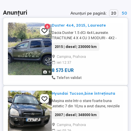
Anunțuri
20
50
Anunțuri pe pagină:
Duster 4x4, 2015, Laureate
6
Dacia Duster 1.5 dCi 4x4 Laureate.
TRACTIUNE 4 X 4 CU 3 MODURI - 4X2 -
4X4 AUTO - 4X4 GREU . Masina se
2015 | diesel | 230000 km
prezinta ca in poze! ITP valabil 06.2028
Asigurare valabila 2027 Rovinieta valabila
Campina, Prahova
2027 IMPOZIT: 100 lei an CONSUM: 4.8 litri
ieri 12:37
100 km Mai multe detalii la telefon
whatsapp. Pret 45 000 RON (echivalentul ...
8 573 EUR
9
Telefon validat
Hyundai Tucson,bine întreținuta
Mașina este într-o stare foarte buna
,estetic 7 din 10,nu a avut daune, reviziile
făcute la zi cu facturi,consumabile
2007 | diesel | 348000 km
schimbate,distribuție
schimbata,injectoare schimbate. Dotări:
Campina, Prahova
ABS+ESP Airbag șofer + pasager ISOFIX
ieri 05:26