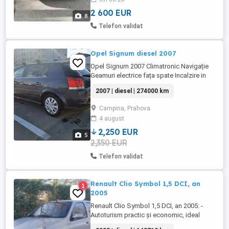
Clima Geamuri electrice fata și spate
Geamuri fumurii omologate spate
2 600 EUR
8
Închidere centralizată ...
Telefon validat
Opel Signum diesel 2007
Opel Signum 2007 Climatronic Navigație
Geamuri electrice fața spate Incalzire in
scaune față Senzori parcare față spate
2007 | diesel | 274000 km
Radio CD Cârlig remorcare Senzori de
ploaie Mini frigider + suport pahare +
Campina, Prahova
suport CD + doua măsuțe Bare portbagaj
4 august
originaleThule Jante de tabla cu anvelope
de iarna Jante ...
2,250 EUR
5
2,350 EUR
Telefon validat
Renault Clio Symbol 1,5 DCI, an
1
2005
Renault Clio Symbol 1,5 DCI, an 2005: -
Autoturism practic și economic, ideal
pentru începători, navetă sau oraş; - Tip