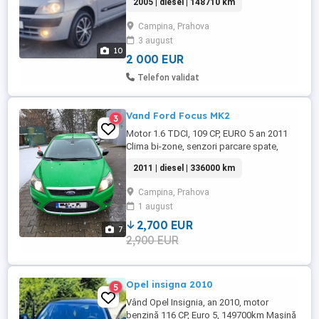
2005 | diesel | 148710 km
caroserie: Sedan l Berlină; - Culoare: Maro
l Bej; - Stare generală foarte bună; - Interior
Campina, Prahova
curat; - 4 uși, spațiu generos pentru
3 august
pasageri și bagaje; - Aer condiţionat; -
10
Volan cu comenzi, ...
2 000 EUR
Telefon validat
Vand Ford Focus MK2
3
Motor 1.6 TDCI, 109 CP, EURO 5 an 2011
Clima bi-zone, senzori parcare spate,
faruri, stergatoare parbriz. 4 geamuri
2011 | diesel | 336000 km
electrice Cruise control. Limitator viteza.
Radio CD Ford cu navigatie. ITP mai 2027,
Campina, Prahova
RCA valabil 17 .11, vignieta . 336000 km
1 august
Detin istoric vehicul RAR si istoric service
in Romania. ...
2,700 EUR
7
2,900 EUR
Opel insigna 2010
5
Vând Opel Insignia, an 2010, motor
benzină 116 CP, Euro 5, 149700km Mașină