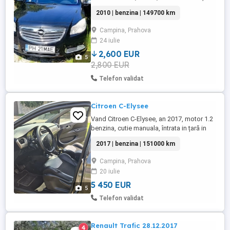
personală Cutie manuală 6 trepte
2010 | benzina | 149700 km
Distribuție schimbată recent Baterie
aproape nouă ITP valabil până în
Campina, Prahova
noiembrie 2026 Mașina este în stare bună
24 iulie
de funcționare, fără probleme tehnice,
pregătită de drum. Nu are asigurare ...
2,600 EUR
5
2,800 EUR
Telefon validat
Citroen C-Elysee
Vand Citroen C-Elysee, an 2017, motor 1.2
benzina, cutie manuala, întrata in țară in
2024. -jante aliaj, anvelope de vara -
2017 | benzina | 151000 km
carplay cu navigație -geamuri fata
electrice -închidere centralizata -oglinzi
Campina, Prahova
electrice -aer condiționat funcțional -pilot
20 iulie
automat -portbagaj electric -geamuri
colantate fata spate, ...
5 450 EUR
5
Telefon validat
Renault Trafic 28.12.2017
4