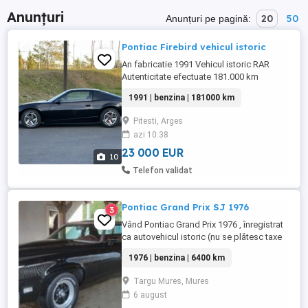
Anunțuri
20
50
Anunțuri pe pagină:
Pontiac Firebird vehicul istoric
An fabricatie 1991 Vehicul istoric RAR
Autenticitate efectuate 181.000 km
Anvelope BFGoodrich scris alb in relief
1991 | benzina | 181000 km
aproape noi # Optiuni : Jante R15
originale Cutie automata 4 overdrive
Pitesti, Arges
Tapiterie din catifea impecabila Scaune
azi 10:38
reglabile Volan reglabil Bord piele Volan
de piele T-top (trape detasabile) Inchidere
23 000 EUR
10
...
Telefon validat
Pontiac Grand Prix SJ 1976
3
Vând Pontiac Grand Prix 1976 , înregistrat
ca autovehicul istoric (nu se plătesc taxe
și impozite) . Mașina se prezintă intr-o
1976 | benzina | 6400 km
stare ireproșabila , nu are rugina , având in
vedere vârsta pe care o are . Este unică în
Targu Mures, Mures
România ca și model . Are următoarele
6 august
dotări : interior roșu de catifea , geamuri