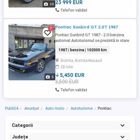
electrice ...
23 999 EUR
10
Telefon validat
Pontiac Sunbird GT 2.0T 1987
7
Pontiac Sunbird GT 1987 - 2.0 benzina
automat Autoturismul se prezintă in stare
buna. A fost importat in 1991 din SUA in
1987 | benzina | 102000 km
Zurich. Este unul din cele 1300 exemplare
vandute de catre General Motors. Este
Bistrita, Bistrita-Nasaud
radiat din Elvetia. Se poate inmatricula ca
28 iulie
vehicul istoric. (Necesar vama Retromobil
RAR) *Este ...
5,450 EUR
5
5,500 EUR
Telefon validat
Publi24
Anunțuri
Auto moto
Autoturisme
Pontiac
Categorii
Județe