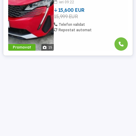
ieri 09:22
numere provizorii Se accepta verificare la
service ...
15,600 EUR
15,999 EUR
Telefon validat
Repostat automat
Promovat
15