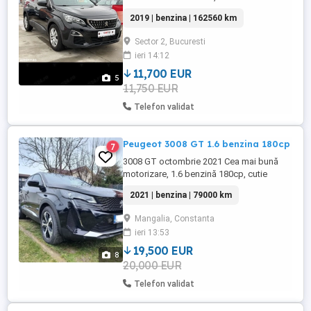
AUTOMATA BORD DIGITAL FARURI LED
2019 | benzina | 162560 km
NAVIGATIE SENZORI PARCARE FATA-
SPATE BUTON SPORT ASISTENTA
Sector 2, Bucuresti
SCHIMBARE BANDA START STOP
ieri 14:12
INTERIOR IMPECABIL PROIECTOARE LED
VOLAN PIELE CU COMENZI PADELE VOLAN
11,700 EUR
5
...
11,750 EUR
Telefon validat
Peugeot 3008 GT 1.6 benzina 180cp
7
3008 GT octombrie 2021 Cea mai bună
motorizare, 1.6 benzină 180cp, cutie
automată Aisin 8+1. Versiunea aceasta de
2021 | benzina | 79000 km
motor este mult mai buna decat cea de
1.2 (motor slab si dezechilibrat, in 3
Mangalia, Constanta
cilindri) sau decat cele diesel cu probleme
ieri 13:53
la pompele de Ad-Blue. Fără accident, fără
elemente de caroserie ...
19,500 EUR
8
20,000 EUR
Telefon validat