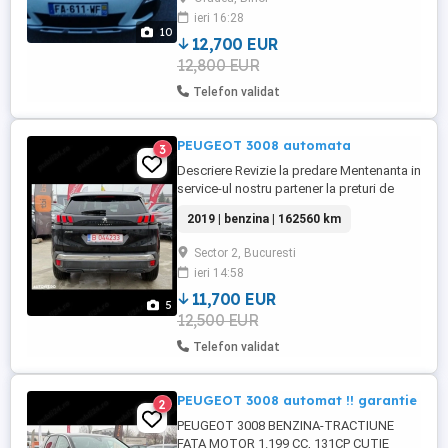
fata ,spate ultima revizie anuală in
ieri 16:28
iulie,schimbat ulei motor cu filtre aferente.
10
ITP ...
12,700 EUR
12,800 EUR
Telefon validat
PEUGEOT 3008 automata
3
Descriere Revizie la predare Mentenanta in
service-ul nostru partener la preturi de
distribuitor Kilometri certificati pe factura
2019 | benzina | 162560 km
de achizitie Garantie 12 luni-posibilitate
extra garantie Dobanda de la 6,99%
Sector 2, Bucuresti
an(rata fixa de la 320e luna) fara alte
ieri 14:58
comisione Finantarea se face prin ...
11,700 EUR
5
12,500 EUR
Telefon validat
PEUGEOT 3008 automat !! garantie
2
PEUGEOT 3008 BENZINA-TRACTIUNE
FATA MOTOR 1.199 CC, 131CP CUTIE