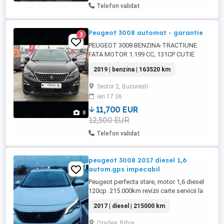
Telefon validat
Peugeot 3008 automat - garantie
3
PEUGEOT 3008 BENZINA-TRACTIUNE
FATA MOTOR 1.199 CC, 131CP CUTIE
AUTOMATA BORD DIGITAL FARURI LED
2019 | benzina | 163520 km
NAVIGATIE SENZORI PARCARE FATA-
SPATE BUTON SPORT ASISTENTA
Sector 2, Bucuresti
SCHIMBARE BANDA START STOP
ieri 17:36
INTERIOR IMPECABIL PROIECTOARE LED
VOLAN PIELE CU COMENZI PADELE VOLAN
11,700 EUR
8
BLUETOOTH ...
12,500 EUR
Telefon validat
peugeot 3008 2017 diesel 1,6
autom.gps impecabil
Peugeot perfecta stare, motor 1,6 diesel
120cp. 215.000km revizii carte servicii la
zi. la 190.000 km sau schimbat: distribuția;
2017 | diesel | 215000 km
curea, pompa apa,lanț există facturi, filtre
,ulei cutie viteze. discuri ,plăcute frana,
Oradea, Bihor