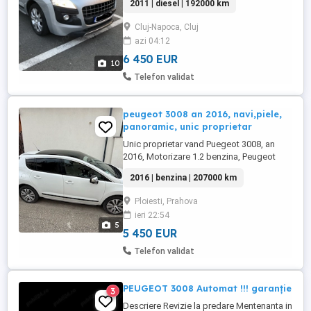
2011 | diesel | 192000 km
*VF30U9HR8BS223578 *Bielete de
direcție, antiruliu, pivoți schimbate *Cutie
Cluj-Napoca, Cluj
viteze automată (robotizată)6+1 viteze
azi 04:12
*Panoramic *Perdelute geamuri, folie UV
Masterfol *Dublu climatronic *Comenzi ...
6 450 EUR
10
Telefon validat
peugeot 3008 an 2016, navi,piele,
panoramic, unic proprietar
Unic proprietar vand Puegeot 3008, an
2016, Motorizare 1.2 benzina, Peugeot
3008 Data fabricație 2016, Motor 1.2
2016 | benzina | 207000 km
benzina Km 207.000. Cutie viteze manuala
Dotari : Panoramic, Head up display, clima
Ploiesti, Prahova
bizonala, camera marsarier, faruri
ieri 22:54
aitomate, Stare excelenta, control
5
tracțiune, Hill Holder, Isofix, USB, ...
5 450 EUR
Telefon validat
PEUGEOT 3008 Automat !!! garanție
3
Descriere Revizie la predare Mentenanta in