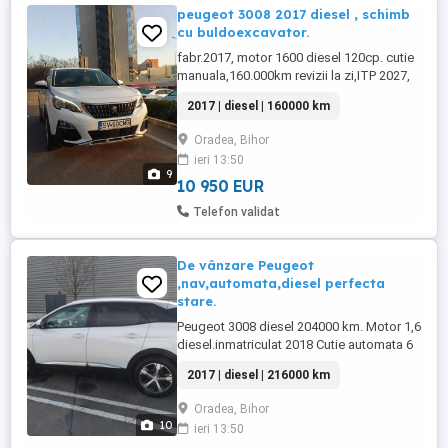
peugeot 3008 2017 diesel , schimb
cu buldoexcavator.
fabr.2017, motor 1600 diesel 120cp. cutie
manuala,160.000km revizii la zi,ITP 2027,
asig ,tx Dr val. întreținut Intr exter perfect
2017 | diesel | 160000 km
fara evenimente senzori parcare f + s
anvel momentan iarna. alb , SUV de oraș
Oradea, Bihor
consum testat:4,8-5,6%fisc pe loc.
ieri 13:50
9
10 950 EUR
Telefon validat
De vânzare Peugeot
,nav,automata,diesel perfecta
stare.
Peugeot 3008 diesel 204000 km. Motor 1,6
diesel.inmatriculat 2018 Cutie automata 6
trepte și padele volan.Mod sport. Trapa
2017 | diesel | 216000 km
automata, Ornamente nichelate: spoiler,
uși, tobe. Bare portbagaj,geamuri fumurii
Oradea, Bihor
spate, Gps, senzori parcare ,camera
10
ieri 13:50
video. Multimedia, tel full. senzori