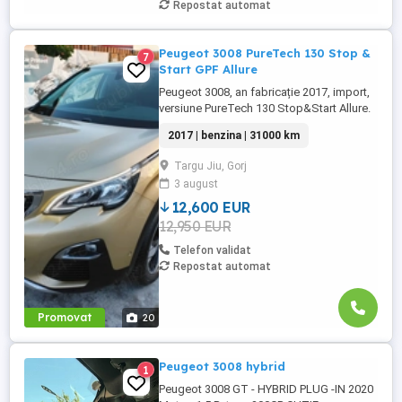
Repostat automat
Peugeot 3008 PureTech 130 Stop &
7
Start GPF Allure
Peugeot 3008, an fabricație 2017, import,
versiune PureTech 130 Stop&Start Allure.
SUV modern, recunoscut pentru
2017 | benzina | 31000 km
consumul redus, fiabilitate și dotări
avansate de siguranță și confort. Mașina
Targu Jiu, Gorj
se prezintă într-o stare tehnică foarte
3 august
bună, cu multiple echipamente pentru o
experiență completă la volan. -Prima ...
12,600 EUR
12,950 EUR
Telefon validat
Repostat automat
Promovat
20
Peugeot 3008 hybrid
1
Peugeot 3008 GT - HYBRID PLUG -IN 2020