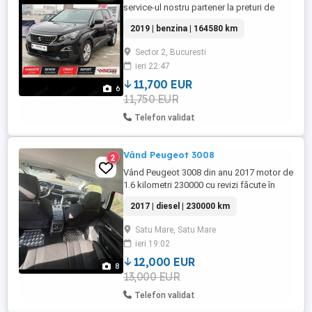
service-ul nostru partener la preturi de
distribuitor Kilometri certificati pe factura
2019 | benzina | 164580 km
de achizitie Garantie 12 luni-posibilitate
extra garantie Dobanda de la 6,99%
Sector 2, Bucuresti
an(rata fixa de la 320e luna) fara alte
ieri 22:47
comisione Finantarea se face prin ...
11,700 EUR
6
11,750 EUR
Telefon validat
Vând Peugeot 3008
2
Vând Peugeot 3008 din anu 2017 motor de
1.6 kilometri 230000 cu revizi făcute în
fiecare an . Cu factura pot dovedi.masina
2017 | diesel | 230000 km
este înmatriculată în România pozele sunt
făcute înainte de a inmatricula .
Satu Mare, Satu Mare
ieri 19:02
12,000 EUR
8
13,000 EUR
Telefon validat