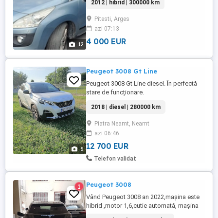
2012 | hibrid | 300000 km
4%. -taxa primarie 10 ron an -recent adusa
din Franta -200 CP (163+37) -tractiune 4x4.
Pitesti, Arges
-cutie viteze automata -senzori parcare
azi 07:13
fata si spate -lumini zi led -4 geamuri
electrice -sistem asistenta ...
4 000 EUR
12
Peugeot 3008 Gt Line
Peugeot 3008 Gt Line diesel. În perfectă
stare de funcționare.
2018 | diesel | 280000 km
Piatra Neamt, Neamt
azi 06:46
12 700 EUR
5
Telefon validat
Peugeot 3008
1
Vând Peugeot 3008 an 2022,maşina este
hibrid ,motor 1,6,cutie automată, maşina
este inpecabilă, Km 160000 mai multe