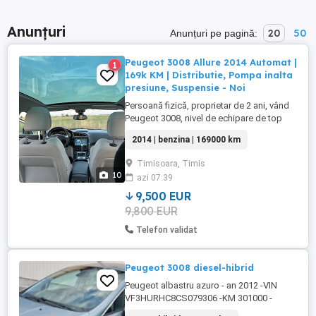
Anunțuri
20
50
Anunțuri pe pagină:
Peugeot 3008 Allure 2014 Automat |
1
169k KM | Distributie, Pompa inalta
presiune, Suspensie - Noi
Persoană fizică, proprietar de 2 ani, vând
Peugeot 3008, nivel de echipare de top
Allure, an de fabricație 2014, cu un rulaj
2014 | benzina | 169000 km
real de 169.000 km. Dacă cunoașteți
această motorizare (1.6 THP), știți că este
Timisoara, Timis
foarte sensibilă dacă este neglijată. Acest
10
azi 07:39
exemplar este complet diferit: este o
mașină în care ...
9,500 EUR
9,800 EUR
Telefon validat
Peugeot 3008 diesel-hibrid
Peugeot albastru azuro - an 2012 -VIN
VF3HURHC8CS079306 -KM 301000 -
scaune textil -consum foarte micccccc