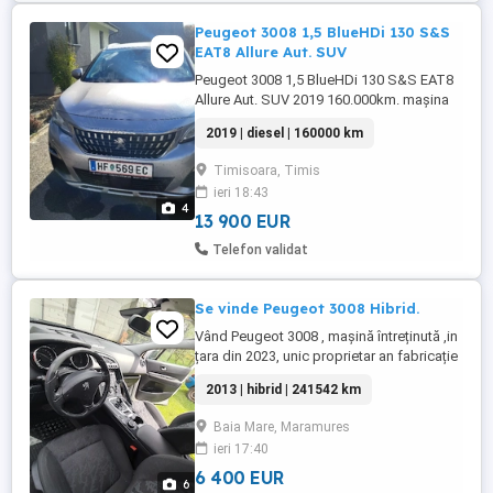
Peugeot 3008 1,5 BlueHDi 130 S&S
EAT8 Allure Aut. SUV
Peugeot 3008 1,5 BlueHDi 130 S&S EAT8
Allure Aut. SUV 2019 160.000km. mașina
se află în Austria și este încă înmatriculată.
2019 | diesel | 160000 km
Are verificare tehnică pana în Iunie +4 luni.
revizie facute doar la reprezentanța
Timisoara, Timis
Peugeot. Mașina este top și suntem foarte
ieri 18:43
mulțumiți de ea dar ne-a rămas mică.
4
pentru mai multe ...
13 900 EUR
Telefon validat
Se vinde Peugeot 3008 Hibrid.
Vând Peugeot 3008 , mașină întreținută ,in
țara din 2023, unic proprietar an fabricație
2013, motorizare 2000, cod RH02+hibrid,
2013 | hibrid | 241542 km
kilometri 241542 in creștere, cutie
automată, senzori parcare, pilot
Baia Mare, Maramures
automat...etc. Ofer fiscal pe loc.
ieri 17:40
6 400 EUR
6