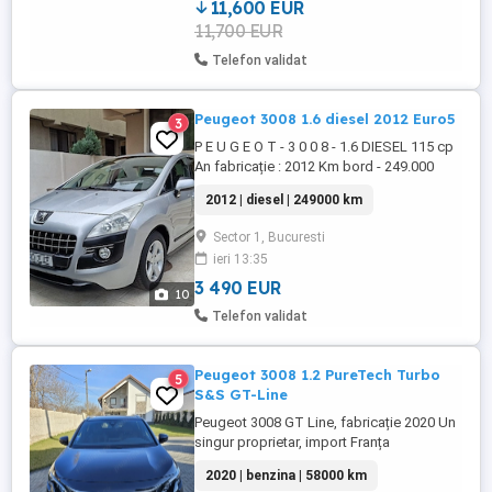
coliziune și împrejurimi, Revizie ...
11,600 EUR
11,700 EUR
Telefon validat
Peugeot 3008 1.6 diesel 2012 Euro5
3
P E U G E O T - 3 0 0 8 - 1.6 DIESEL 115 cp
An fabricație : 2012 Km bord - 249.000
REALI Capacitate cilindrică : 1598cmc
2012 | diesel | 249000 km
Norma Poluare EURO 5 Combustibil :
DIESEL Se prezintă în stare buna, Fara
Sector 1, Bucuresti
Rugină îngrijită bine, interior foarte curat.
ieri 13:35
REVIZII EFECUTATE LA TIMP VOLANTA +
AMBREAJ NOU Dotari: - ...
3 490 EUR
10
Telefon validat
Peugeot 3008 1.2 PureTech Turbo
5
S&S GT-Line
Peugeot 3008 GT Line, fabricație 2020 Un
singur proprietar, import Franța
Înmatriculată recent in România Rulaj
2020 | benzina | 58000 km
58.000 km Motorizare 1.2 Benzină- 130 CP