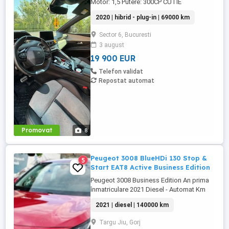
Motor: 1,5 Putere: 300CP CUTIE
AUTOMATA Combustibil: HYBRID PLUG -
2020 | hibrid - plug-in | 69000 km
IN Tip Caroserie : SUV Rulaj: 69000 km
Pret vanzare: 19.900 EUR
Sector 6, Bucuresti
3 august
19 900 EUR
Telefon validat
Repostat automat
Promovat
8
Peugeot 3008 BlueHDi 130 Stop &
5
Start EAT8 Active Business Edition
Peugeot 3008 Business Edition An prima
înmatriculare 2021 Diesel - Automat Km
reali și garantați prin documente Garanție
2021 | diesel | 140000 km
inclusă 12 luni Finanțare rapidă persoane
fizice Credit rapid in 30 min Leasing
Targu Jiu, Gorj
financiar persoane juridice Se eliberează