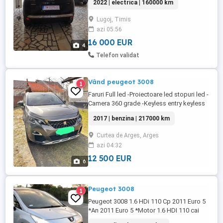
2022 | electrica | 160000 km
detali la telefon
Lugoj, Timis
azi 05:56
16 000 EUR
4
Telefon validat
Vând peugeot 3008
1
Faruri Full led -Proiectoare led stopuri led -
Camera 360 grade -Keyless entry keyless
go -Padele volan -Line assist -Front assist
2017 | benzina | 217000 km
-Avertizare unghi mort -Navigație -Senzori
parcare față-spate -Plafon negru
Curtea de Arges, Arges
panoramic -Pachet complet siguranta
azi 04:32
activa si pasiva : airbag frontal, lateral,
cortina ...
12 500 EUR
6
Peugeot 3008
1
Peugeot 3008 1.6 HDi 110 Cp 2011 Euro 5
*An 2011 Euro 5 *Motor 1.6 HDI 110 cai
putere *Rulaj 192000 km(in creștere)