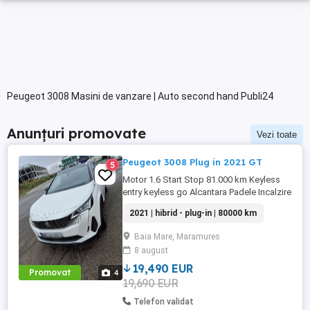
Peugeot 3008 Masini de vanzare | Auto second hand Publi24
Anunțuri promovate
Vezi toate
Peugeot 3008 Plug in 2021 GT
5
Motor 1.6 Start Stop 81.000 km Keyless
entry keyless go Alcantara Padele Incalzire
in scaune Masaj in scaune Mașina este
2021 | hibrid - plug-in | 80000 km
full
Baia Mare, Maramures
8 august
19,490 EUR
Promovat
4
19,690 EUR
Telefon validat