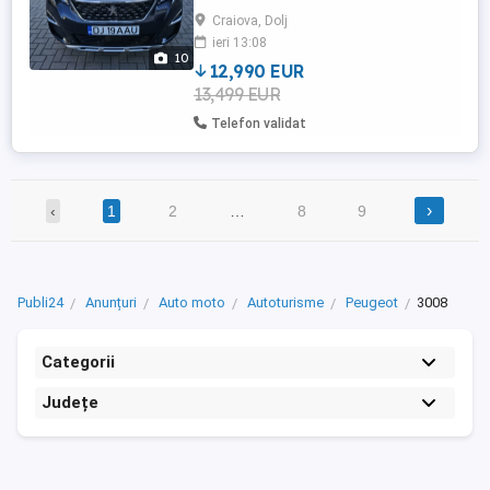
Cutie manuală 6 trepte Mașina se prezintă
Craiova, Dolj
în stare excepțională, atat estetic cât și
ieri 13:08
tehnic. Serie șasiu:
10
VF3MRHNSMLS104090 Dotări: - Keyless
12,990 EUR
...
13,499 EUR
Telefon validat
›
‹
1
2
…
8
9
Publi24
Anunțuri
Auto moto
Autoturisme
Peugeot
3008
Categorii
Județe