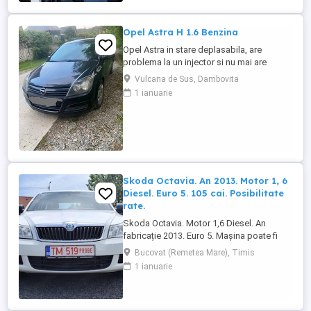
Opel Astra H 1.6 Benzina
Opel Astra in stare deplasabila, are
problema la un injector si nu mai are
putere dar se poate deplasa, pretul este
Vulcana de Sus, Dambovita
negociabil la fata locului, masina are si
1 ianuarie
instalație Gpl omologată.
Skoda Octavia. An 2013. Motor 1, 6
Diesel. Euro 5. 105 cai. Posibilitate
rate.
Skoda Octavia. Motor 1,6 Diesel. An
fabricație 2013. Euro 5. Mașina poate fi
achiziționată și în rate. Tel : 0729927037.
Bucovat (Remetea Mare), Timis
Dotări: Aer condiționat. Geamuri electrice.
1 ianuarie
Oglinzi electrice. Radio CD. Închidere
centralizată. Servodirecție. Airbaguri. Abs.