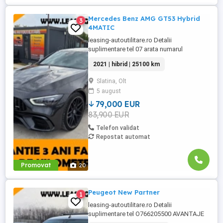
Mercedes Benz AMG GT53 Hybrid
3
4MATIC
leasing-autoutilitare.ro Detalii
suplimentare tel 07 arata numarul
AVANTAJE CLIENT: -Full Garantie 36luni
2021 | hibrid | 25100 km
sau km nelimitati -Ulei+filtre inlocuite la
24000 km reprezentanta Casa Auto Valcea
Slatina, Olt
-Posibilitate finantare leasing -Consultanta
5 august
pe parcursul procesului de achizitie -
Posibilitate livrare ...
79,000 EUR
83,900 EUR
Telefon validat
Repostat automat
Promovat
20
Peugeot New Partner
1
leasing-autoutilitare.ro Detalii
suplimentare tel O766205500 AVANTAJE
CLIENT: -Garantie pe cutie viteze si motor