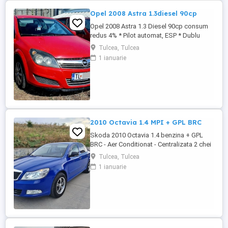
Opel 2008 Astra 1.3diesel 90cp
Opel 2008 Astra 1.3 Diesel 90cp consum
redus 4% * Pilot automat, ESP * Dublu
Climatronic * Geamuri electrice * Oglinzile
Tulcea, Tulcea
electrice * Servodirectie, ABS * Radio CD
1 ianuarie
original * Computer de bord * Senzori de
lumina * Centralizata + 2 chei * Bancheta
fractionabila # Motorizare foarte
economica Autoturism ...
2010 Octavia 1.4 MPI + GPL BRC
Skoda 2010 Octavia 1.4 benzina + GPL
BRC - Aer Conditionat - Centralizata 2 chei
- Geamuri electrice - Oglinzile electrice -
Tulcea, Tulcea
Computer de bord - Jante din aliaj usor -
1 ianuarie
Folii omologate RAR - Proiectoare de
ceata - RCD original + MP3 - Carlig de
remorcare - Bancheta fractionabila -
Portbagaj foarte incapator # ...