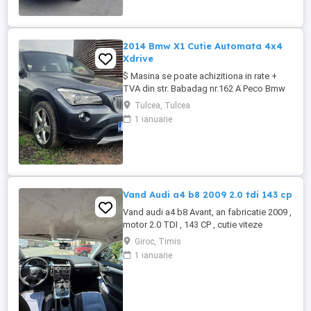
Portbagaj foarte incapator # ...
2014 Bmw X1 Cutie Automata 4x4
Xdrive
$ Masina se poate achizitiona in rate +
TVA din str. Babadag nr.162 A Peco Bmw
2014 X1 SUV 2.0d 143cp xDrive - Cutie
Tulcea, Tulcea
Automata - Tractiune integrala - Dublu
1 ianuarie
Climatronic - Geamuri electrice - Oglinzile
incalzite - Navigatie originala - Senzori de
parcare - Proiectoare ceata - Cotiera
fata+spate - Asistenta ...
Vand Audi a4 b8 2009 2.0 tdi 143 cp
Vand audi a4 b8 Avant, an fabricatie 2009 ,
motor 2.0 TDI , 143 CP , cutie viteze
manuala 6 trepte , tractiune fata Are ca
Giroc, Timis
dotari : -navigatie - faruri xenon -
1 ianuarie
climatizare automata -geamuri electrice -
oglinzi electrice -computer de bord -
Jante de tabla pe 16 de iarna montate
acum pe masina + jante ...