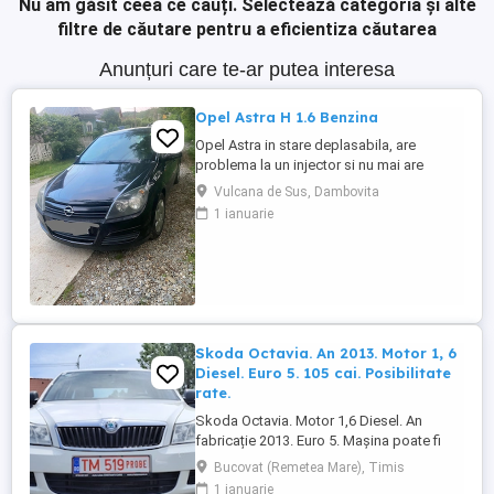
Nu am găsit ceea ce cauți.
Selectează categoria și alte
filtre de căutare pentru a eficientiza căutarea
Anunțuri care te-ar putea interesa
Opel Astra H 1.6 Benzina
Opel Astra in stare deplasabila, are
problema la un injector si nu mai are
putere dar se poate deplasa, pretul este
Vulcana de Sus, Dambovita
negociabil la fata locului, masina are si
1 ianuarie
instalație Gpl omologată.
Skoda Octavia. An 2013. Motor 1, 6
Diesel. Euro 5. 105 cai. Posibilitate
rate.
Skoda Octavia. Motor 1,6 Diesel. An
fabricație 2013. Euro 5. Mașina poate fi
achiziționată și în rate. Tel : 0729927037.
Bucovat (Remetea Mare), Timis
Dotări: Aer condiționat. Geamuri electrice.
1 ianuarie