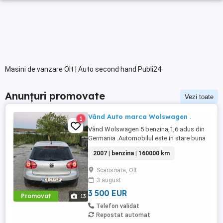
Masini de vanzare Olt | Auto second hand Publi24
Anunțuri promovate
Vezi toate
Vând Auto marca Wolswagen .
1
Vând Wolswagen 5 benzina,1,6 adus din
Germania .Automobilul este in stare buna
de functionare ,mai multe relatii la telefon
2007 | benzina | 160000 km
Elena Vasia,-
Scarisoara, Olt
3 august
3 500 EUR
Promovat
13
Telefon validat
Repostat automat