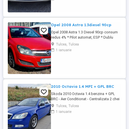
Oglinzi electrice. Radio CD. Închidere
centralizată. Servodirecție. Airbaguri. Abs.
Opel 2008 Astra 1.3diesel 90cp
Opel 2008 Astra 1.3 Diesel 90cp consum
redus 4% * Pilot automat, ESP * Dublu
Climatronic * Geamuri electrice * Oglinzile
Tulcea, Tulcea
electrice * Servodirectie, ABS * Radio CD
1 ianuarie
original * Computer de bord * Senzori de
lumina * Centralizata + 2 chei * Bancheta
fractionabila # Motorizare foarte
economica Autoturism ...
2010 Octavia 1.4 MPI + GPL BRC
Skoda 2010 Octavia 1.4 benzina + GPL
BRC - Aer Conditionat - Centralizata 2 chei
- Geamuri electrice - Oglinzile electrice -
Tulcea, Tulcea
Computer de bord - Jante din aliaj usor -
1 ianuarie
Folii omologate RAR - Proiectoare de
ceata - RCD original + MP3 - Carlig de
remorcare - Bancheta fractionabila -