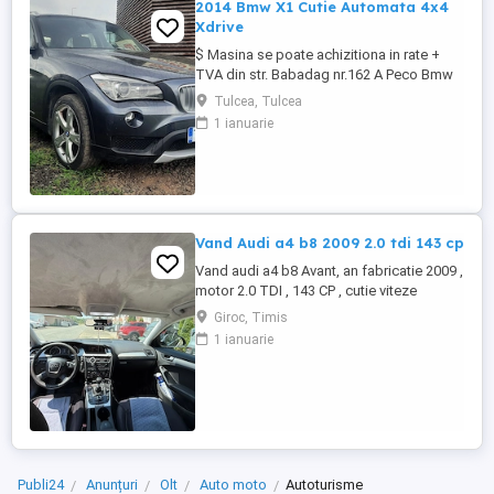
2014 Bmw X1 Cutie Automata 4x4
Xdrive
$ Masina se poate achizitiona in rate +
TVA din str. Babadag nr.162 A Peco Bmw
2014 X1 SUV 2.0d 143cp xDrive - Cutie
Tulcea, Tulcea
Automata - Tractiune integrala - Dublu
1 ianuarie
Climatronic - Geamuri electrice - Oglinzile
incalzite - Navigatie originala - Senzori de
parcare - Proiectoare ceata - Cotiera
fata+spate - Asistenta ...
Vand Audi a4 b8 2009 2.0 tdi 143 cp
Vand audi a4 b8 Avant, an fabricatie 2009 ,
motor 2.0 TDI , 143 CP , cutie viteze
manuala 6 trepte , tractiune fata Are ca
Giroc, Timis
dotari : -navigatie - faruri xenon -
1 ianuarie
climatizare automata -geamuri electrice -
oglinzi electrice -computer de bord -
Jante de tabla pe 16 de iarna montate
acum pe masina + jante ...
Publi24
Anunțuri
Olt
Auto moto
Autoturisme