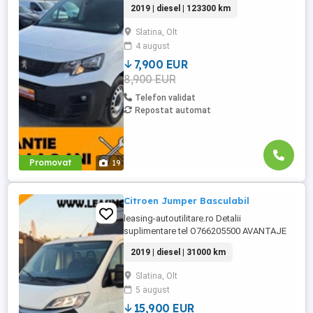
2019 | diesel | 123300 km
-GRATUIT Ulei+filtre la predare -Servicii
RAR -Eliberare numere provizorii -Control
Slatina, Olt
tehnic al calitatii -Posibilitate Buy Back -
4 august
Posibilitate finantare leasing -Consultanta
...
7,900 EUR
8,900 EUR
Telefon validat
Repostat automat
Promovat
19
Citroen Jumper Basculabil
leasing-autoutilitare.ro Detalii
suplimentare tel O766205500 AVANTAJE
CLIENT: -Garantie pe cutie viteze si motor
2019 | diesel | 31000 km
-GRATUIT Ulei+filtre la predare -Servicii
RAR -Eliberare numere provizorii -Control
Slatina, Olt
tehnic al calitatii -Posibilitate Buy Back -
5 august
Posibilitate finantare leasing -Consultanta
pe parcursul ...
15,900 EUR