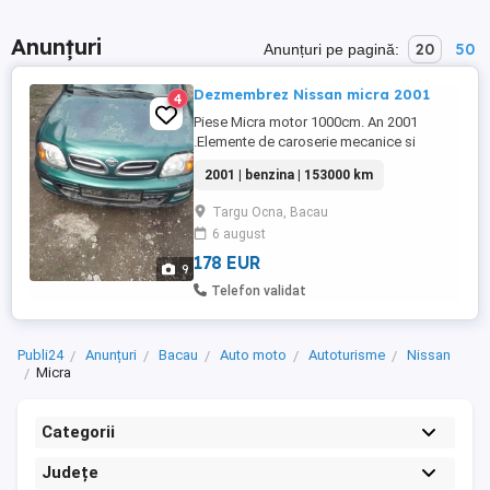
Anunțuri
20
50
Anunțuri pe pagină:
Dezmembrez Nissan micra 2001
4
Piese Micra motor 1000cm. An 2001
.Elemente de caroserie mecanice si
electrice tel. ..NU TRIMIT PRIN CURIER.
2001 | benzina | 153000 km
Targu Ocna, Bacau
6 august
178 EUR
9
Telefon validat
Publi24
Anunțuri
Bacau
Auto moto
Autoturisme
Nissan
Micra
Categorii
Județe