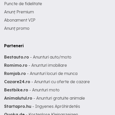
Puncte de fidelitate
Anunț Premium
Abonament VIP
Anunț promo
Parteneri
Bestauto.ro
- Anunturi auto/moto
Romimo.ro
- Anunturi imobiliare
Romjob.ro
- Anunturi locuri de munca
Cazare24.ro
- Anunturi cu oferte de cazare
Bestbike.ro
- Anunturi moto
Animalutul.ro
- Anunturi gratuite animale
Startapro.hu
- Ingyenes Apróhirdetés
Quoka.de
- Kostenlose Kleinanzeigen