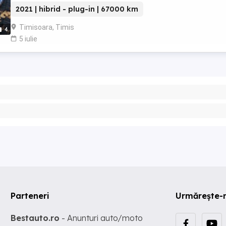
decembrie 2028 in limita a 150.000 ...
2021 | hibrid - plug-in | 67000 km
Timisoara, Timis
4
5 iulie
Parteneri
Urmărește-
Bestauto.ro
- Anunturi auto/moto