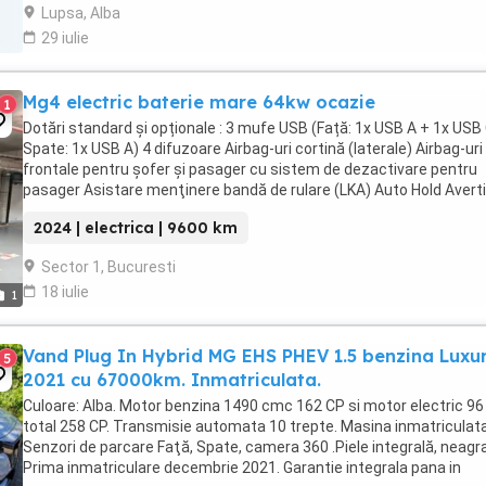
Lupsa, Alba
29 iulie
Mg4 electric baterie mare 64kw ocazie
1
Dotări standard și opționale : 3 mufe USB (Față: 1x USB A + 1x USB
Spate: 1x USB A) 4 difuzoare Airbag-uri cortină (laterale) Airbag-uri
frontale pentru șofer și pasager cu sistem de dezactivare pentru
pasager Asistare menţinere bandă de rulare (LKA) Auto Hold Avert
părăsire bandă de rulare ...
2024 | electrica | 9600 km
Sector 1, Bucuresti
18 iulie
1
Vand Plug In Hybrid MG EHS PHEV 1.5 benzina Luxu
5
2021 cu 67000km. Inmatriculata.
Culoare: Alba. Motor benzina 1490 cmc 162 CP si motor electric 96 
total 258 CP. Transmisie automata 10 trepte. Masina inmatriculata
Senzori de parcare Faţă, Spate, camera 360 .Piele integrală, neagra
Prima inmatriculare decembrie 2021. Garantie integrala pana in