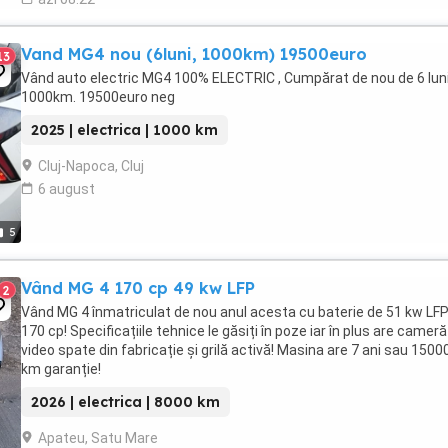
Vand MG4 nou (6luni, 1000km) 19500euro
13
Vând auto electric MG4 100% ELECTRIC , Cumpărat de nou de 6 luni
1000km. 19500euro neg
2025 | electrica | 1000 km
Cluj-Napoca, Cluj
6 august
5
Vând MG 4 170 cp 49 kw LFP
2
Vând MG 4 înmatriculat de nou anul acesta cu baterie de 51 kw LFP
170 cp! Specificațiile tehnice le găsiți în poze iar în plus are cameră
video spate din fabricație și grilă activă! Masina are 7 ani sau 1500
km garanție!
2026 | electrica | 8000 km
Apateu, Satu Mare