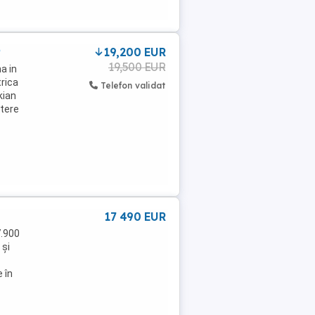
P
19,200 EUR
19,500 EUR
a in
rica
Telefon validat
kian
utere
17 490 EUR
7.900
 și
 în