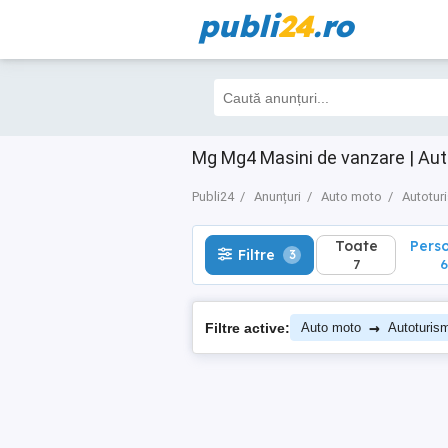
publi
24
.ro
Toate
Perso
Filtre
3
7
6
Mg Mg4 Masini de vanzare | Au
Publi24
Anunțuri
Auto moto
Autotur
Toate
Pers
Filtre
3
7
6
→
Filtre active:
Auto moto
Autoturis