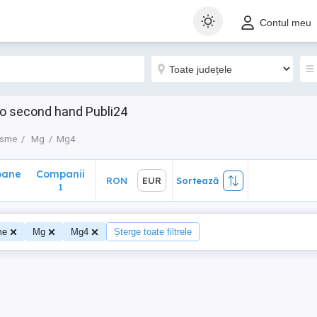
ane
Companii
RON
EUR
Sortează
Contul meu
1
to second hand Publi24
isme
Mg
Mg4
oane
Companii
RON
EUR
Sortează
1
me
Mg
Mg4
Șterge toate filtrele