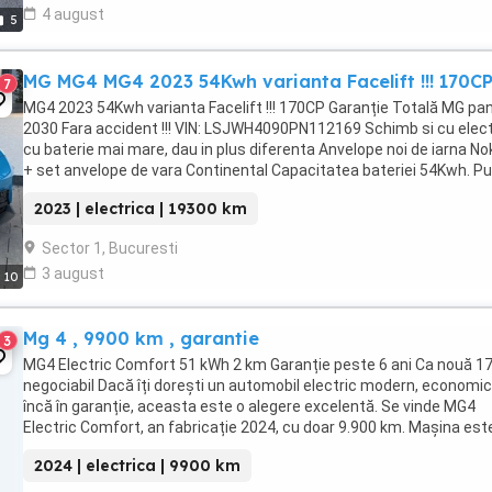
4 august
5
MG MG4 MG4 2023 54Kwh varianta Facelift !!! 170C
7
MG4 2023 54Kwh varianta Facelift !!! 170CP Garanție Totală MG pan
2030 Fara accident !!! VIN: LSJWH4090PN112169 Schimb si cu elect
cu baterie mai mare, dau in plus diferenta Anvelope noi de iarna No
+ set anvelope de vara Continental Capacitatea bateriei 54Kwh. P
motor 130 kw. Volan ...
2023 | electrica | 19300 km
Sector 1, Bucuresti
3 august
10
Mg 4 , 9900 km , garantie
3
MG4 Electric Comfort 51 kWh 2 km Garanție peste 6 ani Ca nouă 1
negociabil Dacă îți dorești un automobil electric modern, economic
încă în garanție, aceasta este o alegere excelentă. Se vinde MG4
Electric Comfort, an fabricație 2024, cu doar 9.900 km. Mașina este
stare impecabilă, ...
2024 | electrica | 9900 km