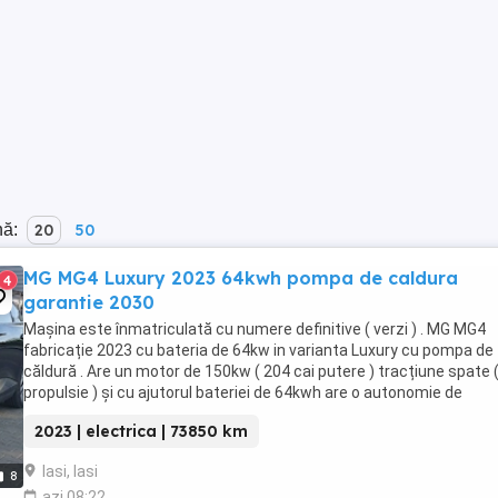
nă:
20
50
MG MG4 Luxury 2023 64kwh pompa de caldura
4
garantie 2030
Mașina este înmatriculată cu numere definitive ( verzi ) . MG MG4
fabricație 2023 cu bateria de 64kw in varianta Luxury cu pompa de
căldură . Are un motor de 150kw ( 204 cai putere ) tracțiune spate 
propulsie ) și cu ajutorul bateriei de 64kwh are o autonomie de
aproximativ 350 km la 130km h ( autostrada ...
2023 | electrica | 73850 km
Iasi, Iasi
8
azi 08:22