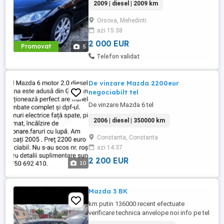
2009 | diesel | 2009 km
consumabile Mașina are keyles
entrykeyles go webasto încălzire scaune
Orsova, Mehedinti
clima duală piele scaune electrice cârlig
azi 15:38
remorcare,etc. Se da la prețul acesta
fiindcă este afectată de grindină ...
2 000 EUR
Promovat
5
Telefon validat
De vinzare Mazda 2200eur
negociabilt tel
De vinzare Mazda 6 tel
2006 | diesel | 350000 km
Constanta, Constanta
azi 14:37
2 200 EUR
10
Mazda 3 BK
km putin 136000 recent efectuate
verificare technica anvelope noi info pe tel