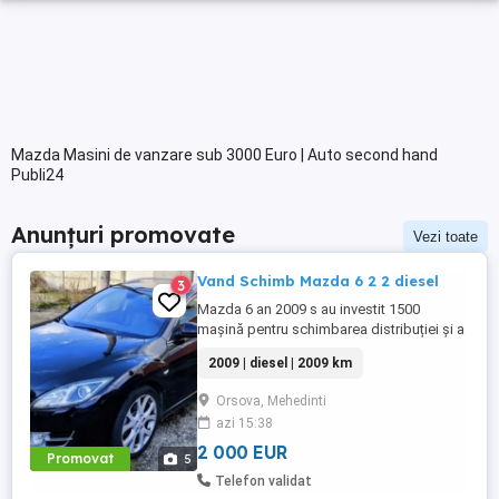
Mazda Masini de vanzare sub 3000 Euro | Auto second hand
Publi24
Anunțuri promovate
Vezi toate
Vand Schimb Mazda 6 2 2 diesel
3
Mazda 6 an 2009 s au investit 1500
mașină pentru schimbarea distribuției și a
mai mult piese articulație direcție ulei +
2009 | diesel | 2009 km
consumabile Mașina are keyles
entrykeyles go webasto încălzire scaune
Orsova, Mehedinti
clima duală piele scaune electrice cârlig
azi 15:38
remorcare,etc. Se da la prețul acesta
fiindcă este afectată de grindină ...
2 000 EUR
Promovat
5
Telefon validat