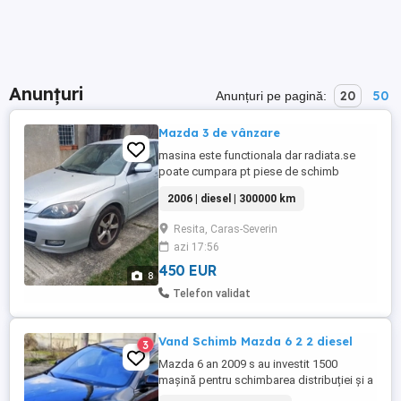
Anunțuri
20
50
Anunțuri pe pagină:
Mazda 3 de vânzare
masina este functionala dar radiata.se
poate cumpara pt piese de schimb
2006 | diesel | 300000 km
Resita, Caras-Severin
azi 17:56
450 EUR
8
Telefon validat
Vand Schimb Mazda 6 2 2 diesel
3
Mazda 6 an 2009 s au investit 1500
mașină pentru schimbarea distribuției și a
mai mult piese articulație direcție ulei +