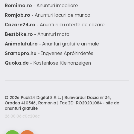
Romimo.ro
- Anunturi imobiliare
Romjob.ro
- Anunturi locuri de munca
Cazare24.ro
- Anunturi cu oferte de cazare
Bestbike.ro
- Anunturi moto
Animalutul.ro
- Anunturi gratuite animale
Startapro.hu
- Ingyenes Apróhirdetés
Quoka.de
- Kostenlose Kleinanzeigen
© 2026 Publi24 Digital S.R.L. | Bulevardul Dacia nr 34,
Oradea 410346, Romania | Tax ID: RO20201084 -
site de
anunturi gratuite
26.08.06.c0c206c