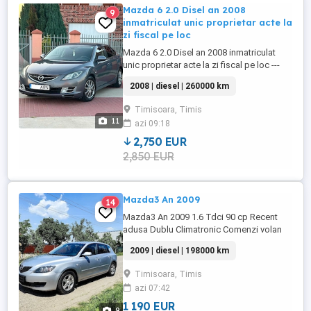
Mazda 6 2.0 Disel an 2008
9
inmatriculat unic proprietar acte la
zi fiscal pe loc
Mazda 6 2.0 Disel an 2008 inmatriculat
unic proprietar acte la zi fiscal pe loc ---
Dublu Klimatronik --- Geamuri electrice
2008 | diesel | 260000 km
fata - spate --- Oglinzi electrice (
Rabatabile la buton ) --- Pilot automat ---
Timisoara, Timis
Xenon --- Sistem audio BOSE --- Închidere
11
azi 09:18
centralizată --- Jante aliaj 17 --- Comenzi
volan --- ...
2,750 EUR
2,850 EUR
Mazda3 An 2009
14
Mazda3 An 2009 1.6 Tdci 90 cp Recent
adusa Dublu Climatronic Comenzi volan
Volan reglabil Volan piele 10 airbag-uri
2009 | diesel | 198000 km
Geamuri electrice Oglinzi încălzite și
electrice Sistem audio Sistem isofix Jenti
Timisoara, Timis
Aluminiu
azi 07:42
1 190 EUR
9