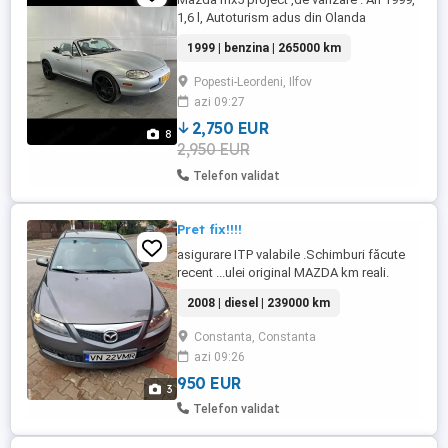
1,6 l, Autoturism adus din Olanda
,neînmatriculat, Schimbat plăcute,discuri
1999 | benzina | 265000 km
,filtre,ulei,lichid răcire. Necesită o verificare
sau schimbare a contactului sau a alarmei.
Popesti-Leordeni, Ilfov
azi 09:27
2,750 EUR
8
2,950 EUR
Telefon validat
Pret fix!!!!
asigurare ITP valabile .Schimburi făcute
recent ...ulei original MAZDA km reali.
Merge ok.
2008 | diesel | 239000 km
Constanta, Constanta
azi 09:26
950 EUR
3
Telefon validat