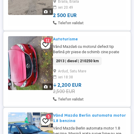
Braila, Braila
ieri 20:49
5
2 500 EUR
Telefon validat
Autoturisme
12
Vând Mazda6 cu motorul defect tip
Berlină ptr piese de schimb cine poate
schimba motorul caroseria arata stare
2013 | diesel | 210250 km
perfectă Euro 6 cauciucuri sânt f bune
gențile as ok schimbător de viteză
Ardud, Satu Mare
manuală
ieri 18:38
2,200 EUR
8
2,500 EUR
Telefon validat
Vând Mazda Berlin automata motor
5
1.8 benzina
Vând Mazda Berlin automata motor 1.8
benzina. Mașină arata super bine nu are