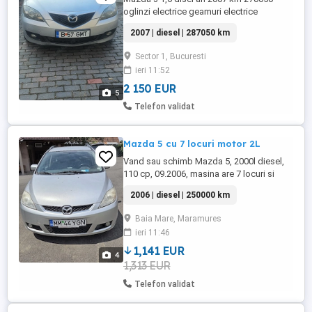
oglinzi electrice geamuri electrice
distribuție schimbata 1200 km bascule noi
2007 | diesel | 287050 km
volan reglabil și pe înălțime proprietar în
acte ITP valabil asigurare valabilă preț
Sector 1, Bucuresti
2150 euro .Rog samsarii sa se abțină.
ieri 11:52
relati la tel.
2 150 EUR
5
Telefon validat
Mazda 5 cu 7 locuri motor 2L
Vand sau schimb Mazda 5, 2000l diesel,
110 cp, 09.2006, masina are 7 locuri si
este in stare buna de funtionare, estetic 8
2006 | diesel | 250000 km
10 Aprox 250 mi km, A C Doar cu masina
mica de oras in 4 usi, gen: Suzuki, Toyota,
Baia Mare, Maramures
Honda, Mazda, Kia, Hyundai, Mitsubisi, in
ieri 11:46
cel mai rau caz Matiz
1,141 EUR
4
1,313 EUR
Telefon validat