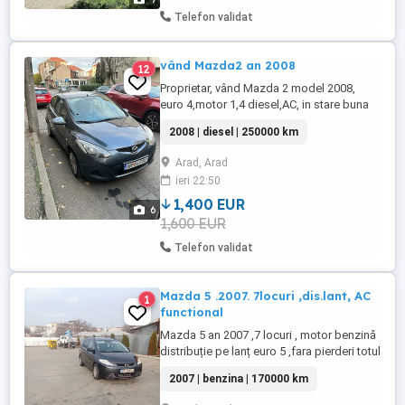
Telefon validat
vând Mazda2 an 2008
12
Proprietar, vând Mazda 2 model 2008,
euro 4,motor 1,4 diesel,AC, in stare buna
de funcționare, bine întreținută, acte la
2008 | diesel | 250000 km
zi,ofer fiscal, ITP valabil până în 2026sept ,
2 chei, geamuri și oglinzi electrice,radio
Arad, Arad
cd,anvelope all season, baterie nouă,
ieri 22:50
exterior ok, interior impecabil, mașina se
vinde cu ...
1,400 EUR
6
1,600 EUR
Telefon validat
Mazda 5 .2007. 7locuri ,dis.lant, AC
1
functional
Mazda 5 an 2007 ,7 locuri , motor benzină
distribuție pe lanț euro 5 ,fara pierderi totul
funcțional ,ac ok.
2007 | benzina | 170000 km