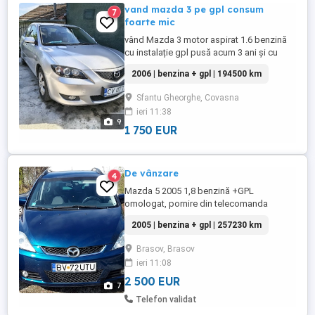
vand mazda 3 pe gpl consum
7
foarte mic
vând Mazda 3 motor aspirat 1.6 benzină
cu instalație gpl pusă acum 3 ani și cu
194.000 km și abia 20.000 km făcuți pe
2006 | benzina + gpl | 194500 km
gaz, cu cauciucuri noi Hankook all
season, in perfecta stare mecanica, - AC, -
Sfantu Gheorghe, Covasna
carpley, android auto -senzori spate, -
ieri 11:38
camera spate -faruri lupa -oglizi electrice
9
cu dezaburire - revizii ...
1 750 EUR
De vânzare
4
Mazda 5 2005 1,8 benzină +GPL
omologat, pornire din telecomanda
Viper,roti de vara și iarna 7 locuri
2005 | benzina + gpl | 257230 km
Brasov, Brasov
ieri 11:08
2 500 EUR
7
Telefon validat