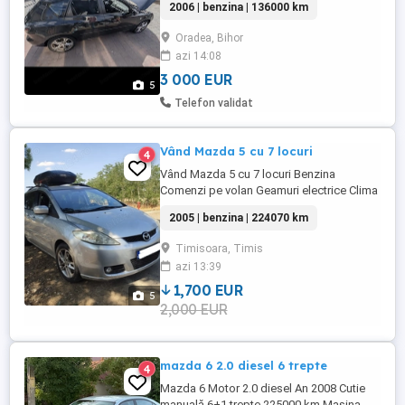
2006 | benzina | 136000 km
Oradea, Bihor
azi 14:08
3 000 EUR
5
Telefon validat
Vând Mazda 5 cu 7 locuri
4
Vând Mazda 5 cu 7 locuri Benzina
Comenzi pe volan Geamuri electrice Clima
Km 224061 Anul 2005 Alte detalii la telefon
2005 | benzina | 224070 km
Timisoara, Timis
azi 13:39
1,700 EUR
5
2,000 EUR
mazda 6 2.0 diesel 6 trepte
4
Mazda 6 Motor 2.0 diesel An 2008 Cutie
manuală 6+1 trepte 225000 km Mașina