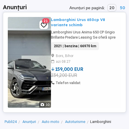
Anunțuri
20
50
Anunțuri pe pagină:
Lamborghini Urus 650cp V8
21
variante schimb
Lamborghini Urus Anima 650 CP Grigio
Brillante Predare Leasing Se oferă spre
vânzare sau predare leasing Lamborghini
2021 | benzina | 66970 km
Urus Anima, an fabricație 2021, într-o
configurație elegantă și completă, finisată
Bors, Bihor
în culoarea originală Grigio Brillante.
azi 08:27
Autovehiculul a fost adus în România în
septembrie 2022 ...
159,000 EUR
234,200 EUR
Telefon validat
10
Publi24
Anunțuri
Auto moto
Autoturisme
Lamborghini