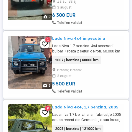
Zalau, Salaj
set de Lada 1500, și unul de Lada 1200.
3 august
Bara fata și spate care 2 seturi, de la 2103,
...
6 300 EUR
7
Telefon validat
Lada Niva 4x4 impecabila
1
Lada Niva 1.7 benzina. 4x4 accesorii
bulbar + roata 2 seturi de roti. 60.000 km
reali unic proprietar. functioneaza si arata
2007 | benzina | 60000 km
inpecabil. revizie efectuata recent ( 50 km
). culoare deosebita ( raptor ) antifonare
Brasov, Brasov
integral. faruri led , semnale led
3 august
5 500 EUR
5
Telefon validat
Lada Niva 4x4, 1,7 benzina, 2005
9
Lada niva 1.7 benzina, an fabricație 2005
adusa recent din Germania , doua locuri,
funcționează totul pe ia.
2005 | benzina | 121000 km