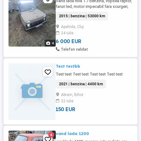
Vand lada niva 1.7 benzină, vopsea raptor,
faruri led, motor impecabil fara scurgeri,
reductor mic mare, blocant central.Are
2015 | benzina | 53000 km
rugina la prag dreapta,mai multe detalii la
nr de telefon.
Apahida, Cluj
24 iulie
6 000 EUR
4
Telefon validat
Test testbb
Test test Test test Test test Test test
2021 | benzina | 4400 km
Abram, Bihor
22 iulie
150 EUR
vand lada 1200
4