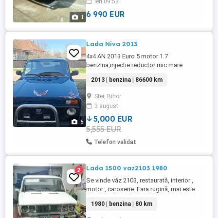
ieri 09:53
multe maruntisuri. Servo directie originala
de LADA, instalatie
6 990 EUR
1
GPL,Tomasetto,omologata ...
Lada Niva 2013
4x4 AN 2013 Euro 5 motor 1.7
benzina,injectie reductor mic mare
diferențial blocabil km 86600 fără rugina
2013 | benzina | 86600 km
masina impecabila + set genți si
cauciucuri asfalt
Stei, Bihor
3 august
5,000 EUR
5
5,555 EUR
Telefon validat
Lada 1500 vaz2103 1980
2
Se vinde văz 2103, restaurată, interior ,
motor , caroserie. Fara rugină, mai este
unpic de lucru pe ea, la partea electrica
1980 | benzina | 80 km
(cablaje faruri, relee). Mai sunt piese la ea,
ornamente crom masca etc, 2 Set jenti, un