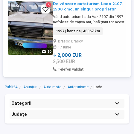
De vânzare autoturism Lada 2107,
5
1500 cmc, un singur proprietar
Vând autoturism Lada Vaz 2107 din 1997
nefolosit de câțiva ani, însă ținut tot acest
timp într-un garaj uscat. Este ideal pentru a
1997 | benzina | 48067 km
fi o mașină vintage în grija unor mâini
pricepute. Întregul sistem de frânare a
Brasov, Brasov
fost reînnoit, iar de atunci a mers ca. 30
17 iunie
km. Starea actuală este vizibilă în poze,
10
dar ...
2,000 EUR
2,500 EUR
Telefon validat
Publi24
Anunțuri
Auto moto
Autoturisme
Lada
Categorii
Județe