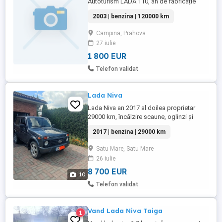
Autoturism LADA 110, an de fabricație
2003, vând sau schimb cu tricicleta
2003 | benzina | 120000 km
electrică. Detalii la telefon.
Campina, Prahova
27 iulie
1 800 EUR
Telefon validat
Lada Niva
Lada Niva an 2017 al doilea proprietar
29000 km, încălzire scaune, oglinzi și
geamuri electrice. Mai multe detalii la
2017 | benzina | 29000 km
telefon.
Satu Mare, Satu Mare
26 iulie
8 700 EUR
10
Telefon validat
Vand Lada Niva Taiga
1