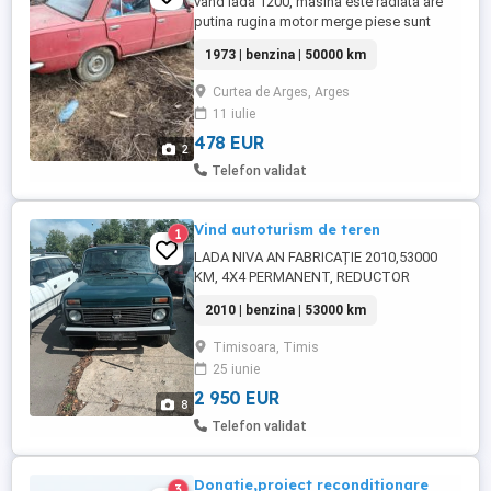
vand lada 1200, masina este radiata are
putina rugina motor merge piese sunt
originale
1973 | benzina | 50000 km
Curtea de Arges, Arges
11 iulie
478 EUR
2
Telefon validat
Vind autoturism de teren
1
LADA NIVA AN FABRICAȚIE 2010,53000
KM, 4X4 PERMANENT, REDUCTOR
MIC+MARE, CUTIE VITEZE CU 5
2010 | benzina | 53000 km
TREPTE+MERS ÎNAPOI. TRAPĂ
ELECTRICA WEBASTO MARE ( SEMI
Timisoara, Timis
CABRIO). CAUCIUCURI DE IARNA NOI
25 iunie
MAȘINA ESTE IN STARE BUNĂ NERULATA
IN ROMANIA. NU A AVUT NR ROSII.INFO .
2 950 EUR
8
Telefon validat
Donatie,proiect reconditionare
3