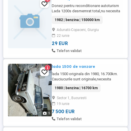
Donez pentru reconditionare autoturism
Lada 1200s desmemrat total,nu necesita
reparatii grave ,motorul si cutia in stare
1982 | benzina | 150000 km
buna de functionare,nu consuma ulei
deloc.Am piese noi de tinichigerie si
Adunatii-Copaceni, Giurgiu
mecanica din anul 2025,(valoare 2500 euro
22 iunie
cu bani).Este inmatriculata pe Bucuresti si
o ofer doar unui colectionar.Este ...
29 EUR
Telefon validat
lada 1500 de vanzare
1
lada 1500 originala din 1980, 16.700km.
Cauciucurile sunt originale,necesita
vopsitorie sunt propietar. preț 7.500
1980 | benzina | 16700 km
negociabil Nr.tel Nr.tel:
Sector 1, Bucuresti
19 iunie
7 500 EUR
5
Telefon validat