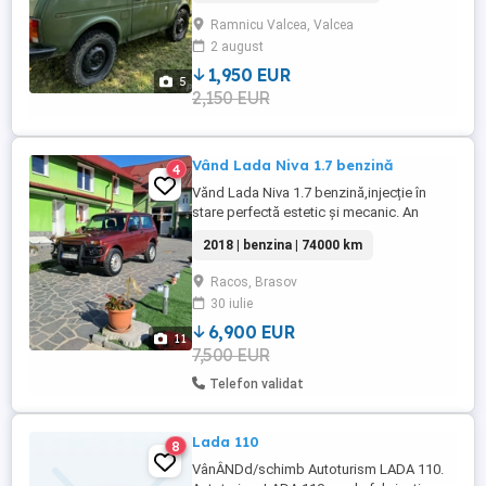
Ramnicu Valcea, Valcea
2 august
1,950 EUR
5
2,150 EUR
Vând Lada Niva 1.7 benzină
4
Vănd Lada Niva 1.7 benzină,injecție în
stare perfectă estetic și mecanic. An
2018,km 74000,vopsea originală fără
2018 | benzina | 74000 km
rugină. Bara față metal,scut din tablă pe
dedesubt,lămpi LED,geamuri electrice,
Racos, Brasov
oglinzi electrice, încălzire în
30 iulie
scaune,anvelope de teren+ un set de
anvelope de stradă noi cu jenți aluminiu, ...
6,900 EUR
11
7,500 EUR
Telefon validat
Lada 110
8
VânÂNDd/schimb Autoturism LADA 110.