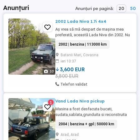
Anunțuri
20
50
Anunțuri pe pagină:
2002 Lada Niva 1.7i 4x4
Aș vrea să mă despart de mașina mea
preferată, această Lada Niva din 2002. Nu
prea am folosit-o în ultima vreme, anul
2002 | benzina | 113000 km
acesta nu am parcurs nici măcar 300 km
cu ea. ITP-ul valabil până martie 2027, RCA
Batanii Mari, Covasna
pâna mai 2027. De când o am, am investit
ieri 10:37
în ea o mulțime de bani, pasiune și timp.
Are câteva defecte ...
3,600 EUR
10
3,800 EUR
Telefon validat
Vand Lada Niva pickup
1
Masina a fost desfacuta bucati,
sudata,sablata,grunduita si reconstruita
complet, cu piese de pe un Niva 2010
2004 | benzina + gpl | 50000 km
adusa din Germania,are multe elemente
noi.. tapiterie tavan,izolatii si mocheta
Arad, Arad
podea, baterie noua, ambreaj nou, si