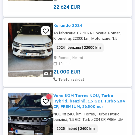
ani - 150.000 km garanție extinsă pentru
motor, transmisie ...
22 624 EUR
Korando 2024
An fabricație: 07. 2024, Locație: Roman,
Kilometraj: 22000 km, Motorizare: 1.5
Turbo benzină, 163 CP Transmisie:
2024 | benzina | 22000 km
Automată Tracțiune: Față Normă de
poluare: Euro 6D Carte service: Da, revizii
Roman, Neamt
la zi Garanție: Activă până în 2029 sau
19 iulie
100.000 km (motor, CV si turbina : 04.08
2034 sau 150.000 km) Dotări ...
21 000 EUR
5
Telefon validat
Vand KGM Torres NOU, Turbo
1
Hybrid, benzină, 1.5 GDI Turbo 204
CP, PREMIUM, 36.500 eur
NOU !!!! 2400 km, Torres, Turbo Hybrid,
benzină, 1.5 GDI Turbo 204 CP, PREMIUM
Culoare FOREST green (metalizat) Stare
2025 | hibrid | 2400 km
perfecta. Achizionat in 30 ianuarie 2026.