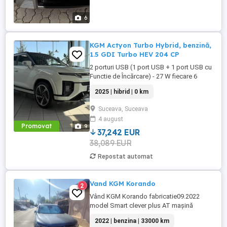
6
KGM Actyon Turbo Hybrid, benzină,
1.5 GDI Turbo HEV 204 CP
2 porturi USB (1 port USB + 1 port USB cu
Functie de Încărcare) - 27 W fiecare 6
difuzoare ACC Pilot automat adaptiv AEBS
2025 | hibrid | 0 km
Sistem de franare de urgenta autonoma
(cu FCW avertizare de coliziune frontala)
Suceava, Suceava
Aer condiționat automat pe 2 zone față
4 august
Airbag lateral pentru pasagerii din ...
Promovat
9
37,242 EUR
38,089 EUR
Repostat automat
Vand KGM Korando
2
Vând KGM Korando fabricatie09.2022
model Smart clever plus AT mașină
întreținută cu toate reviziile la zi in service
2022 | benzina | 33000 km
de unde a fost cumpărată mașina are in