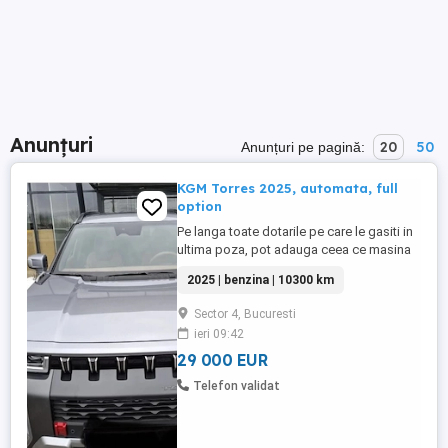
Anunțuri
20
50
Anunțuri pe pagină:
KGM Torres 2025, automata, full
option
Pe langa toate dotarile pe care le gasiti in
ultima poza, pot adauga ceea ce masina
are extra si intra in echiparea premium. -
2025 | benzina | 10300 km
cutie automata - perdelute usi pasageri
spate - geamuri negre din fabrica spate si
Sector 4, Bucuresti
luneta - extra faruri ceata led - incalzire in
ieri 09:42
volan, scaune fata si bancheta spate - ...
29 000 EUR
Telefon validat