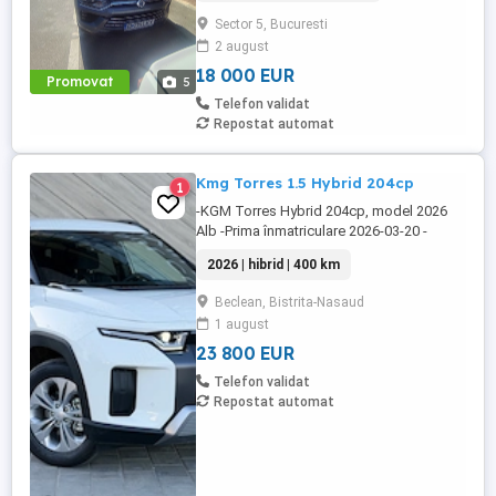
prezent 33000km in urcare. Mai multe
Sector 5, Bucuresti
detalii la telefon.
2 august
18 000 EUR
Promovat
5
Telefon validat
Repostat automat
Kmg Torres 1.5 Hybrid 204cp
1
-KGM Torres Hybrid 204cp, model 2026
Alb -Prima înmatriculare 2026-03-20 -
Mașină nouă, Sorum - Motor hybrid, cutie
2026 | hibrid | 400 km
automată, tracțiune SUV - 400 km parcurși
- 5 uși, interior spațios - Climatizare
Beclean, Bistrita-Nasaud
automată - Inteligenta ( Deschidere si
1 august
Inchidere Portiere fara Cheie, Buton Start
Stop Motor) + ...
23 800 EUR
Telefon validat
Repostat automat