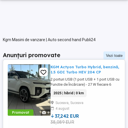
Kgm Masini de vanzare | Auto second hand Publi24
Anunțuri promovate
Vezi toate
KGM Actyon Turbo Hybrid, benzină,
1.5 GDI Turbo HEV 204 CP
2 porturi USB (1 port USB + 1 port USB cu
Functie de Încărcare) - 27 W fiecare 6
difuzoare ACC Pilot automat adaptiv AEBS
2025 | hibrid | 0 km
Sistem de franare de urgenta autonoma
(cu FCW avertizare de coliziune frontala)
Suceava, Suceava
Aer condiționat automat pe 2 zone față
4 august
Airbag lateral pentru pasagerii din ...
Promovat
9
37,242 EUR
38,089 EUR