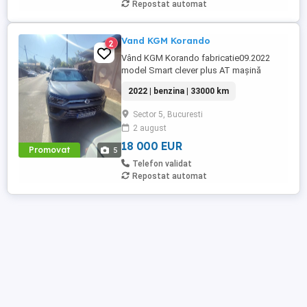
Repostat automat
Vand KGM Korando
2
Vând KGM Korando fabricatie09.2022
model Smart clever plus AT mașină
întreținută cu toate reviziile la zi in service
2022 | benzina | 33000 km
de unde a fost cumpărată mașina are in
prezent 33000km in urcare. Mai multe
Sector 5, Bucuresti
detalii la telefon.
2 august
18 000 EUR
Promovat
5
Telefon validat
Repostat automat