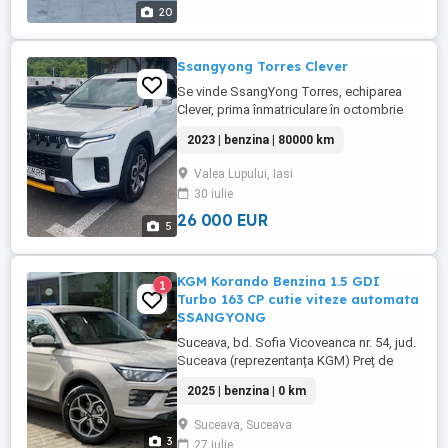
20
Ssangyong Torres Clever
Se vinde SsangYong Torres, echiparea
Clever, prima înmatriculare în octombrie
2023, cu un rulaj de 80.000 km. Mașina se
2023 | benzina | 80000 km
prezintă într-o stare impecabilă, atât
tehnic, cât și estetic, beneficiind de revizii
Valea Lupului, Iasi
efectuate la zi exclusiv în rețeaua
30 iulie
autorizată. Un beneficiu major este faptul
că discurile și ...
26 000 EUR
5
KGM Korando Benzina 1.5 GDI
1
Turbo 163 CP cutie viteze automata
SSANGYONG
Suceava, bd. Sofia Vicoveanca nr. 54, jud.
Suceava (reprezentanța KGM) Preț de
listă: 25 624 Euro cu TVA Discount: 3 000
2025 | benzina | 0 km
Euro cu TVA Preț în OFERTĂ: 22 624 Euro
cu TVA Garanția oferită include 5 ani -
Suceava, Suceava
100.000 km garanție de producător, plus 5
3
27 iulie