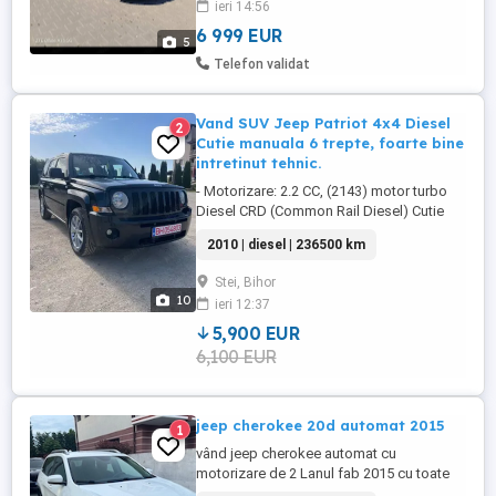
ieri 14:56
6 999 EUR
5
Telefon validat
Vand SUV Jeep Patriot 4x4 Diesel
2
Cutie manuala 6 trepte, foarte bine
intretinut tehnic.
- Motorizare: 2.2 CC, (2143) motor turbo
Diesel CRD (Common Rail Diesel) Cutie
manuala 6 trepte, foarte bine intretinut
2010 | diesel | 236500 km
tehnic. ideal pentru conducere sportiva,
stabilitate excelenta. Motorizare
Stei, Bihor
Mercedes, motor similar Vito 120kW 164
10
ieri 12:37
CP - Detalii: 5 locuri 5 usi KM la bord:
235.000 Cutie Manuala ...
5,900 EUR
6,100 EUR
jeep cherokee 20d automat 2015
1
vând jeep cherokee automat cu
motorizare de 2 Lanul fab 2015 cu toate
reviziile efectuate recent motor + cutie de