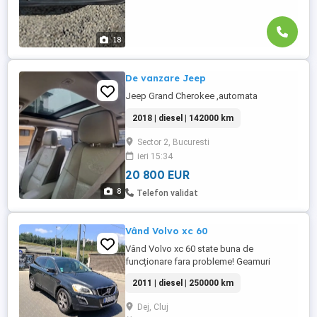
18
De vanzare Jeep
Jeep Grand Cherokee ,automata
2018 | diesel | 142000 km
Sector 2, Bucuresti
ieri 15:34
20 800 EUR
8
Telefon validat
Vând Volvo xc 60
Vând Volvo xc 60 state buna de
funcționare fara probleme! Geamuri
electrice scaune cu memorie și încălzire
2011 | diesel | 250000 km
trapa panoramica oglinzi electrice mai
multe informații la Nr de telefon
Dej, Cluj