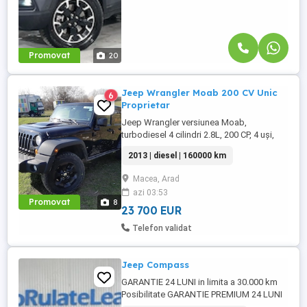
Promovat
20
Jeep Wrangler Moab 200 CV Unic
6
Proprietar
Jeep Wrangler versiunea Moab,
turbodiesel 4 cilindri 2.8L, 200 CP, 4 uși,
transmisie automată 5 trepte, interior din
2013 | diesel | 160000 km
piele neagră, se remarcă prin capota
ridicată, hardtop în culoarea caroseriei,
Macea, Arad
geamuri fumurii, trepte laterale tubulare și
azi 03:53
arcade roți negre, anvelope All-Terrain,
Promovat
8
suspensie ridicată ...
23 700 EUR
Telefon validat
Jeep Compass
GARANTIE 24 LUNI in limita a 30.000 km
Posibilitate GARANTIE PREMIUM 24 LUNI
in limita a 50.000 km Posibilitate finantare