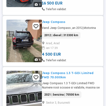
16 500 EUR
5
Telefon validat
Jeep Compass
Vand Jeep Compass ,an 2012,Motorina
2012 | diesel | 313300 km
Arad, Arad
ieri 17:39
4 500 EUR
8
Telefon validat
Jeep Compass 1.3 T-GDi Limited
FWD 70.000km
Jeep Compass 1.3 T-GDi Limited FWD
Numere rosii scoase si valabile, masina se
poate prelua imediat RCA valabil RAR
2021 | benzina | 70500 km
efectuat si ITP valabil 2028 Certificare
kilometri Acceptam si recomandam orice
Sector 3, Bucuresti
fel de verificare in service autorizat Vehicul