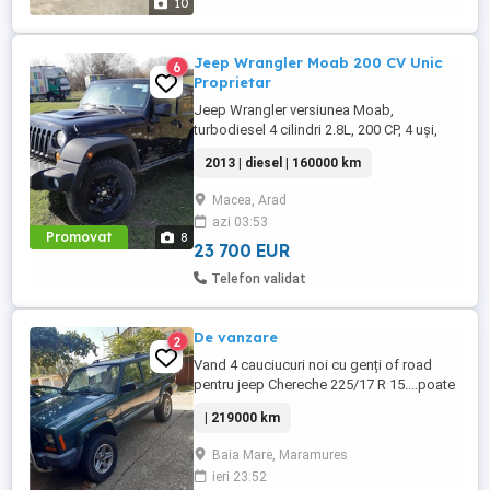
10
Jeep Wrangler Moab 200 CV Unic
6
Proprietar
Jeep Wrangler versiunea Moab,
turbodiesel 4 cilindri 2.8L, 200 CP, 4 uși,
transmisie automată 5 trepte, interior din
2013 | diesel | 160000 km
piele neagră, se remarcă prin capota
ridicată, hardtop în culoarea caroseriei,
Macea, Arad
geamuri fumurii, trepte laterale tubulare și
azi 03:53
arcade roți negre, anvelope All-Terrain,
Promovat
8
suspensie ridicată ...
23 700 EUR
Telefon validat
De vanzare
2
Vand 4 cauciucuri noi cu genți of road
pentru jeep Chereche 225/17 R 15....poate
și masina...
| 219000 km
Baia Mare, Maramures
ieri 23:52