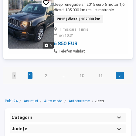
Jeep renegade an 2015 euro 6 motor 1,6
diesel 185.000 km reali climatronic
tempomat parktronic față și spate 4
2015 | diesel | 187000 km
geamuri electrice oglinzi electrice
comenzi pe volan jante aliaj frână de
Timisoara, Timis
mână electrică auto hold central+alarmă
ieri 10:31
servo, abs,esp recent adusă în țară
numere roși se pot scoate ...
6 850 EUR
5
Telefon validat
›
‹
1
2
…
10
11
Publi24
Anunțuri
Auto moto
Autoturisme
Jeep
Categorii
Județe