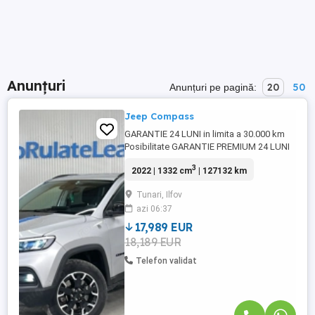
Anunțuri
20
50
Anunțuri pe pagină:
Jeep Compass
GARANTIE 24 LUNI in limita a 30.000 km
Posibilitate GARANTIE PREMIUM 24 LUNI
in limita a 50.000 km Posibilitate finantare
3
2022 | 1332 cm
| 127132 km
cu avans 0% pe o perioada de maxim 6 ani
Aprobare garantata credit pentru
Tunari, Ilfov
persoane fizice (cu venituri obtinute
azi 06:37
inclusiv in afara tarii), persoane juridice si
persoane fizice ...
17,989 EUR
18,189 EUR
Telefon validat