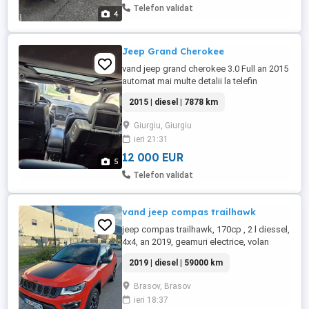
Telefon validat
4
Jeep Grand Cherokee
vand jeep grand cherokee 3.0 Full an 2015
automat mai multe detalii la telefin
2015 | diesel | 7878 km
Giurgiu, Giurgiu
ieri 21:31
12 000 EUR
5
Telefon validat
vand jeep compas trailhawk
jeep compas trailhawk, 170cp , 2 l diessel,
4x4, an 2019, geamuri electrice, volan
incalzit, oglinzi electrice, incalzite, și
2019 | diesel | 59000 km
rabatabile, navigatie cu android auto,
scaune incalzite, comenzi volan, cutie
Brasov, Brasov
automata, mai multe moduri de condus,
ieri 18:37
jante aliaj bicolore ETC.