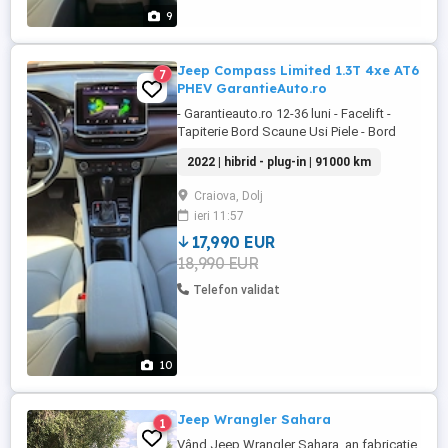
9
Jeep Compass Limited 1.3T 4xe AT6
7
PHEV GarantieAuto.ro
- Garantieauto.ro 12-36 luni - Facelift -
Tapiterie Bord Scaune Usi Piele - Bord
Cusut in Piele Negru - TVA Deductibil 21%
2022 | hibrid - plug-in | 91000 km
- Transmisie Automata - Sistem Navigatie
Telefon - Comenzi Volan - Serie Sasiu VIN
Craiova, Dolj
- ZACPJFCW1MPR76008 - Geamuri
ieri 11:57
Electrice - Cotiera Fata-Spate - Directie
Asistata Electronic - Camera ...
17,990 EUR
18,990 EUR
Telefon validat
10
Jeep Wrangler Sahara
1
Vând Jeep Wrangler Sahara, an fabricație