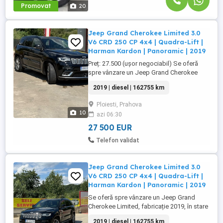
Promovat
20
Jeep Grand Cherokee Limited 3.0
V6 CRD 250 CP 4x4 | Quadra-Lift |
Harman Kardon | Panoramic | 2019
Preț: 27.500 (ușor negociabil) Se oferă
spre vânzare un Jeep Grand Cherokee
Limited, fabricație 2019, în stare foarte
2019 | diesel | 162755 km
bună de funcționare și întreținere.
Autoturism premium, ideal atât pentru
Ploiesti, Prahova
utilizarea zilnică, cât și pentru călătorii
10
azi 06:30
lungi, datorită confortului excepțional și
performanțelor sistemului ...
27 500 EUR
Telefon validat
Jeep Grand Cherokee Limited 3.0
V6 CRD 250 CP 4x4 | Quadra-Lift |
Harman Kardon | Panoramic | 2019
Se oferă spre vânzare un Jeep Grand
Cherokee Limited, fabricație 2019, în stare
foarte bună de funcționare și întreținere.
2019 | diesel | 162755 km