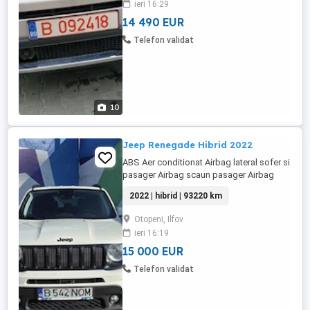
ieri 16:29
aflat într-o stare foarte buna tehnic optic,
nu necesita ...
14 490 EUR
Telefon validat
10
Jeep Renegade Hibrid 2022
ABS Aer conditionat Airbag lateral sofer si
pasager Airbag scaun pasager Airbag
sofer Camera video spate Cotiera (fata)
2022 | hibrid | 93220 km
Radio Frana parcare electrica Geamuri
electrice fata Geamuri electrice spate
Otopeni, Ilfov
Jante aliaj Keyless go Monitor cu touch
ieri 16:19
screen Oglinzi exterioare cu reglare
electrica Oglinzi exterioare ...
15 000 EUR
Telefon validat