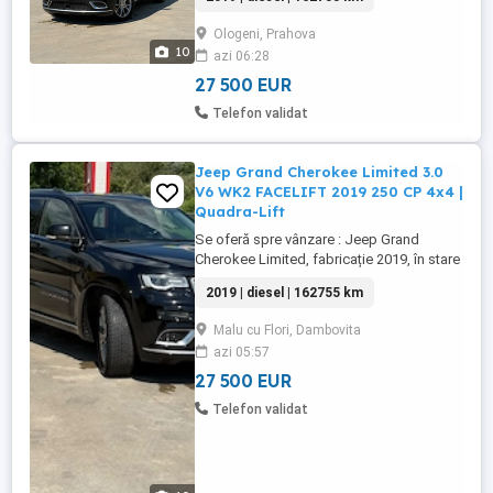
Autoturism premium, ideal atât pentru
utilizarea zilnică, cât și pentru călătorii
Ologeni, Prahova
lungi, datorită confortului excepțional și
10
azi 06:28
performanțelor sistemului de tracțiune
integrală. Preț: ...
27 500 EUR
Telefon validat
Jeep Grand Cherokee Limited 3.0
V6 WK2 FACELIFT 2019 250 CP 4x4 |
Quadra-Lift
Se oferă spre vânzare : Jeep Grand
Cherokee Limited, fabricație 2019, în stare
foarte bună de funcționare și întreținere.
2019 | diesel | 162755 km
Autoturism premium, ideal atât pentru
utilizarea zilnică, cât și pentru călătorii
Malu cu Flori, Dambovita
lungi, datorită confortului excepțional și
azi 05:57
performanțelor sistemului de tracțiune
integrală. Date ...
27 500 EUR
Telefon validat