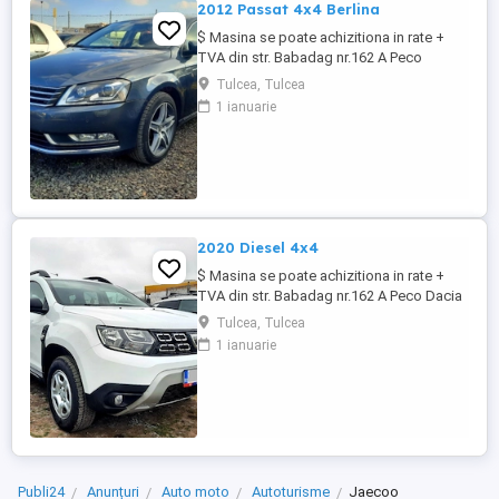
2012 Passat 4x4 Berlina
$ Masina se poate achizitiona in rate +
TVA din str. Babadag nr.162 A Peco
Volkswagen 2012 Passat 2.0 Tdi 140cp
Tulcea, Tulcea
4Motion - Tractiune integrala - Dublu
1 ianuarie
Climatronic - 4 Geamuri electrice - Scaune
cu incalzire - Oglinzile rabatabile - Cotiera
fata+spate - Navigatie originala - Senzori
de lumina - Senzori ...
2020 Diesel 4x4
$ Masina se poate achizitiona in rate +
TVA din str. Babadag nr.162 A Peco Dacia
2020 Duster 4x4 SUV 1.5 diesel 116cp
Tulcea, Tulcea
Euro6 - Pilot Automat - Aer Conditionat -
1 ianuarie
Tractiune integrala - Sistem Start & Stop -
Centralizata 2 chei - 4Geamuri electrice -
Oglinzi cu incalzire - Farurile automate -
Asistenta coborare - ...
Publi24
Anunțuri
Auto moto
Autoturisme
Jaecoo