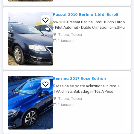
Passat 2010 Berlina 1.6tdi Euro5
Vw 2010 Passat Berlina1.6tdi 105cp Euro5
- Pilot Automat - Dublu Climatronic - ESP-ul
decuplabil - Sistem Start-Stop - Full
Tulcea, Tulcea
Privacy Glass - Geamuri electrice -
1 ianuarie
Oglinzile electrice - Airbaguri frontale -
Airbaguri laterale - Senzori de lumina -
Senzori de parcare - Radio CD original -
Jante de aliaj usor - ...
Benzina 2017 Bose Edition
$ Masina se poate achizitiona in rate +
TVA din str. Babadag nr.162 A Peco
Renault 2017 Megane 1.2i 130cp Euro6
Tulcea, Tulcea
Bose Edition - Dublu Climatronic - Full
1 ianuarie
Privacy Glass - Pilot Automat, ESP -
Camera video spate - Oglinzile cu incalzire
- Navigatie originala - Sonorizare premium
- Subwoofer portbagaj - Senzori ...