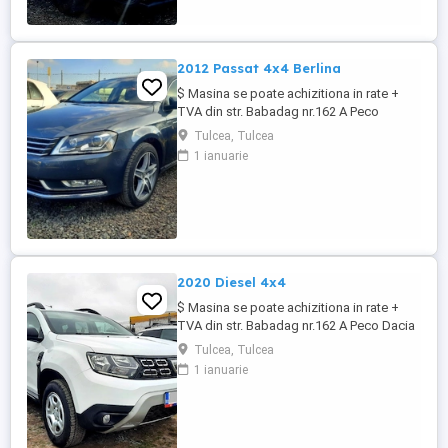
certificabil 157.115 ...
2012 Passat 4x4 Berlina
$ Masina se poate achizitiona in rate +
TVA din str. Babadag nr.162 A Peco
Volkswagen 2012 Passat 2.0 Tdi 140cp
Tulcea, Tulcea
4Motion - Tractiune integrala - Dublu
1 ianuarie
Climatronic - 4 Geamuri electrice - Scaune
cu incalzire - Oglinzile rabatabile - Cotiera
fata+spate - Navigatie originala - Senzori
de lumina - Senzori ...
2020 Diesel 4x4
$ Masina se poate achizitiona in rate +
TVA din str. Babadag nr.162 A Peco Dacia
2020 Duster 4x4 SUV 1.5 diesel 116cp
Tulcea, Tulcea
Euro6 - Pilot Automat - Aer Conditionat -
1 ianuarie
Tractiune integrala - Sistem Start & Stop -
Centralizata 2 chei - 4Geamuri electrice -
Oglinzi cu incalzire - Farurile automate -
Asistenta coborare - ...