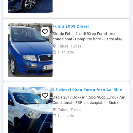
- Navigatie originala - Sonorizare premium
- Subwoofer portbagaj - Senzori ...
Fabia 2008 Diesel
Skoda Fabia 1.4 tdi 80 cp Euro4 - Aer
conditionat - Computer bord - Jante aliaj
usor - Servo - directie - ESP decuplabil -
Tulcea, Tulcea
RadioCD cu MP3 - Sonorizare cu 4 boxe -
1 ianuarie
Centralizata cu 2 chei - Sistem de franare
ABS - Bancheta fractionabila - Portbagaj
foarte incapator Autoturism inmatriculat,
cu fiscalul ...
1.5 diesel 90cp Euro6 fara Ad-Blue
Dacia 2017 Dokker 1.5dci 90cp Euro6 - Aer
Conditionat - ESP-ul decuplabil - Sistem
Start&Stop - Centralizata 2 chei - Functie
Tulcea, Tulcea
Eco-Mode - Geamuri electrice - Oglinzile
1 ianuarie
incalzite - Radio MP3 original - Bluetooth
pt. telefon - Comenzi audio la volan -
Anvelope mixte Michelin - Rulajul