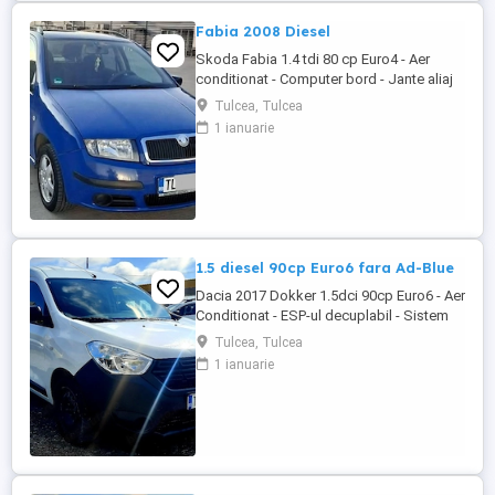
Fabia 2008 Diesel
Skoda Fabia 1.4 tdi 80 cp Euro4 - Aer
conditionat - Computer bord - Jante aliaj
usor - Servo - directie - ESP decuplabil -
Tulcea, Tulcea
RadioCD cu MP3 - Sonorizare cu 4 boxe -
1 ianuarie
Centralizata cu 2 chei - Sistem de franare
ABS - Bancheta fractionabila - Portbagaj
foarte incapator Autoturism inmatriculat,
cu fiscalul ...
1.5 diesel 90cp Euro6 fara Ad-Blue
Dacia 2017 Dokker 1.5dci 90cp Euro6 - Aer
Conditionat - ESP-ul decuplabil - Sistem
Start&Stop - Centralizata 2 chei - Functie
Tulcea, Tulcea
Eco-Mode - Geamuri electrice - Oglinzile
1 ianuarie
incalzite - Radio MP3 original - Bluetooth
pt. telefon - Comenzi audio la volan -
Anvelope mixte Michelin - Rulajul
certificabil 157.115 ...