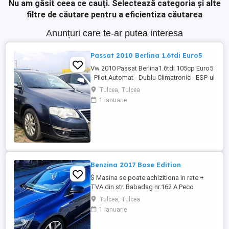
Nu am găsit ceea ce cauți.
Selectează categoria și alte
filtre de căutare pentru a eficientiza căutarea
Anunțuri care te-ar putea interesa
Passat 2010 Berlina 1.6tdi Euro5
Vw 2010 Passat Berlina1.6tdi 105cp Euro5
- Pilot Automat - Dublu Climatronic - ESP-ul
decuplabil - Sistem Start-Stop - Full
Tulcea, Tulcea
Privacy Glass - Geamuri electrice -
1 ianuarie
Oglinzile electrice - Airbaguri frontale -
Airbaguri laterale - Senzori de lumina -
Senzori de parcare - Radio CD original -
Jante de aliaj usor - ...
Benzina 2017 Bose Edition
$ Masina se poate achizitiona in rate +
TVA din str. Babadag nr.162 A Peco
Renault 2017 Megane 1.2i 130cp Euro6
Tulcea, Tulcea
Bose Edition - Dublu Climatronic - Full
1 ianuarie
Privacy Glass - Pilot Automat, ESP -
Camera video spate - Oglinzile cu incalzire