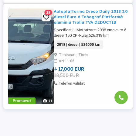
Autoplatforma Iveco Daily 2018 3.0
35
diesel Euro 6 Tahograf Platformă
aluminiu Troliu TVA DEDUCTIB
Specificații: -Motorizare: 2998 cmc euro 6
diesel 150 CP -Rulaj:526.318 km
cumpărată de nouă de la Autoglobus
2018 | diesel | 526000 km
Timișoara revizii la zi făcute la
reprezentanta Iveco -An fabricație :2018 -
Timisoara, Timis
Cutie viteze manuală: 6+1 rapoarte Dotări -
azi 11:06
Geamuri electrice -Oglinzi electrice
incalzite -Scaun șofer reglabil ...
17,000 EUR
18,500 EUR
Telefon validat
Promovat
11