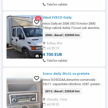
Telefon validat
Vând IVECO Daily
26
Iveco Daily an 2006 35C15 motor 2800
150cp cabină dubla 7 locuri cub aluminiu
L4,40 punte dublă pilot automat spălător
2006 | diesel | 320000 km
faruri oglinzi electrice încălzite geamuri
electrice telefon
Buftea, Ilfov
azi 09:12
4 700 EUR
6
Telefon validat
Iveco daily 35c11 cu prelata
Iveco IS35CI2AA,denumire comerciala :
35c11 -capacitate cilindrica: 2287 -putere :
78 kw = 106 cai putere -capacitate
2013 | diesel | 235634 km
rezervor :70 L -locuri 3 -tractiune pe spate
Geamuri electrice ,oglinzi electrice Masina
Chisoda, Timis
este detinuta de persoana juridica. Mai
azi 08:22
multe detalii la Nr de tel: