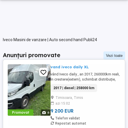
Iveco Masini de vanzare | Auto second hand Publi24
Anunțuri promovate
Vezi toate
vand iveco daily XL
vând Iveco daily , an 2017, 260000km reali,
în crestere(extern), schimbat distribuție,
ambreiaj,discuri frâna plăcuțe , revizie
2017 | diesel | 258000 km
completă ,stare f. bună ,140 Cp, climă
funcțională senzori parcare ,import
Timisoara, Timis
Germania
azi 15:02
9 200 EUR
Promovat
6
Telefon validat
Repostat automat