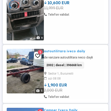
10,600 EUR
11,999 EUR
Telefon validat
6
autoutilitara iveco daily
5
de vanzare autoutilitara iveco dayli
2002 | diesel | 396668 km
Sector 1, Bucuresti
azi 08:08
1,900 EUR
2,000 EUR
5
Telefon validat
Camper Iveco Daily