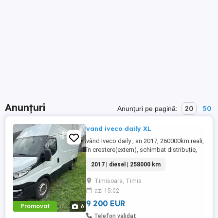
Anunțuri
20
50
Anunțuri pe pagină:
vand iveco daily XL
vând Iveco daily , an 2017, 260000km reali,
în crestere(extern), schimbat distribuție,
ambreiaj,discuri frâna plăcuțe , revizie
2017 | diesel | 258000 km
completă ,stare f. bună ,140 Cp, climă
funcțională senzori parcare ,import
Timisoara, Timis
Germania
azi 15:02
9 200 EUR
Promovat
6
Telefon validat