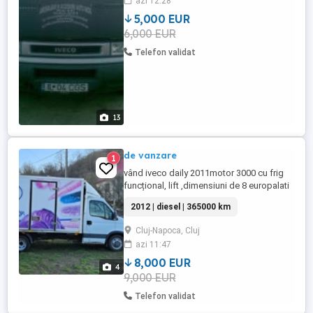
azi 12:28
2009, kilometraj: 461729, tip de
combustibil: Diesel, consum: 11.00, norma
5,000 EUR
...
6,000 EUR
Telefon validat
13
de vanzare
1
vând iveco daily 2011motor 3000 cu frig
funcțional, lift ,dimensiuni de 8 europalati
2012 | diesel | 365000 km
Cluj-Napoca, Cluj
azi 11:47
8,000 EUR
4
9,000 EUR
Telefon validat