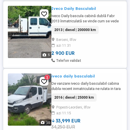
Iveco Daily Basculabil
Iveco Daily bascula cabină dublă Fabr
2013 înmatriculată se vinde cum se vede
fără motor , fără cutie de viteze fără
2013 | diesel | 200000 km
casetă de direcție și fără roți Actele sunt
disponibile ( se vinde numai cu perfectare
Berceni, Ilfov
fiscal ) șasiul și cabina fără rugină ,
azi 11:31
sistemul de basculare este pe mașină
bena are 3 m . Nu ...
2 900 EUR
5
Telefon validat
iveco daily basculabil
1
De vanzare iveco daily basculabil cabina
dubla recent inmatriculata ne rulata in tara
stare ireprosabila Pret: Brut Culoare: Alb
2016 | diesel | 25000 km
Dotari: Geamuri electrice Dotari:
Imobilizator electronic Dotari: Inchidere
Popesti-Leordeni, Ilfov
centralizata Dotari: DVD Dotari: Carlig
azi 11:15
remorca Dotari: Controlul stabilitatii (ESP)
Dotari: Controlul ...
33,999 EUR
10
34,250 EUR