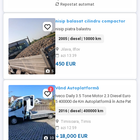
Repostat automat
nisip balasat cilindru compactor
nisip piatra balastru
2005 | diesel | 10000 km
Jilava, Ilfov
azi 13:39
450 EUR
5
Vând Autoplatformă
2
Iveco Daily 3.5 Tone Motor 2.3 Diesel Euro
5 400000 de Km Autoplatformă în Acte Pat
de Dormit Platou Aluminiu 5 Metri
2016 | diesel | 400000 km
Capacitate Încărcare Utilă 1400 kg Troliu
Electric cu Telecomandă Cârlig remorcare
Timisoara, Timis
3.5 Tone Sirocou Webasto TAHOGRAF
azi 12:59
INTELIGENT NOU Aer condiționat
funcțional Geamuri electrice ...
18,000 EUR
10