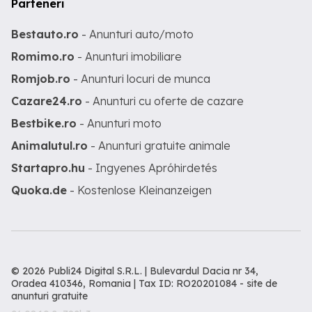
Parteneri
Bestauto.ro
- Anunturi auto/moto
Romimo.ro
- Anunturi imobiliare
Romjob.ro
- Anunturi locuri de munca
Cazare24.ro
- Anunturi cu oferte de cazare
Bestbike.ro
- Anunturi moto
Animalutul.ro
- Anunturi gratuite animale
Startapro.hu
- Ingyenes Apróhirdetés
Quoka.de
- Kostenlose Kleinanzeigen
© 2026 Publi24 Digital S.R.L. | Bulevardul Dacia nr 34,
Oradea 410346, Romania | Tax ID: RO20201084 -
site de
anunturi gratuite