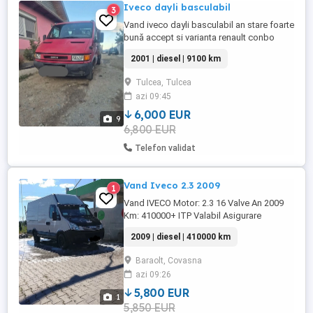
Iveco dayli basculabil
3
Vand iveco dayli basculabil an stare foarte
bună accept si varianta renault conbo
pentru mai multe detalii contactatima
2001 | diesel | 9100 km
Tulcea, Tulcea
azi 09:45
6,000 EUR
9
6,800 EUR
Telefon validat
Vand Iveco 2.3 2009
1
Vand IVECO Motor: 2.3 16 Valve An 2009
Km: 410000+ ITP Valabil Asigurare
Valabila Schimburi Parbriz nou Capete de
2009 | diesel | 410000 km
bara noi Pivoti fata noi Bucse fata noi
Schimb ulei facut acum Schimb ulei cutie
Baraolt, Covasna
schimbat acum Faruri LED omologate
azi 09:26
Cardan fara nicio problema Stergatoare
noi VALEO Statie radio inclusa Ofer ...
5,800 EUR
1
5,850 EUR