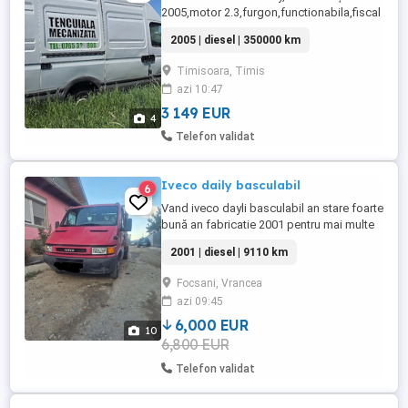
2005,motor 2.3,furgon,functionabila,fiscal
la zi.
2005 | diesel | 350000 km
Timisoara, Timis
azi 10:47
3 149 EUR
4
Telefon validat
Iveco daily basculabil
6
Vand iveco dayli basculabil an stare foarte
bună an fabricatie 2001 pentru mai multe
detalii contactatima variante renault
2001 | diesel | 9110 km
conbo
Focsani, Vrancea
azi 09:45
6,000 EUR
10
6,800 EUR
Telefon validat