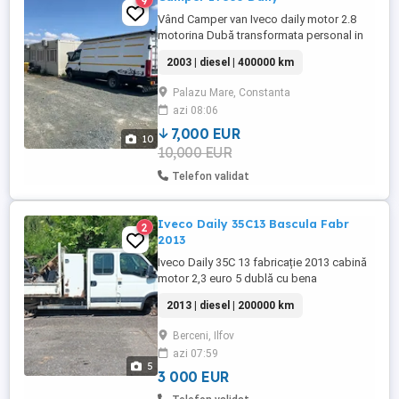
9
Vând Camper van Iveco daily motor 2.8
motorina Dubă transformata personal in
camper Înmatriculată ca și utilitara cu 3
2003 | diesel | 400000 km
locuri Mai multe detalii și poze pe
WhatsApp Accept și schimburi
Palazu Mare, Constanta
azi 08:06
7,000 EUR
10
10,000 EUR
Telefon validat
Iveco Daily 35C13 Bascula Fabr
2
2013
Iveco Daily 35C 13 fabricație 2013 cabină
motor 2,3 euro 5 dublă cu bena
basculabila pe 3 părți , se vinde cu
2013 | diesel | 200000 km
perfectarea actelor , fiscal , așa cum se
vede fără motor , fără cutie de viteze și
Berceni, Ilfov
fără puntea spate ,la prețul de 3000 Preț fix
azi 07:59
, se poate vedea în București sector 4 .Nu
5
dezmembrez ...
3 000 EUR