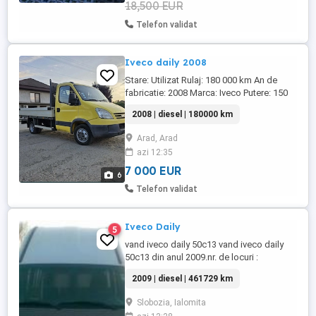
18,500 EUR
Telefon validat
Iveco daily 2008
Stare: Utilizat Rulaj: 180 000 km An de
fabricatie: 2008 Marca: Iveco Putere: 150
CP Capacitate motor: 3 000 cm Cutie de
2008 | diesel | 180000 km
viteze: Manuala Norma de poluare: Euro 4
Tip caroserie: Pick-up Sarcina utila: 2,801 -
Arad, Arad
3,5 t Tara de origine: Belgia Vând Iveco
azi 12:35
Daily 3.0 Diesel, an fabricație 2008, recent
adus ...
7 000 EUR
6
Telefon validat
Iveco Daily
5
vand iveco daily 50c13 vand iveco daily
50c13 din anul 2009.nr. de locuri :
19+1abs, edc, srs, placute si discuri noi
2009 | diesel | 461729 km
curea distributie si ventilator
schimbateanvelope noi arata si
Slobozia, Ialomita
functioneaza foarte bine!, data fabricatiei: