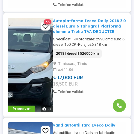
Telefon validat
Autoplatforma Iveco Daily 2018 3.0
35
diesel Euro 6 Tahograf Platformă
aluminiu Troliu TVA DEDUCTIB
Specificații: -Motorizare: 2998 cmc euro 6
diesel 150 CP -Rulaj:526.318 km
cumpărată de nouă de la Autoglobus
2018 | diesel | 526000 km
Timișoara revizii la zi făcute la
reprezentanta Iveco -An fabricație :2018 -
Timisoara, Timis
Cutie viteze manuală: 6+1 rapoarte Dotări -
azi 11:06
Geamuri electrice -Oglinzi electrice
incalzite -Scaun șofer reglabil ...
17,000 EUR
18,500 EUR
Telefon validat
Promovat
11
vand autoutilitara Iveco Daily
Autoutilitara Iveco Daily,an fabricație