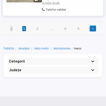
9,400 EUR
Telefon validat
›
‹
1
2
…
8
9
Publi24
Anunțuri
Auto moto
Autoturisme
Iveco
Categorii
Județe