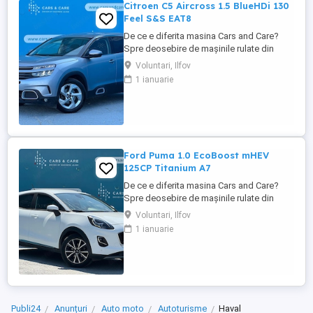
Citroen C5 Aircross 1.5 BlueHDi 130
Feel S&S EAT8
De ce e diferita masina Cars and Care?
Spre deosebire de mașinile rulate din
piața obișnuită, aceasta vine direct din
Voluntari, Ilfov
flota proprie a Business Lease — parte a
1 ianuarie
grupului internațional Autobinck, cu peste
10 ani de experiență în mobilitate. A fost
cumpărată nouă în România și a cunoscut
un singur proprietar: ...
Ford Puma 1.0 EcoBoost mHEV
125CP Titanium A7
De ce e diferita masina Cars and Care?
Spre deosebire de mașinile rulate din
piața obișnuită, aceasta vine direct din
Voluntari, Ilfov
flota proprie a Business Lease — parte a
1 ianuarie
grupului internațional Autobinck, cu peste
10 ani de experiență în mobilitate. A fost
cumpărată nouă în România și a cunoscut
un singur proprietar: ...
Publi24
Anunțuri
Auto moto
Autoturisme
Haval