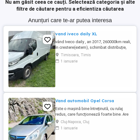
Nu am găsit ceea ce cauți.
Selectează categoria și alte
filtre de căutare pentru a eficientiza căutarea
Anunțuri care te-ar putea interesa
vand iveco daily XL
vând Iveco daily , an 2017, 260000km reali,
în crestere(extern), schimbat distribuție,
ambreiaj,discuri frâna plăcuțe , revizie
Timisoara, Timis
completă ,stare f. bună ,140 Cp, climă
1 ianuarie
funcțională senzori parcare ,import
Germania
Vand automobil Opel Corsa
Este o mașină bine întreținută, cu rulaj
redus, care funcționează foarte bine. Are
anvelope pentru toate anotimpurile, roata
Cluj-Napoca, Cluj
de rezerva normala, ambreiaj nou .
1 ianuarie