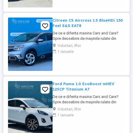
cumpărată nouă în România și a cunoscut
un singur proprietar: ...
Citroen C5 Aircross 1.5 BlueHDi 130
Feel S&S EAT8
De ce e diferita masina Cars and Care?
Spre deosebire de mașinile rulate din
piața obișnuită, aceasta vine direct din
Voluntari, Ilfov
flota proprie a Business Lease — parte a
1 ianuarie
grupului internațional Autobinck, cu peste
10 ani de experiență în mobilitate. A fost
cumpărată nouă în România și a cunoscut
un singur proprietar: ...
Ford Puma 1.0 EcoBoost mHEV
125CP Titanium A7
De ce e diferita masina Cars and Care?
Spre deosebire de mașinile rulate din
piața obișnuită, aceasta vine direct din
Voluntari, Ilfov
flota proprie a Business Lease — parte a
1 ianuarie
grupului internațional Autobinck, cu peste
10 ani de experiență în mobilitate. A fost
cumpărată nouă în România și a cunoscut