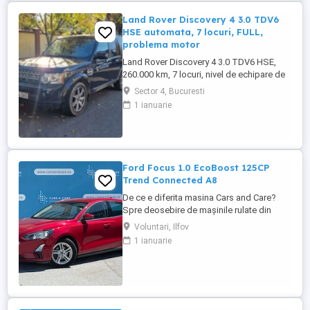
Land Rover Discovery 4 3.0 TDV6
HSE automata, 7 locuri, FULL,
problema motor
Land Rover Discovery 4 3.0 TDV6 HSE,
260.000 km, 7 locuri, nivel de echipare de
top. DETALII MOTOR ȘI STAREA
Sector 4, Bucuresti
CURENTA: - Motor 3.0 TDV6 (2993 CC),
1 ianuarie
244 CP, Tracțiune integrală (4x4), Cutie
automată. - Stare actuală: Mașina prezintă
erori în bord și introduce presiune în
sistemul de răcire. - Diagnostic ...
Ford Focus 1.0 EcoBoost 125CP
Trend Connected A8
De ce e diferita masina Cars and Care?
Spre deosebire de mașinile rulate din
piața obișnuită, aceasta vine direct din
Voluntari, Ilfov
flota proprie a Business Lease — parte a
1 ianuarie
grupului internațional Autobinck, cu peste
10 ani de experiență în mobilitate. A fost
cumpărată nouă în România și a cunoscut
un singur proprietar: ...