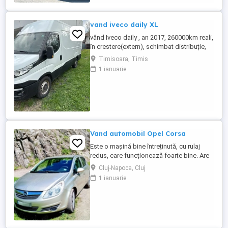
un singur proprietar: ...
vand iveco daily XL
vând Iveco daily , an 2017, 260000km reali,
în crestere(extern), schimbat distribuție,
ambreiaj,discuri frâna plăcuțe , revizie
Timisoara, Timis
completă ,stare f. bună ,140 Cp, climă
1 ianuarie
funcțională senzori parcare ,import
Germania
Vand automobil Opel Corsa
Este o mașină bine întreținută, cu rulaj
redus, care funcționează foarte bine. Are
anvelope pentru toate anotimpurile, roata
Cluj-Napoca, Cluj
de rezerva normala, ambreiaj nou .
1 ianuarie