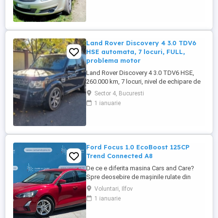
Land Rover Discovery 4 3.0 TDV6
HSE automata, 7 locuri, FULL,
problema motor
Land Rover Discovery 4 3.0 TDV6 HSE,
260.000 km, 7 locuri, nivel de echipare de
top. DETALII MOTOR ȘI STAREA
Sector 4, Bucuresti
CURENTA: - Motor 3.0 TDV6 (2993 CC),
1 ianuarie
244 CP, Tracțiune integrală (4x4), Cutie
automată. - Stare actuală: Mașina prezintă
erori în bord și introduce presiune în
sistemul de răcire. - Diagnostic ...
Ford Focus 1.0 EcoBoost 125CP
Trend Connected A8
De ce e diferita masina Cars and Care?
Spre deosebire de mașinile rulate din
piața obișnuită, aceasta vine direct din
Voluntari, Ilfov
flota proprie a Business Lease — parte a
1 ianuarie
grupului internațional Autobinck, cu peste
10 ani de experiență în mobilitate. A fost