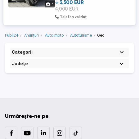
Pret fix! Nu e ...
3,500 EUR
3
4,000 EUR
Telefon validat
Publi24
Anunțuri
Auto moto
Autoturisme
Geo
Categorii
Județe
Urmărește-ne pe