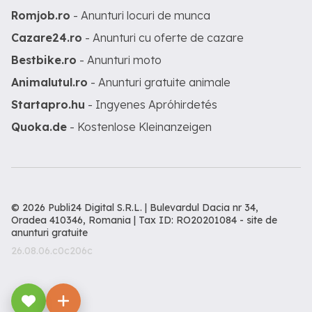
Romjob.ro
- Anunturi locuri de munca
Cazare24.ro
- Anunturi cu oferte de cazare
Bestbike.ro
- Anunturi moto
Animalutul.ro
- Anunturi gratuite animale
Startapro.hu
- Ingyenes Apróhirdetés
Quoka.de
- Kostenlose Kleinanzeigen
© 2026 Publi24 Digital S.R.L. | Bulevardul Dacia nr 34,
Oradea 410346, Romania | Tax ID: RO20201084 -
site de
anunturi gratuite
26.08.06.c0c206c