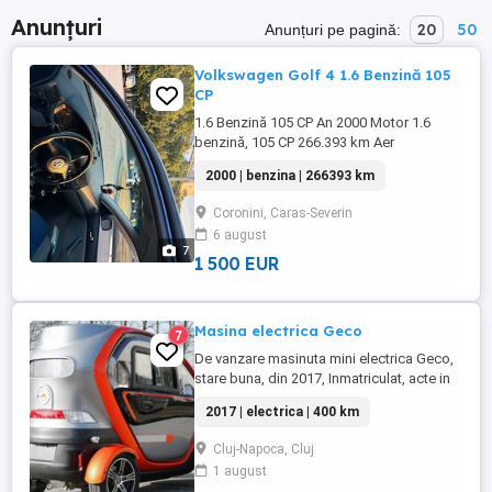
Anunțuri
20
50
Anunțuri pe pagină:
Volkswagen Golf 4 1.6 Benzină 105
CP
1.6 Benzină 105 CP An 2000 Motor 1.6
benzină, 105 CP 266.393 km Aer
condiționat (AC) funcțional Geamuri
2000 | benzina | 266393 km
electrice Jante aliaj Cârlig remorcare Acte
la zi, fiscal pe loc Schimburi făcute recent
Coronini, Caras-Severin
Mașina merge foarte bine, fără probleme,
6 august
gata de drum.
7
1 500 EUR
Masina electrica Geco
7
De vanzare masinuta mini electrica Geco,
stare buna, din 2017, Inmatriculat, acte in
regula. Asigurare, ITP pe 2ani. Incap 2
2017 | electrica | 400 km
persoane, ideal in oras, sau la
cumparaturi. Mentionez ca masinuta era
Cluj-Napoca, Cluj
tinut doar in garaj interior, loc uscat si
1 august
caldut, si nu era folosit, doar un singur an.