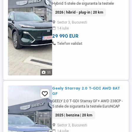
Hybrid 5 stele de siguranta la testele
EuroNCAP Masina cu garantie oferita de
2026 | hibrid - plug-in | 20 km
producator, 6 ani in limita a 150 mii km.
Posibilitate finantare in leasing financiar,
Sector 3, Bucuresti
operational sau credit auto. TVA inclus si
14 iulie
deductibil Pret valabil prin programul
REMAT adresat persoanelor ...
29 990 EUR
Telefon validat
11
Geely Starray 2.0 T-GDI AWD 8AT
GF
GEELY 2.0 T-GDI Starray GF+ AWD 238CP -
5 stele de siguranta la testele EuroNCAP
Autoturism diponibil si pe alta culoare
2025 | benzina | 20 km
(Verde Smarald, Argintiu Titanium, Negru
Caviar, Alb) Masina cu garantie oferita de
Sector 3, Bucuresti
producator, 4 ani in limita a 100 mii km. (Cu
14 iulie