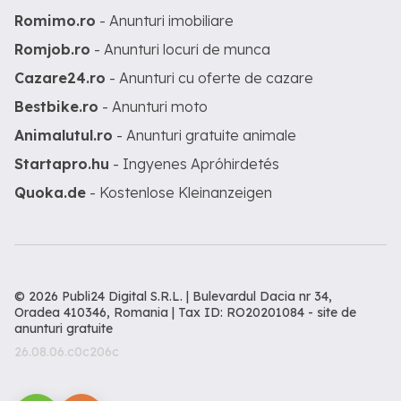
Romimo.ro
- Anunturi imobiliare
Romjob.ro
- Anunturi locuri de munca
Cazare24.ro
- Anunturi cu oferte de cazare
Bestbike.ro
- Anunturi moto
Animalutul.ro
- Anunturi gratuite animale
Startapro.hu
- Ingyenes Apróhirdetés
Quoka.de
- Kostenlose Kleinanzeigen
© 2026 Publi24 Digital S.R.L. | Bulevardul Dacia nr 34,
Oradea 410346, Romania | Tax ID: RO20201084 -
site de
anunturi gratuite
26.08.06.c0c206c