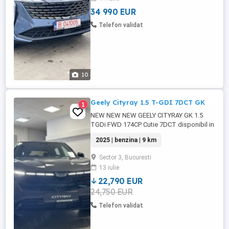
posibilitatea de extindere pe inca 4 ani)
Rulaj ...
34 990 EUR
Telefon validat
10
Geely Cityray 1.5 T-GDI 7DCT GK
1
NEW NEW NEW GEELY CITYRAY GK 1.5
TGDi FWD 174CP Cutie 7DCT disponibil in
toate culorile (Alb, Albastru si Argintiu) 5
2025 | benzina | 9 km
stele de siguranta la testele EuroNCAP
Pentru detalii sunati la numarul Sergiu
Sector 3, Bucuresti
Prodan Pentru detalii sunati la numarul
13 iulie
Soare Flavius Masina cu garantie oferita
de producator, ...
22,790 EUR
24,750 EUR
Telefon validat