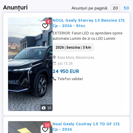
Anunțuri
20
50
Anunțuri pe pagină:
NOUL Geely Starrey 1.5 Benzina 172
4
Cp - 2026 - Stoc
EXTERIOR: Faruri LED cu aprindere oprire
automata Lumini de zi cu LED Lumini
spate cu LED Indicatoare de direcție cu
2026 | benzina | 3 km
LED Parbriz încălzit Duze ștergătoare față
încălzite Șine de acoperiș longitudinale
Baia Mare, Maramures
Antenă în formă de aripioară de rechin
azi 15:26
Trapă panoramică cu deschidere electrica
Oglinzi ...
24 950 EUR
Telefon validat
10
Noul Geely Coolray 1.5 TD GF 172
10
Cp - 2026