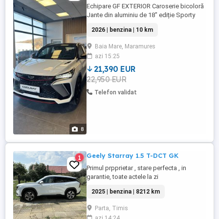
Echipare GF EXTERIOR Caroserie bicoloră
Jante din aluminiu de 18" ediție Sporty
black Roată de rezervă de dimensiuni
2026 | benzina | 10 km
reduse Încălzire parbriz Ornamente din
carbon (pe bara de protecție, praguri,
Baia Mare, Maramures
oglinzi) Spoiler sport pentru acoperiș
azi 15:25
Pregătire pentru portbagaj de acoperiș
Bloc optic față automat ...
21,390 EUR
22,950 EUR
Telefon validat
8
Geely Starray 1.5 T-DCT GK
1
Primul prpprietar , stare perfecta , in
garantie, toate actele la zi
2025 | benzina | 8212 km
Parta, Timis
azi 14:24