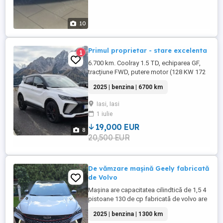
10
Primul proprietar - stare excelenta
1
6.700 km. Coolray 1.5 TD, echiparea GF,
tracțiune FWD, putere motor (128 KW 172
CP), transmisie 7 DCT, Benzină, 4 cilindri
2025 | benzina | 6700 km
supra alimentat cu turbina, capacitate
cilindrică motor 1499 cmc, accelerație 0-
Iasi, Iasi
100 km h, 7,6 s, consum de carburant
1 iulie
(combinat), 5,8 % km, jante din aluminiu
de 18" - ediție Sporty ...
19,000 EUR
8
20,500 EUR
De vămzare mașină Geely fabricată
de Volvo
Mașina are capacitatea cilindtică de 1,5 4
pistoane 130 de cp fabricată de volvo are
dotarea ful inclusiv trapă automată și
2025 | benzina | 1300 km
parcare automată km 1300 cutie automată