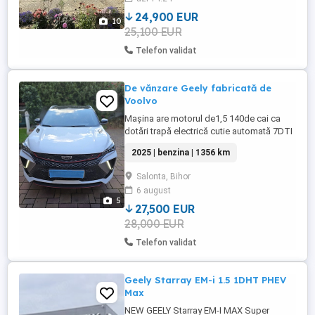
24,900 EUR
10
25,100 EUR
Telefon validat
De vănzare Geely fabricată de
Voolvo
Mașina are motorul de1,5 140de cai ca
dotări trapă electrică cutie automată 7DTI
parcare automată în rest este fuul
2025 | benzina | 1356 km
Salonta, Bihor
6 august
5
27,500 EUR
28,000 EUR
Telefon validat
Geely Starray EM-i 1.5 1DHT PHEV
Max
NEW GEELY Starray EM-I MAX Super