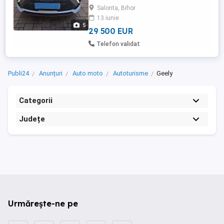
7tdc mașina este nouă
Salonta, Bihor
13 iunie
5
29 500 EUR
Telefon validat
Publi24
Anunțuri
Auto moto
Autoturisme
Geely
Categorii
Județe
Urmărește-ne pe