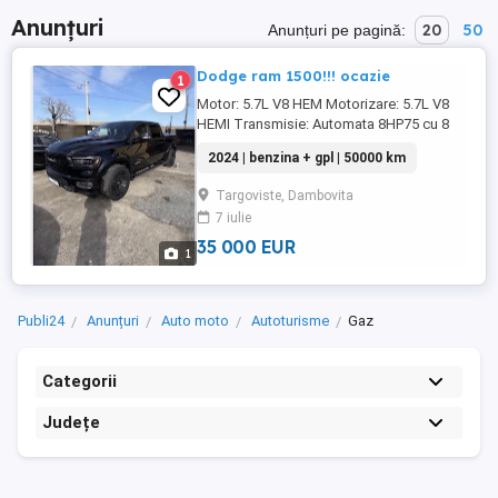
Anunțuri
20
50
Anunțuri pe pagină:
Dodge ram 1500!!! ocazie
1
Motor: 5.7L V8 HEM Motorizare: 5.7L V8
HEMI Transmisie: Automata 8HP75 cu 8
rapoarte Tractiune: 4X4 Scaune tip Bucket
2024 | benzina + gpl | 50000 km
din piele neagra (Leather Trimmed Bucket
Seats),reglabile electric pe 8 directii,
Targoviste, Dambovita
incalzite si ventilate Sistem audio
7 iulie
premium HARMAN KARDON cu 19
difuzoare Ecran tactil imens de 12.0" ...
35 000 EUR
1
Publi24
Anunțuri
Auto moto
Autoturisme
Gaz
Categorii
Județe