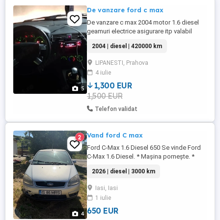
De vanzare ford c max
De vanzare c max 2004 motor 1.6 diesel
geamuri electrice asigurare itp valabil
pana an 2027 pret 1500
2004 | diesel | 420000 km
LIPANESTI, Prahova
4 iulie
1,300 EUR
5
1,500 EUR
Telefon validat
Vand ford C max
2
Ford C-Max 1.6 Diesel 650 Se vinde Ford
C-Max 1.6 Diesel. * Mașina pornește. *
Motor 1.6 Diesel. * Are catalizatorul
2026 | diesel | 3000 km
original pe mașină. * Se vinde în starea în
care se află. Preț: 650 Accept și schimburi.
Iasi, Iasi
Pentru mai multe detalii, sunați sau trimiteți
1 iulie
mesaj.
650 EUR
4