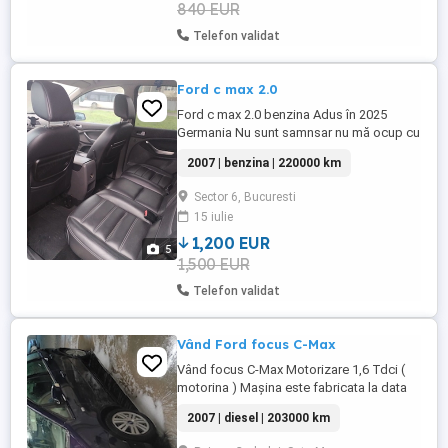
840 EUR
Telefon validat
Ford c max 2.0
Ford c max 2.0 benzina Adus în 2025
Germania Nu sunt samnsar nu mă ocup cu
așa ceva! Asigurare expirata Este un
2007 | benzina | 220000 km
model mai inedit pot spune Mașina este a
mamei mele. Sau investit 8000 lei in
Sector 6, Bucuresti
mașina Schimbat peda accelerație
15 iulie
Schimbat aripa +vopsit + restul mașini
Schimbat toba finala Schimbat ...
1,200 EUR
5
1,500 EUR
Telefon validat
Vând Ford focus C-Max
Vând focus C-Max Motorizare 1,6 Tdci (
motorina ) Mașina este fabricata la data
de 31.12.2006 fiind considerată 2007
2007 | diesel | 203000 km
mașinaerge foarte bine Reviziile făcute la
timp Kit ambreiaj schimbat anulez trecut