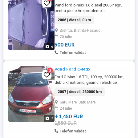
Vand ford c-max 1.6 diesel 2006 negru
pentru piese.Are probleme la
motor.Masina este intreaga si
2006 | diesel | 0 km
inmatriculata.Am 2 randuri de roti la ea.
Bistrita, Bistrita-Nasaud
25 iulie
500 EUR
6
Telefon validat
Vand Ford C-Max
3
Ford C-Max 1.6 TDI, 109 cp, 280000 km,
dublu klmatronic, geamuri electrice,
oglinzi electrice, comenzi volan, închidere
2007 | diesel | 280000 km
centralizată telecomanda, caroseria usa
spate stanga + aripa stângă spate
Satu Mare, Satu Mare
avariate putin, schimbat ulei, filtre,
24 iulie
telescoape noi puntea spate, cauciucuri
noi iarnă, stare bună de fu ...
1,450 EUR
7
1,550 EUR
Telefon validat