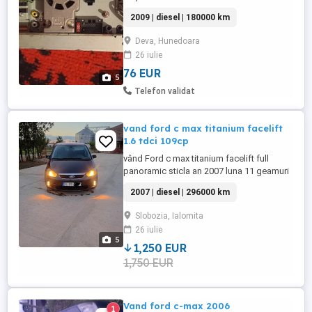
2009 | diesel | 180000 km
Deva, Hunedoara
26 iulie
76 EUR
5
Telefon validat
vand ford c max titanium facelift
1.6 tdci 109cp
vând Ford c max titanium facelift full
panoramic sticla an 2007 luna 11 geamuri
electrice fata spate cu blocare spate
2007 | diesel | 296000 km
special pentru copii Oglinzi electrice si
încălzire geamuri fumurii spate + luneta de
Slobozia, Ialomita
fabrica ac funcțional dublu climatronic cu
26 iulie
reglaj separat pe zone oglinda
5
retrovizoare ...
1,250 EUR
1,750 EUR
Vand ford c-max 2006
1