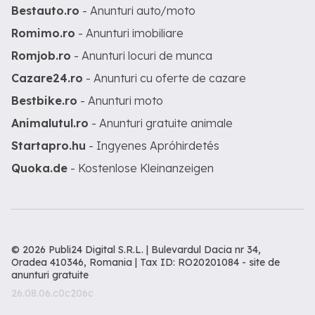
Bestauto.ro
- Anunturi auto/moto
Romimo.ro
- Anunturi imobiliare
Romjob.ro
- Anunturi locuri de munca
Cazare24.ro
- Anunturi cu oferte de cazare
Bestbike.ro
- Anunturi moto
Animalutul.ro
- Anunturi gratuite animale
Startapro.hu
- Ingyenes Apróhirdetés
Quoka.de
- Kostenlose Kleinanzeigen
© 2026 Publi24 Digital S.R.L. | Bulevardul Dacia nr 34,
Oradea 410346, Romania | Tax ID: RO20201084 -
site de
anunturi gratuite
26.08.06.c0c206c