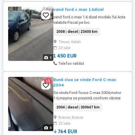
vand ford c max 1.6dizel
vand ford c-max 1.6 dizel modelu ful Acte
valabile Fiscal pe loc
2008 | diesel | 23400 km
Tecuci, Galati
23 iulie
1 450 EUR
5
Telefon validat
Bună ziua se vinde Ford C-max
13
2004
Se vinde Ford focus C-max 2004,motor
1.6,mașina se prezintă conform vârstei
,km reali (in poze),scaun electric șofer pe
2004 | diesel | 309647 km
înălțime,volan reglabil, parbriz și luneta
încălzire, AC funcțional,4 geamuri
Brasov, Brasov
electrice, închidere centraliată.Mai multe
22 iulie
detalii la telefon. PRIMUL VENIT PRIMUL
8
SERVIT LA FAȚA LOCULUI ...
764 EUR