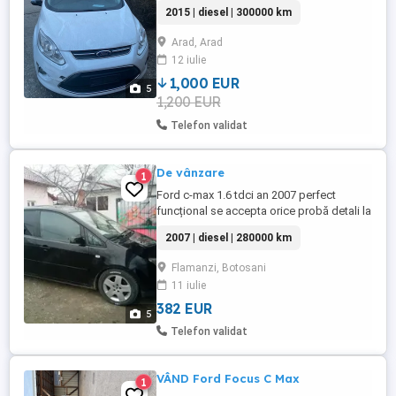
Geamurile față electrice 300.000km
2015 | diesel | 300000 km
Arad, Arad
12 iulie
1,000 EUR
5
1,200 EUR
Telefon validat
De vânzare
1
Ford c-max 1.6 tdci an 2007 perfect
funcțional se accepta orice probă detali la
telefon preț 2000 euro
2007 | diesel | 280000 km
Flamanzi, Botosani
11 iulie
382 EUR
5
Telefon validat
VÂND Ford Focus C Max
1