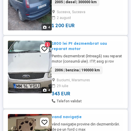
2005 | diesel | 300000 km
Pentru mai multe detalii sunați la Nr.
Suceava, Suceava
2 august
1 200 EUR
4
1800 lei Pt dezmembrat sau
1
reparat motor
Pentru dezmembrat (întreagă) sau reparat
motor (consumă ulei). ITP, asig și rov
valabile.
2006 | benzina | 190000 km
Buciumi, Maramures
29 iulie
4
343 EUR
Telefon validat
vand navigație
vând navigație provine din dezmembrări.
de pe un ford c max