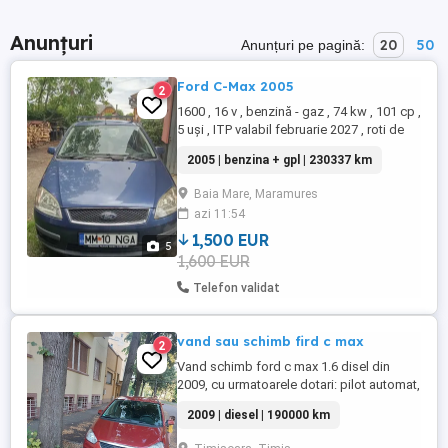
Anunțuri
20
50
Anunțuri pe pagină:
Ford C-Max 2005
2
1600 , 16 v , benzină - gaz , 74 kw , 101 cp ,
5 uși , ITP valabil februarie 2027 , roti de
iarna cadou. Vând sau schimb.
2005 | benzina + gpl | 230337 km
Baia Mare, Maramures
azi 11:54
1,500 EUR
5
1,600 EUR
Telefon validat
vand sau schimb fird c max
2
Vand schimb ford c max 1.6 disel din
2009, cu urmatoarele dotari: pilot automat,
computer de bord, parbriz incalzit, cotiera
2009 | diesel | 190000 km
spatioasa, 4 geamuri electrice, oglinzi
electrice si incalzite, senzori de parcare