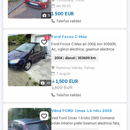
Timisoara, Timis
fata+ spate, incalzire scaune, navigatie,
ieri 08:05
geamuri fumurii spate, carlig de
remorcare, bare porbagaj, ...
1 500 EUR
5
Telefon validat
Ford Focus C-Max
1
Ford Focus C Max an 2004, km 303609,
Ac, oglinzi electrice, geamuri electrice
fata, cauciucuri vara iarna.
2004 | diesel | 303609 km
Ramnicu Valcea, Valcea
7 august
1,500 EUR
10
1,600 EUR
Telefon validat
Vând FORD Cmax 1.6 tdci 2005
Vad Ford Cmax 1.6 tdci 2005 Comenzi
volan Interior piele Geamuri electrice fata,
spate Încălzire în scaune Acte valabile