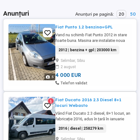
Anunțuri
20
50
Anunțuri pe pagină:
Fiat Punto 1.2 benzina+GPL
Vand nu schimb Fiat Punto 2012 in stare
foarte buna. Masina are instalatie noua
GPL Landi Renzo, inlocuit distribuție,
2012 | benzina + gpl | 203000 km
curea accesorii, ulei + toate filtrele,
macarale geamuri spate, bujii iridium,
Selimbar, Sibiu
bobina inducție, ulei cutie viteze. Masina
2 august
nu este lovita sau zgariata. Nu are martori
aprinsi in bord ...
4 000 EUR
5
Telefon validat
Fiat Ducato 2016 2.3 Diesel 8+1
1
locuri Webasto
Vând Fiat Ducato 2.3 diesel, 8+1 locuri, an
fabricație 2016, adus în țară în ianuarie
2026. Mașina este în stare tehnică foarte
2016 | diesel | 258279 km
bună, cu multe îmbunătățiri făcute recent.
Kilometraj: 258.279 km Dotări: - Webasto
Selimbar, Sibiu