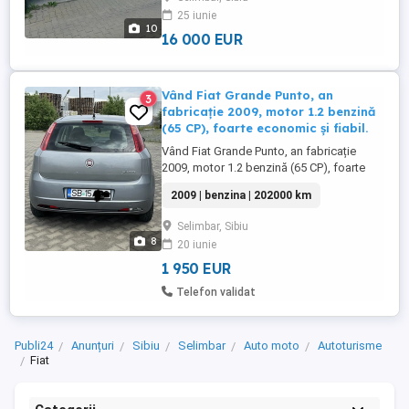
(încălzire auxiliară) - Motor 2.3 diesel, 110
25 iunie
kW - Aer condiționat - Geamuri electrice ...
10
16 000 EUR
Vând Fiat Grande Punto, an
3
fabricație 2009, motor 1.2 benzină
(65 CP), foarte economic și fiabil.
Vând Fiat Grande Punto, an fabricație
2009, motor 1.2 benzină (65 CP), foarte
economic și fiabil. 202.000 km Ambreiaj
2009 | benzina | 202000 km
schimbat Aer condiționat funcțional
Servodirecție cu funcție CITY Anvelope de
Selimbar, Sibiu
iarnă noi Acte valabile Interior curat și
8
20 iunie
întreținut Motor și cutie funcționează
foarte ...
1 950 EUR
Telefon validat
Publi24
Anunțuri
Sibiu
Selimbar
Auto moto
Autoturisme
Fiat