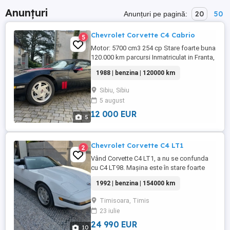
Anunțuri
20
50
Anunțuri pe pagină:
Chevrolet Corvette C4 Cabrio
5
Motor: 5700 cm3 254 cp Stare foarte buna
120.000 km parcursi Inmatriculat in Franta,
in colectie Control tehnic recent efectuat
1988 | benzina | 120000 km
in Franta Facturi de revizie inainte de a fi
adus in Romania in valoare de 3300 euro
Sibiu, Sibiu
5 august
12 000 EUR
5
Chevrolet Corvette C4 LT1
2
Vând Corvette C4 LT1, a nu se confunda
cu C4 LT98. Mașina este în stare foarte
bună de funcționare. Kilometrajul este
1992 | benzina | 154000 km
real. Masina este inmatriculata ca si
vehicul istoric. Acest exemplar este destul
Timisoara, Timis
de rar, fiind decapotabil (doar 1 din 3 au
23 iulie
fost decapotabile) și cu o transmisie
manuală cu 6 trepte. Alte ...
24 990 EUR
10