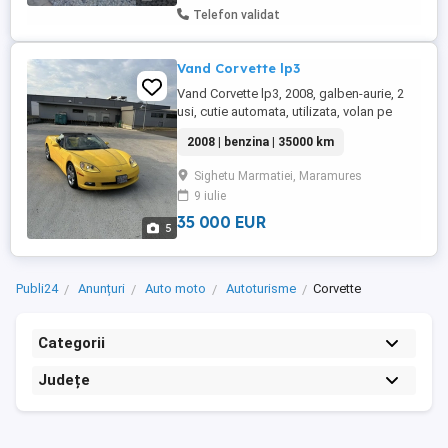
Telefon validat
Vand Corvette lp3
Vand Corvette lp3, 2008, galben-aurie, 2
usi, cutie automata, utilizata, volan pe
partea stanga. Accept si variante
2008 | benzina | 35000 km
Sighetu Marmatiei, Maramures
9 iulie
35 000 EUR
5
Publi24
Anunțuri
Auto moto
Autoturisme
Corvette
Categorii
Județe